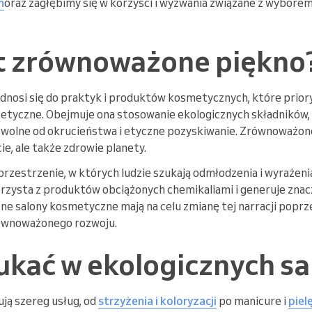
h
oraz zagłębimy się w korzyści i wyzwania związane z wybor
t zrównoważone piękno
nosi się do praktyk i produktów kosmetycznych, które prior
etyczne. Obejmuje ona stosowanie ekologicznych składników,
i wolne od okrucieństwa i etyczne pozyskiwanie. Zrównoważon
e, ale także zdrowie planety.
rzestrzenie, w których ludzie szukają odmłodzenia i wyrażenia
rzysta z produktów obciążonych chemikaliami i generuje znacz
czne salony kosmetyczne mają na celu zmianę tej narracji popr
ównoważonego rozwoju.
ukać w ekologicznych s
ują szereg usług, od
strzyżenia i koloryzacji
po manicure i
piel