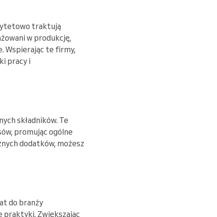
ytetowo traktują
ażowani w produkcję,
 Wspierając te firmy,
i pracy i
nych składników. Te
osów, promując ogólne
cznych dodatków, możesz
at do branży
 praktyki. Zwiększając