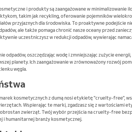
smetyczne i produkty są zaangażowane w minimalizowanie iloś
ktykom, takim jak recykling, oferowanie pojemników wielokro
łów przyjaznych dla środowiska. To proaktywne podejście nie
dpadów, ale także pomaga chronić nasze oceany przed zaniec
ktywnie uczestniczysz w redukcji odpadów, wywierając namac
ie odpadów, oszczędzając wodę i zmniejszając zużycie energii,
rowszej planety. Ich zaangażowanie w zrównoważony rozwój po
tlenku węgla.
eństwa
rek kosmetycznych z dumą nosi etykietę "cruelty-free", wska
erzętach. Wspierając te marki, zgadzasz się z wartościami et
obrostan zwierząt. Twój wybór przejścia na cruelty-free bezp
ej i humanitarnej branży kosmetycznej.