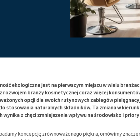
Enterprise
Prowadzisz dużą organizację
ość ekologiczna jest na pierwszym miejscu w wielu branża
z z rozwojem branży kosmetycznej coraz więcej konsumentó
ważonych opcji dla swoich rutynowych zabiegów pielęgnacy
 do stosowania naturalnych składników. Ta zmiana w kieru
 wynika z chęci zmniejszenia wpływu na środowisko i prio
zbadamy koncepcję zrównoważonego piękna, omówimy znaczen