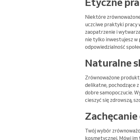
Etyczne pra
Niektóre zrównoważone 
uczciwe praktyki pracy 
zaopatrzenie i wytwarza
nie tylko inwestujesz w 
odpowiedzialność społe
Naturalne s
Zrównoważone produkty 
delikatne, pochodzące z
dobre samopoczucie. Wy
cieszyć się zdrowszą, sz
Zachęcanie 
Twój wybór zrównoważon
kosmetycznej. Mówi im t