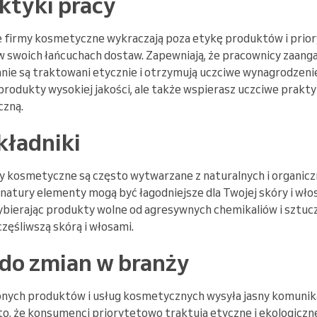
ktyki pracy
firmy kosmetyczne wykraczają poza etykę produktów i prior
w swoich łańcuchach dostaw. Zapewniają, że pracownicy zaang
nie są traktowani etycznie i otrzymują uczciwe wynagrodzenie.
produkty wysokiej jakości, ale także wspierasz uczciwe praktyk
czną.
kładniki
kosmetyczne są często wytwarzane z naturalnych i organicz
 natury elementy mogą być łagodniejsze dla Twojej skóry i wł
bierając produkty wolne od agresywnych chemikaliów i sztu
częśliwszą skórą i włosami.
do zmian w branży
ych produktów i usług kosmetycznych wysyła jasny komunik
o, że konsumenci priorytetowo traktują etyczne i ekologiczne