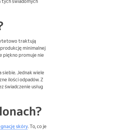
em tych świadomych
?
ytetowo traktują
 produkcję minimalnej
e piękno promuje nie
 siebie. Jednak wiele
ne ilości odpadów. Z
zez świadczenie usług
alonach?
ęgnację skóry
. To, co je