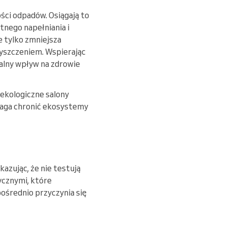
ci odpadów. Osiągają to
tnego napełniania i
 tylko zmniejsza
zyszczeniem. Wspierając
alny wpływ na zdrowie
 ekologiczne salony
maga chronić ekosystemy
zując, że nie testują
ycznymi, które
ośrednio przyczynia się