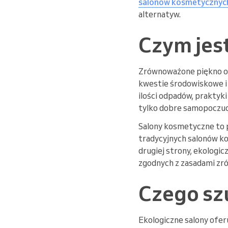
salonów kosmetycznyc
alternatyw.
Czym jes
Zrównoważone piękno od
kwestie środowiskowe i 
ilości odpadów, praktyk
tylko dobre samopoczuci
Salony kosmetyczne to p
tradycyjnych salonów ko
drugiej strony, ekologi
zgodnych z zasadami zr
Czego sz
Ekologiczne salony ofer