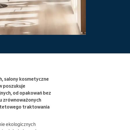
przeszkody.
Czytaj więcej
ch, salony kosmetyczne
w poszukuje
jnych, od opakowań bez
nku zrównoważonych
rytetowego traktowania
ie ekologicznych