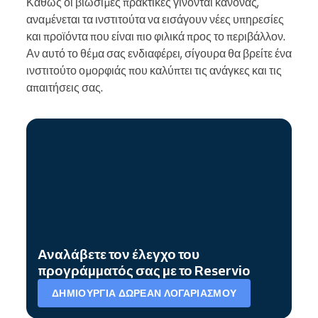
Καθώς οι βιώσιμες πρακτικές γίνονται κανόνας,
αναμένεται τα ινστιτούτα να εισάγουν νέες υπηρεσίες
και προϊόντα που είναι πιο φιλικά προς το περιβάλλον.
Αν αυτό το θέμα σας ενδιαφέρει, σίγουρα θα βρείτε ένα
ινστιτούτο ομορφιάς που καλύπτει τις ανάγκες και τις
απαιτήσεις σας.
Αναλάβετε τον έλεγχο του
προγράμματός σας με το Reservio
ΔΗΜΙΟΥΡΓΊΑ ΔΩΡΕΆΝ ΛΟΓΑΡΙΑΣΜΟΎ