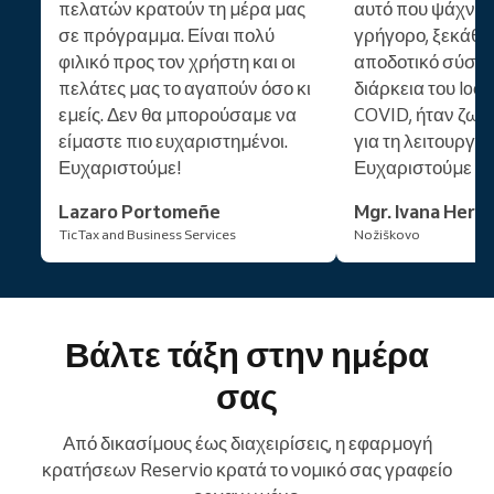
πελατών κρατούν τη μέρα μας
αυτό που ψάχνα
σε πρόγραμμα. Είναι πολύ
γρήγορο, ξεκάθα
φιλικό προς τον χρήστη και οι
αποδοτικό σύστη
πελάτες μας το αγαπούν όσο κι
διάρκεια του lo
εμείς. Δεν θα μπορούσαμε να
COVID, ήταν ζωτ
είμαστε πιο ευχαριστημένοι.
για τη λειτουργία
Ευχαριστούμε!
Ευχαριστούμε Re
Lazaro Portomeñe
Mgr. Ivana Hern
TicTax and Business Services
Nožiškovo
Βάλτε τάξη στην ημέρα
σας
Από δικασίμους έως διαχειρίσεις, η εφαρμογή
κρατήσεων Reservio κρατά το νομικό σας γραφείο