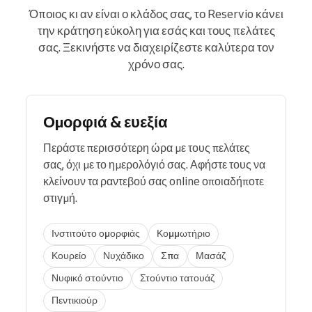
Όποιος κι αν είναι ο κλάδος σας, το Reservio κάνει
την κράτηση εύκολη για εσάς και τους πελάτες
σας. Ξεκινήστε να διαχειρίζεστε καλύτερα τον
χρόνο σας.
Ομορφιά & ευεξία
Περάστε περισσότερη ώρα με τους πελάτες
σας, όχι με το ημερολόγιό σας. Αφήστε τους να
κλείνουν τα ραντεβού σας online οποιαδήποτε
στιγμή.
Ινστιτούτο ομορφιάς
Κομμωτήριο
Κουρείο
Νυχάδικο
Σπα
Μασάζ
Νυφικό στούντιο
Στούντιο τατουάζ
Πεντικιούρ