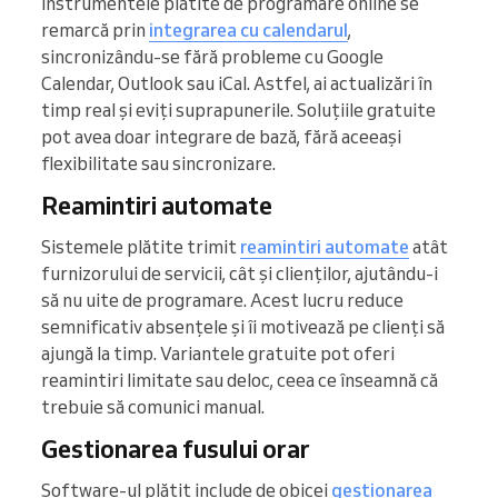
Instrumentele plătite de programare online se
remarcă prin
integrarea cu calendarul
,
sincronizându-se fără probleme cu Google
Calendar, Outlook sau iCal. Astfel, ai actualizări în
timp real și eviți suprapunerile. Soluțiile gratuite
pot avea doar integrare de bază, fără aceeași
flexibilitate sau sincronizare.
Reamintiri automate
Sistemele plătite trimit
reamintiri automate
atât
furnizorului de servicii, cât și clienților, ajutându-i
să nu uite de programare. Acest lucru reduce
semnificativ absențele și îi motivează pe clienți să
ajungă la timp. Variantele gratuite pot oferi
reamintiri limitate sau deloc, ceea ce înseamnă că
trebuie să comunici manual.
Gestionarea fusului orar
Software-ul plătit include de obicei
gestionarea