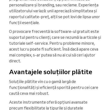
personalizare și branding, sau reclame. Experiența
utilizatorului variază: unii apreciază simplitatea și
raportul calitate-preț, alții se pot lovi de lipsa unor
funcții esențiale.
O provocare frecventă la software-ul gratuit este
suportul pentru clienți, care se rezumă la articole și
tutoriale self-service. Pentru probleme minore,
acest lucru poate fi suficient. Însă dacă apare ceva
mai complex, s-ar putea să nu ai cui să ceri ajutor
direct.
Avantajele soluțiilor plătite
Soluțiile plătite vin cu o gamă largă de
funcționalități și eficiență sporită pentru cei care
caută ceva mai robust.
Aceste instrumente oferă opțiuni avansate
precum flexibilitate la tipurile și duratele