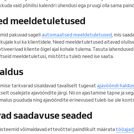
kuda vaid põhilisi kalendri ühendusi ega pruugi olla sama paind
d meeldetuletused
emid pakuvad sageli
automaatsed meeldetuletused
, mis saad
kujale kui ka klientidele. Need meeldetuletused aitavad oluli
tiveerivad kliente õigel ajal kohale tulema. Tasuta lahendused
tseid meeldetuletusi, mistõttu tuleb need ise saata.
aldus
mise tarkvarad sisaldavad tavaliselt tugevat
ajavööndi haldu
elt osalejate ajavööndite järgi. Nii on ajastamine täpne ja s
imalus puududa ning ajavööndite erinevused tuleb ise üle kontro
ad saadavuse seaded
üsteemid võimaldavad ettevõttel paindlikult määrata
tööajad