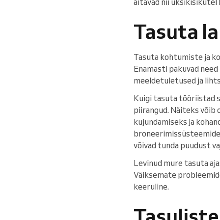
aitavad nii üksikisikutel
Tasuta l
Tasuta kohtumiste ja ko
Enamasti pakuvad need t
meeldetuletused ja liht
Kuigi tasuta tööriistad 
piirangud. Näiteks võib 
kujundamiseks ja kohand
broneerimissüsteemide k
võivad tunda puudust va
Levinud mure tasuta aja
Väiksemate probleemide k
keeruline.
Tasuliste