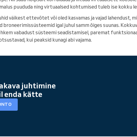
õimalus puududa ning virtuaalsed kohtumised tuleb ise kokku le
uhid väikest ettevõtet või oled kasvamas ja vajad lahendust, mi
ed broneerimissüsteemid igal juhul samm õiges suunas. Kokku
hkem vabadust süsteemi seadistamisel, paremat funktsionaa
otsustavad, kui peaksid kunagi abi vajama.
akava juhtimine
il enda kätte
ONTO