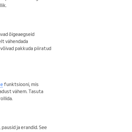
lik.
avad õigeaegseid
selt vähendada
 võivad pakkuda piiratud
se
funktsiooni, mis
egadust vähem. Tasuta
llida.
, pausid ja erandid. See