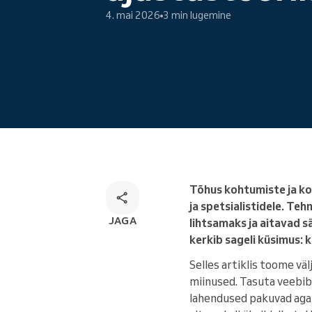
Veebibroneerimine
4. mai 2026
3 min lugemine
Omnikanali broneerimise
lahendus
Tõhus kohtumiste ja ko
ja spetsialistidele. Te
JAGA
lihtsamaks ja aitavad s
kerkib sageli küsimus: 
Selles artiklis toome vä
miinused. Tasuta veebibr
lahendused pakuvad aga 