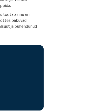
ppida.
s toetab sinu äri
võttes pakuvad
lsust ja pühendunud