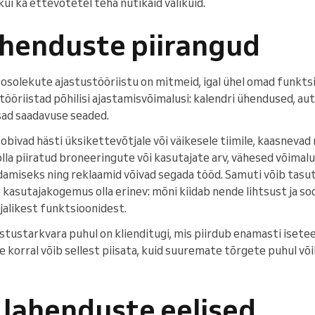
 kui ka ettevõtetel teha nutikaid valikuid.
ahenduste piirangud
osolekute ajastustööriistu on mitmeid, igal ühel omad funktsi
ööriistad põhilisi ajastamisvõimalusi: kalendri ühendused, a
sad saadavuse seaded.
sobivad hästi üksikettevõtjale või väikesele tiimile, kaasnevad
olla piiratud broneeringute või kasutajate arv, vähesed võima
amiseks ning reklaamid võivad segada tööd. Samuti võib tasu
asutajakogemus olla erinev: mõni kiidab nende lihtsust ja soo
jalikest funktsioonidest.
stustarkvara puhul on klienditugi, mis piirdub enamasti isete
orral võib sellest piisata, kuid suuremate tõrgete puhul võib
 lahenduste eelised