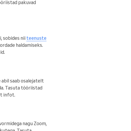
ööriistad pakuvad
, sobides nii
teenuste
kordade haldamiseks.
id.
 abil saab osalejatelt
a. Tasuta tööriistad
t infot.
atvormidega nagu Zoom,
ekutega. Tasuta