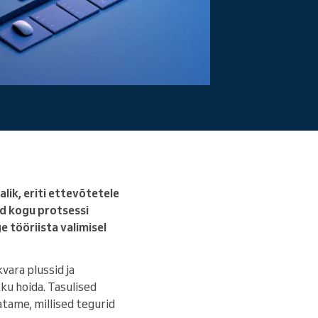
Loe edasi
ik, eriti ettevõtetele
ad kogu protsessi
e tööriista valimisel
vara plussid ja
ku hoida. Tasulised
tame, millised tegurid