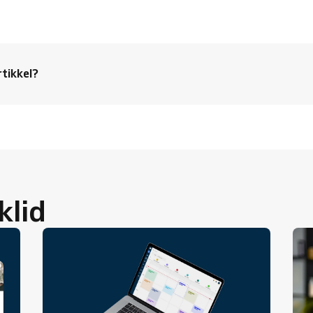
rtikkel?
klid