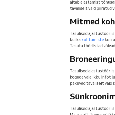
aitab ajastamist tõhusa
tavaliselt vaid piiratud
Mitmed koht
Tasulised ajastustööriis
kui ka
kohtumiste
korra
Tasuta tööriistad võivad
Broneering
Tasulised ajastustööriis
koguda vajalikku infot 
pakuvad tavaliselt vaid 
Sünkroonim
Tasulised ajastustöörii
Microsoft Teams või Skyp