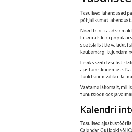
Tasulised lahendused pa
põhjalikumat lahendust.
Need tööriistad võimald
integratsioon populaars
spetsialistide vajadusi 
kaubamärgi kujundamine, 
Lisaks saab tasuliste l
ajastamiskogemuse. Kasut
funktsioonivaliku. Ja mu
Vaatame lähemalt, milli
funktsioonides ja võima
Kalendri in
Tasulised ajastustöörii
Calendar, Outlooki või i