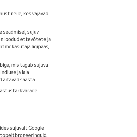
ust neile, kes vajavad
e seadmisel, sujuv
on loodud ettevõtete ja
Mitmekasutaja ligipääs,
biga, mis tagab sujuva
ndluse ja laia
d aitavad säästa.
ajastustarkvarade
ides sujuvalt Google
a topeltbroneeringuid.