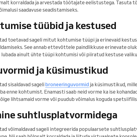
malt korraldada ja arvestada töötajate eelistustega. Tasuta t
 võimalusi saadavuse seadistamiseks.
umise tüübid ja kestused
tad toetavad sageli mitut kohtumise tüüpi ja erinevaid kestusi
ldamiseks. See annab ettevõttele paindlikkuse erinevate olu
 lubada ainult ühte tüüpi kohtumisi või piiratud kestuse valiku
uvormid ja küsimustikud
tad sisaldavad sageli
broneeringuvormid
ja küsimustikud, mille
juba enne kohtumist. Enamasti saab neid vorme ka ise kohandad
kõige lihtsamaid vorme või puudub võimalus koguda spetsiifilis
ine suhtlusplatvormidega
stad võimaldavad sageli integreerida populaarsete suhtluspl
e. Nii saab hõlpsalt korraldada ja liituda virtuaalsete koosol