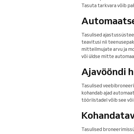
Tasuta tarkvara võib pak
Automaatse
Tasulised ajastussüste
teavitusi nii teenusepak
mitteilmujate arvu ja mo
või üldse mitte automaa
Ajavööndi h
Tasulised veebibroneeri
kohandab ajad automaats
tööriistadel võib see võ
Kohandatav
Tasulised broneerimiss