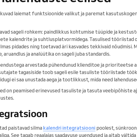
kuvad laiemat funktsioonide valikut ja paremat kasutuskogem
avad sageli rohkem: paindlikkus kohtumise tüüpide ja kestust
ete kalendrite ja suhtlusplatvormidega. Tasulised tööriistad 
silmas pidades ning toetavad äri kasvades tekkivaid nõudmisi. 
aruandlus ja analüütika on sageli juba standardis.
ahendustega arvestada pühendunud klienditoe ja prioriteetse a
ajate tagasiside toob sageli esile tasuliste tööriistade tööki
idugi ei saa unustada aega ja tootlikkust, mida need lahenduse
sed on peamised erinevused tasuliste ja tasuta veebipõhiste 
lustes.
tegratsioon
stad paistavad silma
kalendri integratsiooni
poolest, sünkroon
Caliga. See tagab reaalajas saadavuse uuendused ja aitab vältid