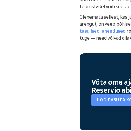
tööriistadel võib see v
Olenemata sellest, kas j
arengut, on veebipõhis
tasulised lahendused
ro
tuge — need võivad olla 
Võta oma aj
Reservio ab
LOO TASUTA K