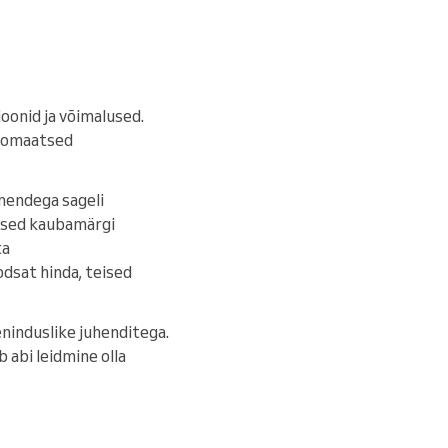
oonid ja võimalused.
utomaatsed
 nendega sageli
lused kaubamärgi
ta
dsat hinda, teised
eninduslike juhenditega.
 abi leidmine olla