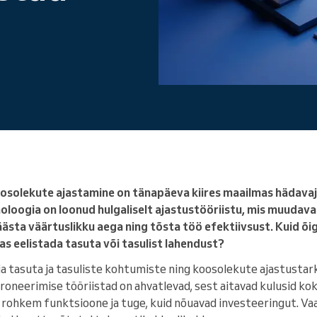
Juhid suurt ettevõtet
osolekute ajastamine on tänapäeva kiires maailmas hädavajal
hnoloogia on loonud hulgaliselt ajastustööriistu, mis muudav
äästa väärtuslikku aega ning tõsta töö efektiivsust. Kuid õig
kas eelistada tasuta või tasulist lahendust?
lja tasuta ja tasuliste kohtumiste ning koosolekute ajastustark
oneerimise tööriistad on ahvatlevad, sest aitavad kulusid kok
rohkem funktsioone ja tuge, kuid nõuavad investeeringut. Vaa