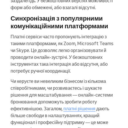
заздалегідь. У безкоштовних версіях можливості
форм або обмежені, або взагалі відсутні.
Синхронізація з популярними
комунікаційними платформами
Платні сервіси часто пропонують інтеграцію з
такими платформами, як Zoom, Microsoft Teams
чи Skype. Це дозволяє легко організовувати й
проводити онлайн-зустрічі. У безкоштовних
інструментах така інтеграція або відсутня, або
потребує ручної координації.
Чи керуєте ви невеликим бізнесом із кількома
співробітниками, чи розвиваєтесь і шукаєте
рішення для масштабування — онлайн-системи
бронювання допоможуть зробити роботу
ефективнішою. Загалом,
платні рішення
дають
більше свободи в налаштуваннях, кращий
функціонал і професійну підтримку — це може