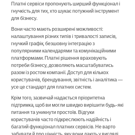
Платні сервіси пропонують ширший функціонал і
гнучкість для тих, хто шукає потужний інструмент
для бізнесу.
Вони часто мають розширені можливості:
налаштування різних типів і тривалості записів,
гнучкий графік, безшовну інтеграцію з
популярними календарями та комунікаційними
платформами. Платні рішення враховують
потреби бізнесу, дозволяють масштабуватись
разом із ростом компанії. Доступ для кількох
користувачів, брендування, звітність і аналітика —
усе це стандарт для платних систем.
Крім того, зазвичай надається пріоритетна
підтримка, щоб ви могли швидко вирішити будь-які
питання та уникнути простоїв. Відгуки
користувачів часто підкреслюють надійність і
багатий функціонал платних сервісів. Не варто
забувати й про цінність, яку вони дають у вигляді