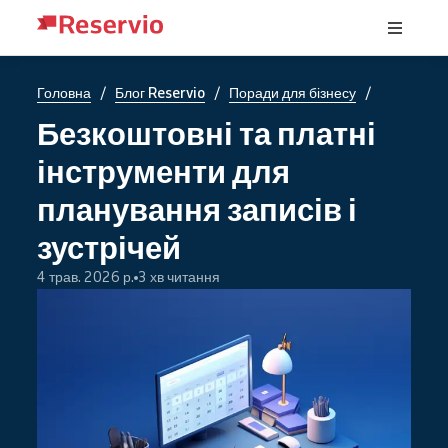
/
/
/
Головна
Блог Reservio
Поради для бізнесу
Безкоштовні та платні
інструменти для
планування записів і
зустрічей
4 трав. 2026 р.
3 хв читання