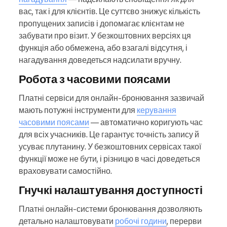
вас, так і для клієнтів. Це суттєво знижує кількість
пропущених записів і допомагає клієнтам не
забувати про візит. У безкоштовних версіях ця
функція або обмежена, або взагалі відсутня, і
нагадування доведеться надсилати вручну.
Робота з часовими поясами
Платні сервіси для онлайн-бронювання зазвичай
мають потужні інструменти для
керування
часовими поясами
— автоматично коригують час
для всіх учасників. Це гарантує точність запису й
усуває плутанину. У безкоштовних сервісах такої
функції може не бути, і різницю в часі доведеться
враховувати самостійно.
Гнучкі налаштування доступності
Платні онлайн-системи бронювання дозволяють
детально налаштовувати
робочі години
, перерви