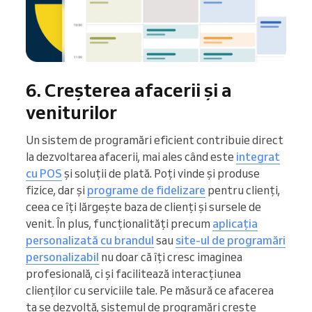
6. Creșterea afacerii și a
veniturilor
Un sistem de programări eficient contribuie direct
la dezvoltarea afacerii, mai ales când este
integrat
cu POS
și soluții de plată. Poți vinde și produse
fizice, dar și
programe de fidelizare
pentru clienți,
ceea ce îți lărgește baza de clienți și sursele de
venit. În plus, funcționalități precum
aplicația
personalizată cu brandul
sau
site-ul de programări
personalizabil
nu doar că îți cresc imaginea
profesională, ci și facilitează interacțiunea
clienților cu serviciile tale. Pe măsură ce afacerea
ta se dezvoltă, sistemul de programări crește