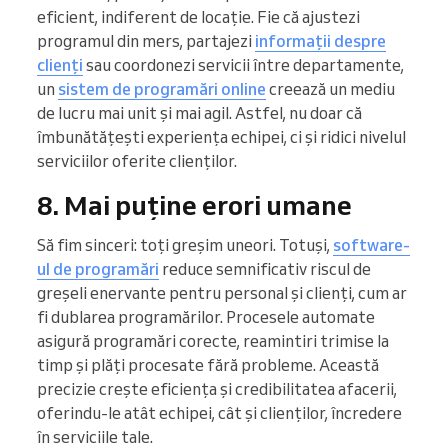
eficient, indiferent de locație. Fie că ajustezi
programul din mers, partajezi
informații despre
clienți
sau coordonezi servicii între departamente,
un
sistem de programări online
creează un mediu
de lucru mai unit și mai agil. Astfel, nu doar că
îmbunătățești experiența echipei, ci și ridici nivelul
serviciilor oferite clienților.
8. Mai puține erori umane
Să fim sinceri: toți greșim uneori. Totuși,
software-
ul de programări
reduce semnificativ riscul de
greșeli enervante pentru personal și clienți, cum ar
fi dublarea programărilor. Procesele automate
asigură programări corecte, reamintiri trimise la
timp și plăți procesate fără probleme. Această
precizie crește eficiența și credibilitatea afacerii,
oferindu-le atât echipei, cât și clienților, încredere
în serviciile tale.