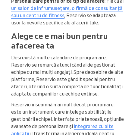
Personalizare pentru orice tip de afacere
: Fie că ai
un salon de înfrumusețare, o firmă de consultanță
sau un centru de fitness
, Reservio se adaptează
ușor la nevoile specifice ale afacerii tale.
Alege ce e mai bun pentru
afacerea ta
Deși există multe calendare de programare,
Reservio se remarcă atunci când ai de gestionat
echipe cu mai mulți angajați. Spre deosebire de alte
platforme, Reservio este gândit special pentru
afaceri, oferind o suită completă de funcționalități
adaptate companiilor cu echipe extinse.
Reservio înseamnă mai mult decât programare:
este un instrument care înțelege subtilitățile
gestionării echipei. Interfața prietenoasă, opțiunile
avansate de personalizare și
integrarea cu alte
aplicații
îl transformă în alegerea ideală pentru