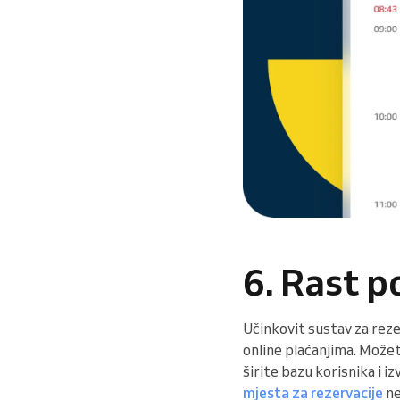
6. Rast p
Učinkovit sustav za reze
online plaćanjima. Možet
širite bazu korisnika i 
mjesta za rezervacije
ne