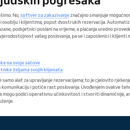
ešimo. No,
softver za zakazivanje
značajno smanjuje mogućnos
 osoblju i klijentima, poput dvostrukih rezervacija. Automatiz
azane, podsjetnici poslani na vrijeme, a plaćanja uredno prove
vjerodostojnost vašeg poslovanja, pa se i zaposlenici i klijent
ske na svoje satove
tnike željama svojih klijenata
e samo alat za upravljanje rezervacijama; to je cjelovito rješen
a komunikaciju i potiče rast poslovanja. Uvođenjem ovakve teh
 mogu podići operativnu učinkovitost i stvoriti dinamičnije, an
uženje.