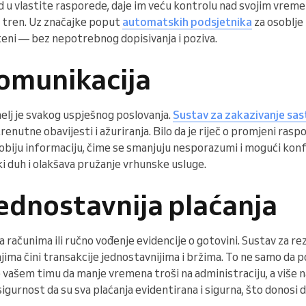
d u vlastite rasporede, daje im veću kontrolu nad svojim vrem
i tren. Uz značajke poput
automatskih podsjetnika
za osoblje i
ni — bez nepotrebnog dopisivanja i poziva.
komunikacija
lj je svakog uspješnog poslovanja.
Sustav za zakazivanje sa
enutne obavijesti i ažuriranja. Bilo da je riječ o promjeni raspor
obiju informaciju, čime se smanjuju nesporazumi i mogući konf
i duh i olakšava pružanje vrhunske usluge.
 jednostavnija plaćanja
 računima ili ručno vođenje evidencije o gotovini. Sustav za r
njima čini transakcije jednostavnijima i bržima. To ne samo da 
 vašem timu da manje vremena troši na administraciju, a više n
sigurnost da su sva plaćanja evidentirana i sigurna, što donosi 