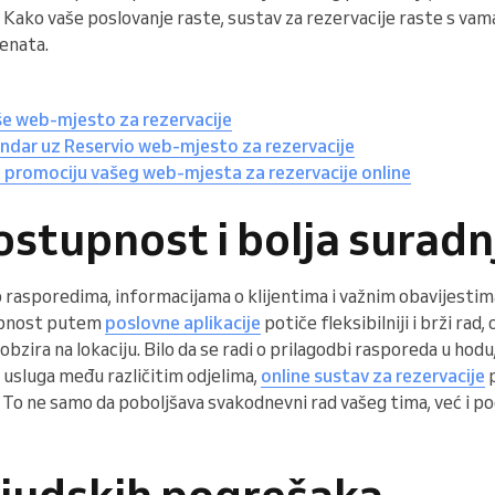
Kako vaše poslovanje raste, sustav za rezervacije raste s vam
jenata.
e web-mjesto za rezervacije
endar uz Reservio web-mjesto za rezervacije
a promociju vašeg web-mjesta za rezervacije online
ostupnost i bolja suradn
asporedima, informacijama o klijentima i važnim obavijestima 
tupnost putem
poslovne aplikacije
potiče fleksibilniji i brži rad
bzira na lokaciju. Bilo da se radi o prilagodbi rasporeda u hodu,
ji usluga među različitim odjelima,
online sustav za rezervacije
p
. To ne samo da poboljšava svakodnevni rad vašeg tima, već i 
ljudskih pogrešaka