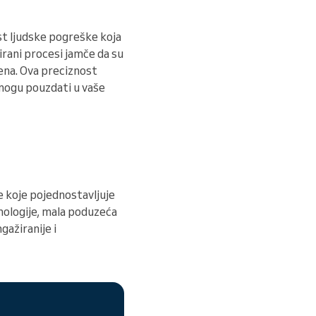
t ljudske pogreške koja
irani procesi jamče da su
dena. Ova preciznost
i mogu pouzdati u vaše
je koje pojednostavljuje
nologije, mala poduzeća
gažiranije i