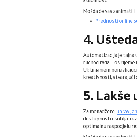
Možda će vas zanimati i:
Prednosti online s
4. Ušteda
Automatizacija je tajna 
ručnog rada. To vrijeme 
Uklanjanjem ponavljajući
kreativnosti, stvarajući 
5. Lakše 
Za menadžere,
upravlja
dostupnosti osoblja, rez
optimalnu raspodjelu res
Možda će vas zanimati i: