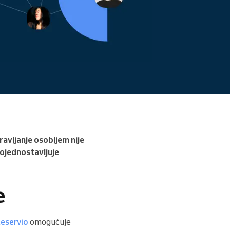
Pročitajte više
avljanje osobljem nije
pojednostavljuje
e
eservio
omogućuje