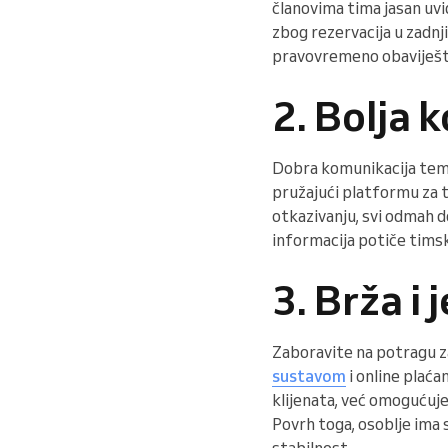
članovima tima jasan uvi
zbog rezervacija u zadnj
pravovremeno obaviješte
2. Bolja 
Dobra komunikacija teme
pružajući platformu za tr
otkazivanju, svi odmah d
informacija potiče timsk
3. Brža i
Zaboravite na potragu za
sustavom
i online plaća
klijenata, već omogućuje
Povrh toga, osoblje ima 
stabilnost.