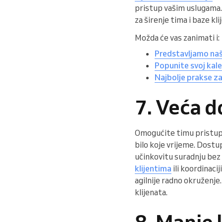
pristup vašim uslugama. 
za širenje tima i baze kli
Možda će vas zanimati i:
Predstavljamo naš
Popunite svoj kal
Najbolje prakse z
7. Veća d
Omogućite timu pristup r
bilo koje vrijeme. Dos
učinkovitu suradnju bez o
klijentima
ili koordinaci
agilnije radno okruženje
klijenata.
8. Manje 