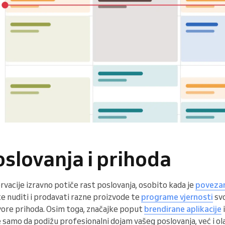
oslovanja i prihoda
rvacije izravno potiče rast poslovanja, osobito kada je
poveza
e nuditi i prodavati razne proizvode te
programe vjernosti
svo
izvore prihoda. Osim toga, značajke poput
brendirane aplikacije
 samo da podižu profesionalni dojam vašeg poslovanja, već i ol