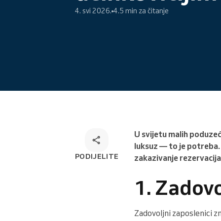
4. svi 2026.
4.5 min za čitanje
Online rezervacija
Omnichannel rješenje za
rezervacije
U svijetu malih poduzeć
luksuz — to je potreba.
PODIJELITE
zakazivanje rezervacija 
1. Zadovo
Zadovoljni zaposlenici z