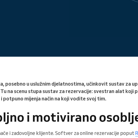
Vodite veliku organizaciju
a, posebno u uslužnim djelatnostima, učinkovit sustav za upr
 Tu na scenu stupa sustav za rezervacije: svestran alat koji 
i potpuno mijenja način na koji vodite svoj tim.
ljno i motivirano osoblj
nače i zadovoljne klijente. Softver za online rezervacije poput
R