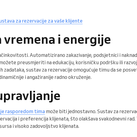
ustava za rezervacije za vaše klijente
 vremena i energije
učinkovitosti. Automatizirano zakazivanje, podsjetnici i nakna
možete preusmjeriti na edukaciju, korisničku podršku ili razvoj
h zadataka, sustav za rezervacije omogućuje timu da se posvet
dinamičnije i angažiranije radno okruženje.
upravljanje
nje rasporedom tima
može biti jednostavno. Sustav za rezervac
ervacija i preferencija klijenata, što olakšava svakodnevni rad
ursa i visoko zadovoljstvo klijenata.