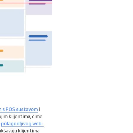
n s POS sustavom
i
jim klijentima, čime
i
prilagodljivog web-
akšavaju klijentima