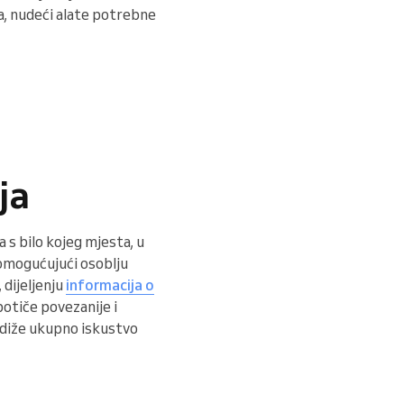
a, nudeći alate potrebne
ja
s bilo kojeg mjesta, u
, omogućujući osoblju
 dijeljenju
informacija o
otiče povezanije i
podiže ukupno iskustvo