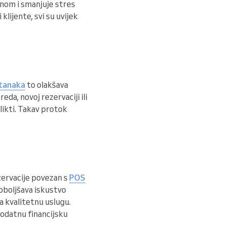
enom i smanjuje stres
 klijente, svi su uvijek
stanaka
to olakšava
eda, novoj rezervaciji ili
likti. Takav protok
ezervacije povezan s
POS
poboljšava iskustvo
a kvalitetnu uslugu.
dodatnu financijsku