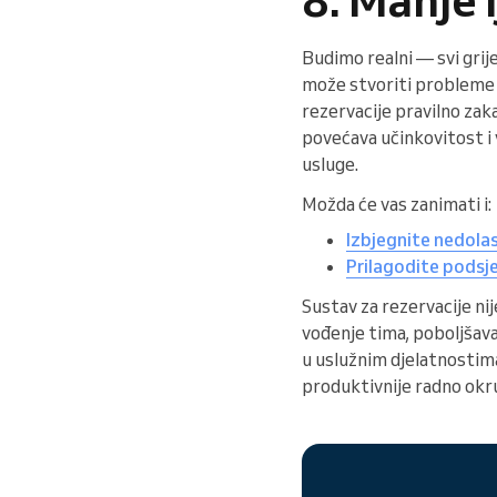
Budimo realni — svi grij
može stvoriti probleme i
rezervacije pravilno zak
povećava učinkovitost i 
usluge.
Možda će vas zanimati i:
Izbjegnite nedola
Prilagodite podsje
Sustav za rezervacije nij
vođenje tima, poboljšav
u uslužnim djelatnostima
produktivnije radno okr