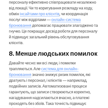
персоналу ефективно співпрацювати незалежно
від локації. Чи то коригування розкладу на ходу,
обмін
інсайтами про клієнтів
, чи координація
послуг між відділами —
онлайн-система
бронювання
допомагає працювати злагоджено та
гнучко. Це покращує досвід роботи для персоналу
й підвищує загальний рівень обслуговування
клієнтів.
8. Менше людських помилок
Давайте чесно: ми всі люди, і помилки
трапляються. Але
система для онлайн-
бронювання
значно знижує ризик помилок, які
дратують і персонал, і клієнтів — наприклад,
подвійних записів. Автоматизовані процеси
гарантують, що записи створюються коректно,
нагадування надсилаються вчасно, а платежі
проходять без збоїв. Така точність підвищує