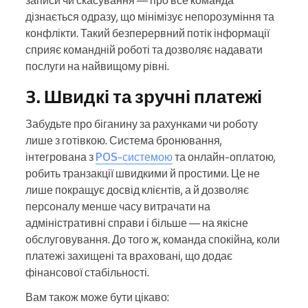
записи чи скасування — про все команда
дізнається одразу, що мінімізує непорозуміння та
конфлікти. Такий безперервний потік інформації
сприяє командній роботі та дозволяє надавати
послуги на найвищому рівні.
3. Швидкі та зручні платежі
Забудьте про біганину за рахунками чи роботу
лише з готівкою. Система бронювання,
інтегрована з
POS-системою
та онлайн-оплатою,
робить транзакції швидкими й простими. Це не
лише покращує досвід клієнтів, а й дозволяє
персоналу менше часу витрачати на
адміністративні справи і більше — на якісне
обслуговування. До того ж, команда спокійна, коли
платежі захищені та враховані, що додає
фінансової стабільності.
Вам також може бути цікаво: