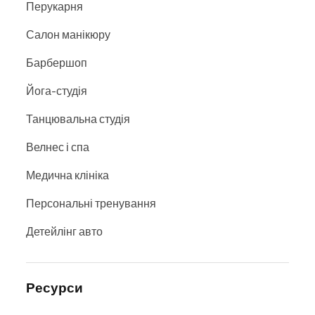
Перукарня
Салон манікюру
Барбершоп
Йога-студія
Танцювальна студія
Велнес і спа
Медична клініка
Персональні тренування
Детейлінг авто
Ресурси