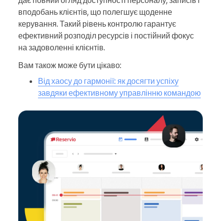
дає повний огляд доступності персоналу, записів і
вподобань клієнтів, що полегшує щоденне
керування. Такий рівень контролю гарантує
ефективний розподіл ресурсів і постійний фокус
на задоволенні клієнтів.
Вам також може бути цікаво:
Від хаосу до гармонії: як досягти успіху
завдяки ефективному управлінню командою