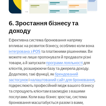
6. Зростання бізнесу та
доходу
Ефективна система бронювання напряму
впливає на розвиток бізнесу, особливо коли вона
інтегрована з POS
та платіжними рішеннями. Ви
можете не лише пропонувати й продавати різні
товари, а й запускати
програми лояльності
для
клієнтів, розширюючи базу та джерела доходу.
Додатково, такі функції, як
брендований
застосунок
і
налаштований сайт для бронювання
,
підкреслюють професійний імідж вашого бізнесу
та спрощують клієнтам взаємодію з вашими
послугами. Коли ваш бізнес зростає, система
бронювання масштабується разом із вами,