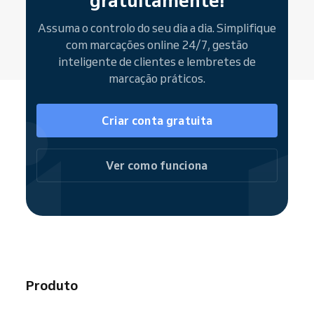
Botões de marcação (widgets)
são outra
forma de aumentar o alcance, integrando-se
Assuma o controlo do seu dia a dia. Simplifique
diretamente no seu site e redes sociais para
com marcações online 24/7, gestão
auto-marcações rápidas e fáceis. Direcione os
inteligente de clientes e lembretes de
utilizadores para a sua página de marcações
marcação práticos.
completa ou agende serviços individuais no
momento.
Criar conta gratuita
Ao fazer parte da comunidade Reservio, o seu
serviço financeiro é facilmente encontrado
em motores de busca e sites como
Google
,
Ver como funciona
Bing
e
Facebook
.
Produto