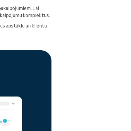
 pakalpojumiem. Lai
pakalpojumu komplektus.
gus apstākļu un klientu