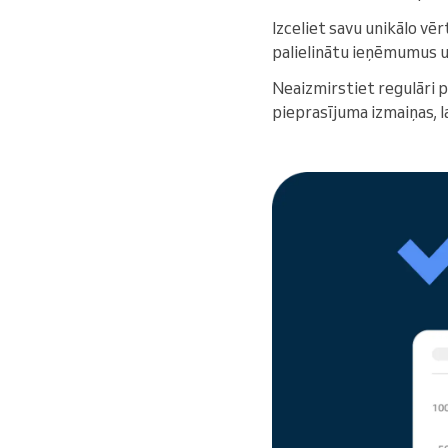
Izceliet savu unikālo vē
palielinātu ieņēmumus u
Neaizmirstiet regulāri p
pieprasījuma izmaiņas, l