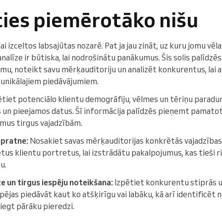
eties piemērotāko nišu
 lai izceltos labsajūtas nozarē. Pat ja jau zināt, uz kuru jomu vē
nalīze ir būtiska, lai nodrošinātu panākumus. Šis solis palīdzē
u, noteikt savu mērķauditoriju un analizēt konkurentus, lai a
m unikālajiem piedāvājumiem.
tiet potenciālo klientu demogrāfiju, vēlmes un tēriņu parad
as un pieejamos datus. Šī informācija palīdzēs pieņemt pamat
mus tirgus vajadzībām.
zpratne:
Nosakiet savas mērķauditorijas konkrētās vajadzības
ētus klientu portretus, lai izstrādātu pakalpojumus, kas tieši r
u.
e un tirgus iespēju noteikšana:
Izpētiet konkurentu stiprās u
pējas piedāvāt kaut ko atšķirīgu vai labāku, kā arī identificē
iegt pārāku pieredzi.