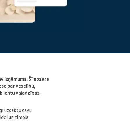
Lasīt vairāk
av izņēmums. Šī nozare
ese par veselību,
klientu vajadzības,
īgi uzsāktu savu
idei un zīmola