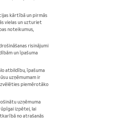
cijas kārtībā un pirmās
s vielas un uzturiet
ības noteikumus,
drošināšanas risinājumi
dībām un īpašuma
ālo atbildību, īpašuma
s jūsu uzņēmumam ir
 izvēlēties piemērotāko
nodrošinātu uzņēmuma
pīgai izpētei, lai
tkarībā no atrašanās