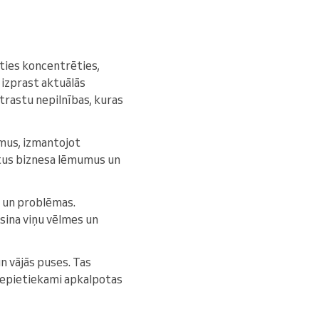
laties koncentrēties,
s izprast aktuālās
trastu nepilnības, kuras
umus, izmantojot
otus biznesa lēmumus un
 un problēmas.
isina viņu vēlmes un
n vājās puses. Tas
t nepietiekami apkalpotas