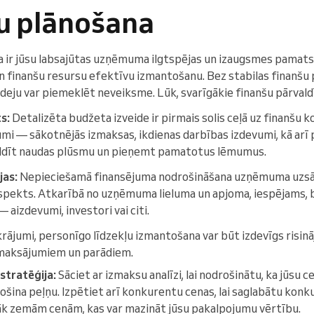
šu plānošana
a ir jūsu labsajūtas uzņēmuma ilgtspējas un izaugsmes pamats.
n finanšu resursu efektīvu izmantošanu. Bez stabilas finanšu 
deju var piemeklēt neveiksme. Lūk, svarīgākie finanšu pārvald
s:
Detalizēta budžeta izveide ir pirmais solis ceļā uz finanšu ko
vumi — sākotnējās izmaksas, ikdienas darbības izdevumi, kā ar
aldīt naudas plūsmu un pieņemt pamatotus lēmumus.
jas:
Nepieciešamā finansējuma nodrošināšana uzņēmuma uzsākš
aspekts. Atkarībā no uzņēmuma lieluma un apjoma, iespējams, b
 aizdevumi, investori vai citi.
krājumi, personīgo līdzekļu izmantošana var būt izdevīgs risināj
 maksājumiem un parādiem.
stratēģija:
Sāciet ar izmaksu analīzi, lai nodrošinātu, ka jūsu c
šina peļņu. Izpētiet arī konkurentu cenas, lai saglabātu konk
rāk zemām cenām, kas var mazināt jūsu pakalpojumu vērtību.