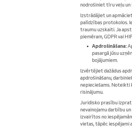
nodrošiniet tīru veļu un
Izstrādājiet un apmāciet
palīdzības protokolos. I
traumu uzskaiti. Ja apst
piemēram, GDPR vai HIPAA
Apdrošināšana:
Ap
pasargā jūsu uzņ
bojājumiem.
Izvērtējiet dažādus apdr
apdrošināšanu, darbinie
nepieciešams. Noteikti k
risinājumu.
Juridisko prasību izprat
nevainojamu darbību un i
izvairītos no iespējamā
vietas, tāpēc iespējami 