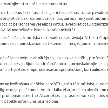
 izmantojiet sterilizētus instrumentus.
 darbiniekus ārkārtas situāciju rīcības plānos, tostarp evakuā
evērojiet darba drošības standartus, pareizi marķējiet bīstamā
rādājat personas vai veselības datus, ievērojiet datu aizsardz
, lai nodrošinātu klientu konfidencialitāti.
drošināšana ir būtiska riska vadības sastāvdaļa. Atbilstoši ap
ēmumu no neparedzētiem notikumiem — negadījumiem, tiesve
ošināšanas veidus: vispārējo civiltiesisko atbildību, profesion
ku nelaimes gadījumu apdrošināšanu u.c., un noskaidrojiet, ka
onsultējieties ar apdrošināšanas speciālistiem, kuri palīdzēs
ne un ievērošana var šķist sarežģīta, taču tā ir būtiska, lai 
lgtermiņa panākumus. Veltiet laiku visu juridisko pienākumu rū
m problēmām nākotnē. Atcerieties — prasības var atšķirties a
arī papildu noteikumi jūsu reģionā.