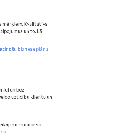
z mērķiem. Kvalitatīvs
kalpojumus un to, kā
iecinošu biznesa plānu
smīgi un bez
eido uzticību klientu un
rīgākajiem lēmumiem.
ību.