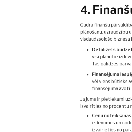
4. Finan
Gudra finanšu pārvaldīb
plānošanu, uzraudzību u
visdaudzsološo biznesa i
Detalizēts budžet
visi plānotie izde
Tas palīdzēs pārv
Finansējuma iespē
vēl viens būtisks 
finansējuma avoti —
Ja jums ir pietiekami uz
izvairīties no procentu
Cenu noteikšanas 
izdevumus un nodro
izvairieties no pā