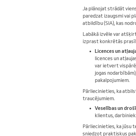
Ja plānojat strādāt vien
paredzat izaugsmi vai pl
atbildību (SIA), kas nodr
Labākā izvēle var atšķir
izprast konkrētās prasī
Licences un atļauj
licences un atļauj
var ietvert vispār
jogas nodarbībām),
pakalpojumiem.
Pārliecinieties, ka atbi
traucējumiem.
Veselības un droš
klientus, darbinie
Pārliecinieties, ka jūsu 
sniedzot praktiskus pak