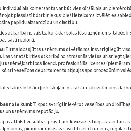
s, individuālais komersants var būt vienkāršākais un piemērotā
ānojat piesaistīt darbiniekus, bieži ieteicams izvēlēties sabie
ošina papildu aizsardzību un elastību.
ties atkarībā no valsts, kurā darbojas jūsu uzņēmums, tāpēc ir 
bas savā reģionā.
as:
Pirms labsajūtas uzņēmuma atvēršanas ir svarīgi iegūt vis
as, kas var atšķirties atkarībā no atrašanās vietas un sniegtaj
ēju uzņēmējdarbības licenci, profesionālās licences (piemēram,
 kā arī veselības departamenta atļaujas spa procedūrām vai ē
lstat visām vietējām juridiskajām prasībām, lai uzņēmums darbo
ības noteikumi:
Tikpat svarīgi ir ievērot veselības un drošības 
kus un uzņēmuma reputāciju.
telpas atbilst veselības prasībām. Ieviesiet stingras sanitārija
alpojumus, piemēram, masāžas vai fitnesa treniņus, regulāri t