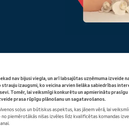
Enterprise
Jūs vadāt lielu organizāciju
ad nav bijusi viegla, un arī labsajūtas uzņēmuma izveide n
strauju izaugsmi, ko veicina arvien lielāka sabiedrības inter
sevi. Tomēr, lai veiksmīgi konkurētu un apmierinātu prasīgu 
veide prasa rūpīgu plānošanu un sagatavošanos.
alvenos soļus un būtiskus aspektus, kas jāņem vērā, lai veiksm
o piemērotākās nišas izvēles līdz kvalificētas komandas izve
anai.