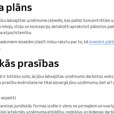
a plāns
 jūsu labsajūtas uzņēmuma ceļvedis, kas palīdz koncentrēties u
u misiju, vīziju un koncepciju, detalizēti aprakstot plānotos pa
a atpazīstamību.
 padomiem iesakām izlasīt mūsu rakstu par to, kā
izveidot pārl
m
.
skās prasības
idi ir būtisks solis, lai jūsu labsajūtas uzņēmums darbotos veik
 prasību ievērošana ne tikai aizsargā jūsu uzņēmumu, bet arī v
e aspekti:
areizas juridiskās formas izvēle ir viens no pirmajiem un sva
iski ietekmēs uzņēmuma atbildību, nodokļus un ikdienas darb