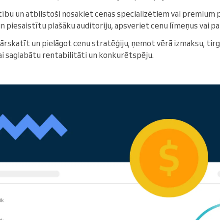
rtību un atbilstoši nosakiet cenas specializētiem vai premium
n piesaistītu plašāku auditoriju, apsveriet cenu līmeņus vai 
ārskatīt un pielāgot cenu stratēģiju, ņemot vērā izmaksu, tir
ai saglabātu rentabilitāti un konkurētspēju.