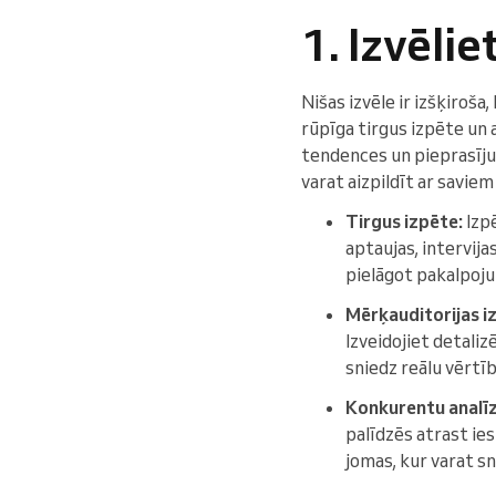
1. Izvēli
Nišas izvēle ir izšķiroša,
rūpīga tirgus izpēte un a
tendences un pieprasījum
varat aizpildīt ar savie
Tirgus izpēte:
Izpē
aptaujas, intervij
pielāgot pakalpoju
Mērķauditorijas i
Izveidojiet detaliz
sniedz reālu vērtīb
Konkurentu analīz
palīdzēs atrast ies
jomas, kur varat sn