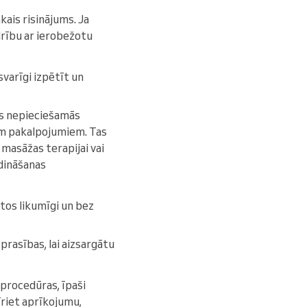
kais risinājums. Ja
drību ar ierobežotu
svarīgi izpētīt un
as nepieciešamās
iem pakalpojumiem. Tas
 masāžas terapijai vai
dināšanas
tos likumīgi un bez
prasības, lai aizsargātu
s procedūras, īpaši
īriet aprīkojumu,