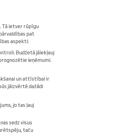
 Tā ietver rūpīgu
pārvaldības pat
ības aspekti:
ntroli. Budžetā jāiekļauj
ī prognozētie ieņēmumi.
anai un attīstībai ir
ūs jāizvērtē dažādi
ums, jo tas ļauj
enas sedz visus
urētspēju, taču