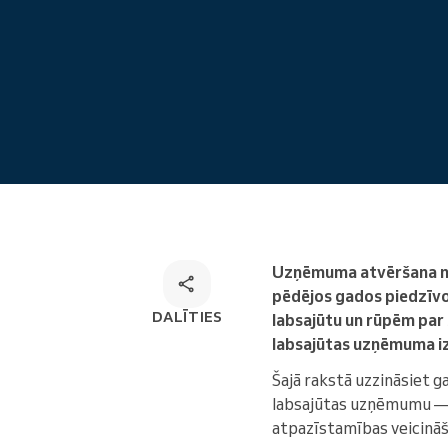
Tiešsaistes pieraksts
Omnichannel rezervēšanas
risinājums
Uzņēmuma atvēršana nek
pēdējos gados piedzīvo 
DALĪTIES
labsajūtu un rūpēm par 
labsajūtas uzņēmuma iz
Šajā rakstā uzzināsiet g
labsajūtas uzņēmumu — n
atpazīstamības veicināš