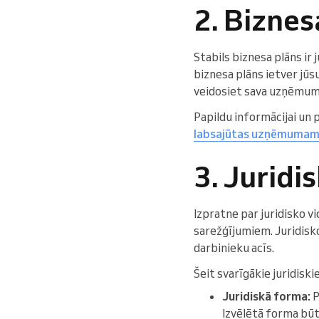
2. Biznes
Stabils biznesa plāns ir
biznesa plāns ietver jūs
veidosiet sava uzņēmum
Papildu informācijai un
labsajūtas uzņēmuma
3. Juridi
Izpratne par juridisko v
sarežģījumiem. Juridisko
darbinieku acīs.
Šeit svarīgākie juridiski
Juridiskā forma:
P
Izvēlētā forma būt