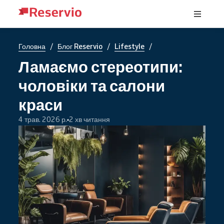
/
/
/
Головна
Блог Reservio
Lifestyle
Ламаємо стереотипи:
чоловіки та салони
краси
4 трав. 2026 р.
2 хв читання