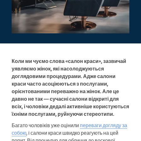
Коли ми чуємо слова «салон краси», зазвичай
уявляємо жінок, які насолоджуються
доглядовими процедурами. Адже салони
краси часто асоціюються з послугами,
орієнтованими переважно на жінок. Але це
давно не так — сучасні салони відкриті для
всіх, і чоловіки дедалі активніше користуються
їхніми послугами, руйнуючи стереотипи.
Багато чоловіків уже оцінили
переваги догляду за
собою
, і салони краси швидко реагують на цей
попит. Від процедур для обличчя до воскової