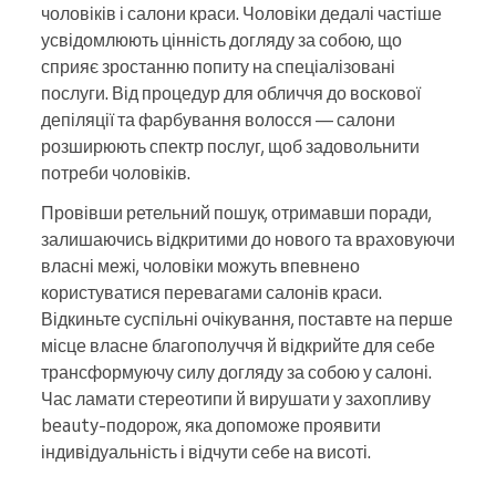
чоловіків і салони краси. Чоловіки дедалі частіше
усвідомлюють цінність догляду за собою, що
сприяє зростанню попиту на спеціалізовані
послуги. Від процедур для обличчя до воскової
депіляції та фарбування волосся — салони
розширюють спектр послуг, щоб задовольнити
потреби чоловіків.
Провівши ретельний пошук, отримавши поради,
залишаючись відкритими до нового та враховуючи
власні межі, чоловіки можуть впевнено
користуватися перевагами салонів краси.
Відкиньте суспільні очікування, поставте на перше
місце власне благополуччя й відкрийте для себе
трансформуючу силу догляду за собою у салоні.
Час ламати стереотипи й вирушати у захопливу
beauty-подорож, яка допоможе проявити
індивідуальність і відчути себе на висоті.