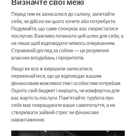
Визначте свої межі
Перед тим як записатися до салону, запитайте
себе, чи дійсно ви цього хочете або потребуєте.
Подумайте, що саме спонукає вас скористатися
послугою. Важливо починати цей шлях для себе, а
не лише щоб відповідати чиїмось очікуванням.
Справжній догляд за собою — це розуміння
власних вподобань і пріоритетів.
Якщо ви все ж вирішили записатися,
переконайтеся, що це відповідає вашим
фінансовим можливостям і особистим потребам.
Оцініть свій бюджет і вирішіть, чи комфортна для
вас вартість послуги. Пам’ятайте: турбота про
себе має покращувати ваше самопочуття, а не
створювати зайвий стрес чи фінансове
навантаження.