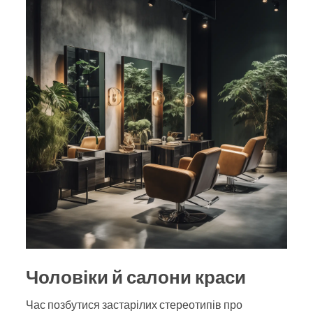
Чоловіки й салони краси
Час позбутися застарілих стереотипів про