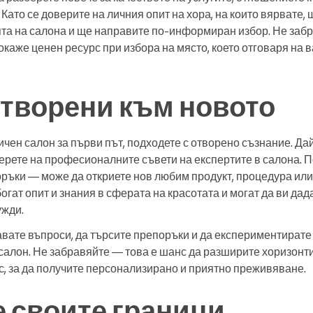
Като се доверите на личния опит на хора, на които вярвате,
ята на салона и ще направите по-информиран избор. Не заб
 окаже ценен ресурс при избора на място, което отговаря на 
творени към новото
чен салон за първи път, подходете с отворено съзнание. Да
ерете на професионалните съвети на експертите в салона. 
ръки — може да откриете нов любим продукт, процедура или 
 богат опит и знания в сферата на красотата и могат да ви дад
ужди.
авате въпроси, да търсите препоръки и да експериментирате
алон. Не забравяйте — това е шанс да разширите хоризонтит
с, за да получите персонализирано и приятно преживяване.
 своите граници