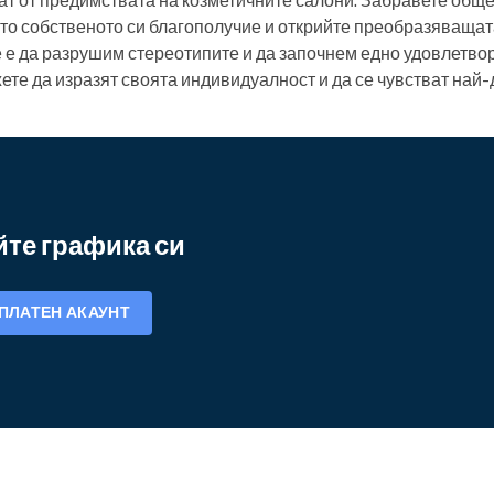
то собственото си благополучие и открийте преобразяващата
е е да разрушим стереотипите и да започнем едно удовлетв
ете да изразят своята индивидуалност и да се чувстват най-
те графика си
ПЛАТЕН АКАУНТ