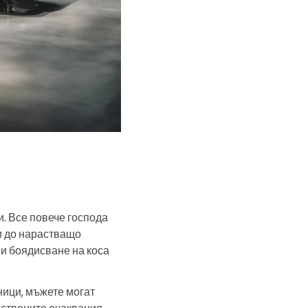
и. Все повече господа
ди до нарастващо
 и боядисване на коса
ници, мъжете могат
ествените очаквания,