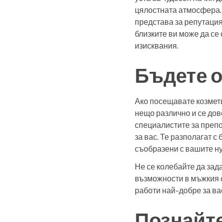
цялостната атмосфера. 
представа за репутаци
близките ви може да се
изисквания.
Бъдете о
Ако посещавате козмети
нещо различно и се дов
специалистите за препо
за вас. Те разполагат с
съобразени с вашите н
Не се колебайте да зад
възможности в мъжкия с
работи най-добре за ва
Познайте