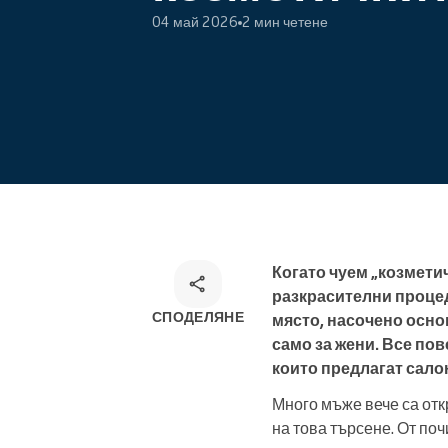
04 май 2026
2 мин четене
Онлайн резервации
Омниканален инструмент за
резервации
Когато чуем „козметич
разкрасителни процед
СПОДЕЛЯНЕ
място, насочено осно
само за жени. Все по
които предлагат сало
Много мъже вече са от
на това търсене. От по