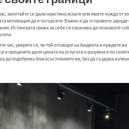
ас, запитайте се дали наистина искате или имате нужда от ко
а мотивация да я потърсите. Важно е да го правите заради с
ания. Истинската грижа за себе си означава да познавате со
итети.
те час, уверете се, че той отговаря на бюджета и нуждите ви
и и преценете дали цената на услугата е разумна и по силит
бва да подобрява благосъстоянието ви, без да създава изли