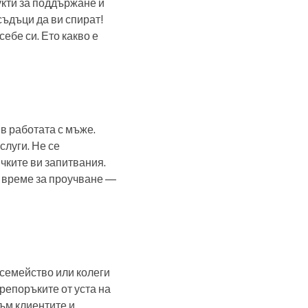
укти за поддържане и
съдъци да ви спират!
себе си. Ето какво е
в работата с мъже.
слуги. Не се
чките ви запитвания.
е време за проучване —
 семейство или колеги
репоръките от уста на
към клиентите и