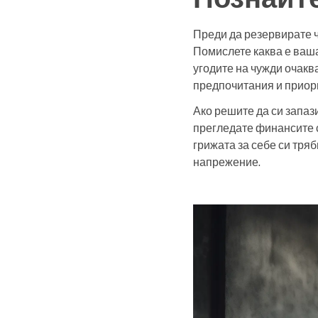
Преди да резервирате ч
Помислете каква е вашат
угодите на чужди очакв
предпочитания и приор
Ако решите да си запази
прегледате финансите с
грижата за себе си тря
напрежение.