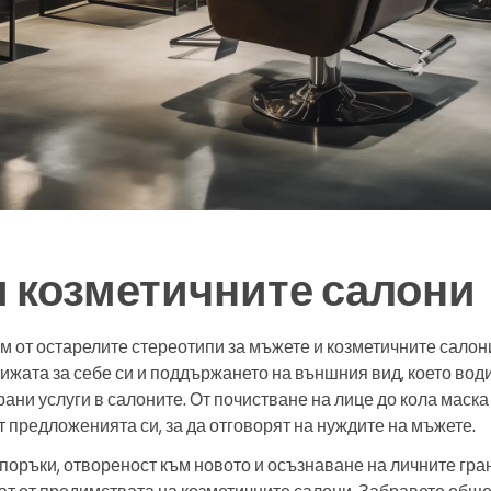
 козметичните салони
м от остарелите стереотипи за мъжете и козметичните салон
рижата за себе си и поддържането на външния вид, което во
ани услуги в салоните. От почистване на лице до кола маска
предложенията си, за да отговорят на нуждите на мъжете.
поръки, отвореност към новото и осъзнаване на личните гра
ат от предимствата на козметичните салони. Забравете общ