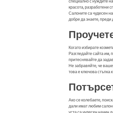
специално с нуждите на
красота, разработени с
Салоните са чудесен нач
добре да знаете, преди 
Проучет
Когато избирате козмет
Разгледайте сайта им, 
притеснявайте да задав
Не забравяйте, че ваше
това е ключова стъпка 
Потърсе
Ако се колебаете, поис
дали имат любим салон 
уста са чудесен начин д