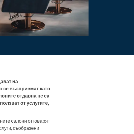
Прочетете повече
дават на
о се възприемат като
лоните отдавна не са
ползват от услугите,
чните салони отговарят
услуги, съобразени