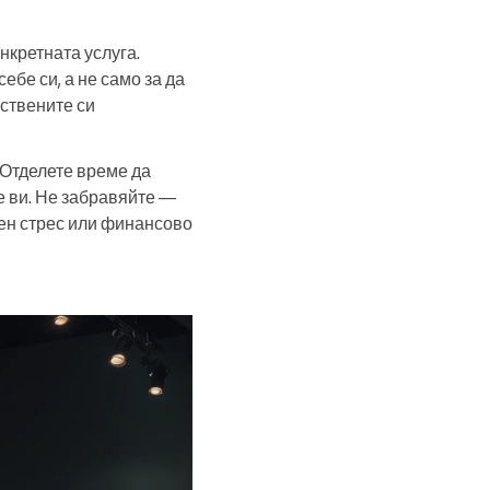
нкретната услуга.
ебе си, а не само за да
бствените си
. Отделете време да
е ви. Не забравяйте —
шен стрес или финансово