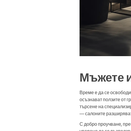
Мъжете и
Време е да се освободи
осъзнават ползите от г
търсене на специализир
— салоните разширяват 
С добро проучване, пре
уверено да се възползв