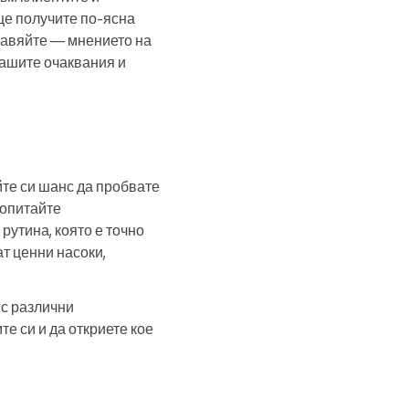
 ще получите по-ясна
равяйте — мнението на
вашите очаквания и
йте си шанс да пробвате
Попитайте
рутина, която е точно
ат ценни насоки,
 с различни
е си и да откриете кое