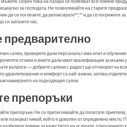
 мъжете. Освен това на пазара се появяват все повече прод
пециално за господата. Не позволявайте на старите предраз
ин да се поглезите, да релаксирате**,** и да се погрижите за 
да си запазите час.
е предварително
ичен салон, проверете дали персоналът има опит и обучение 
прочетете отзиви и вижте дали имат квалификации за мъжки у
ате въпроси — добрите салони с радост ще отговорят на вси
то удовлетворение и комфорт са най-важни, затова отделет
към намирането на подходящия салон.
те препоръки
кайте препоръки. Не се притеснявайте да попитате приятели,
или познават някой, който е доволен от определено място. П
а разберете повече за качеството на услугите, отношението 