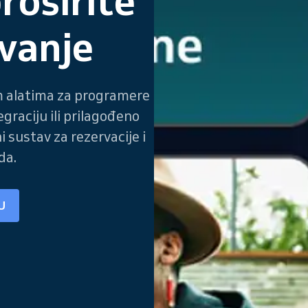
roširite
ovanje
m alatima za programere
egraciju ili prilagođeno
i sustav za rezervacije i
da.
U