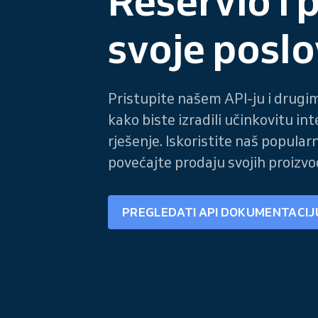
Reservio i p
svoje posl
Pristupite našem API-ju i drugi
kako biste izradili učinkovitu int
rješenje. Iskoristite naš popularn
povećajte prodaju svojih proizvo
PREGLEDATI API DOKUMENTACIJ