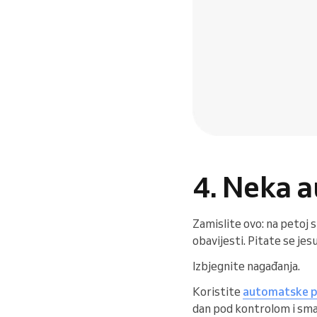
4. Neka a
Zamislite ovo: na petoj 
obavijesti. Pitate se jesu 
Izbjegnite nagađanja.
Koristite
automatske p
dan pod kontrolom i sma