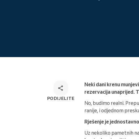
Online rezervacija
Omnichannel rješenje za
rezervacije
Neki dani krenu munjevi
rezervacija unaprijed. T
PODIJELITE
No, budimo realni. Prepu
ranije, i odjednom preska
Rješenje je jednostavn
Uz nekoliko pametnih na