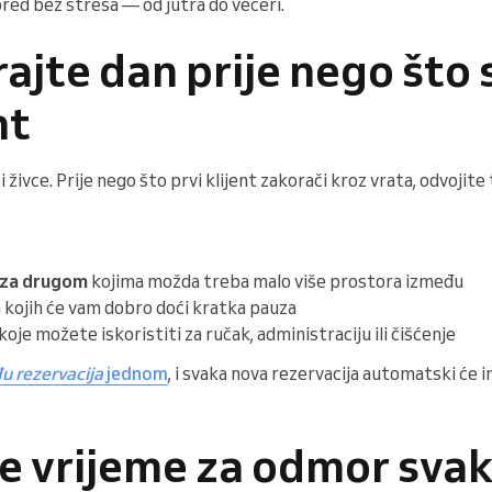
ored bez stresa — od jutra do večeri.
irajte dan prije nego što
nt
i živce. Prije nego što prvi klijent zakorači kroz vrata, odvojit
 za drugom
kojima možda treba malo više prostora između
kojih će vam dobro doći kratka pauza
koje možete iskoristiti za ručak, administraciju ili čišćenje
u rezervacija
jednom
, i svaka nova rezervacija automatski će
e vrijeme za odmor svak