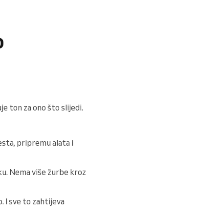
o
 ton za ono što slijedi.
sta, pripremu alata i
uku. Nema više žurbe kroz
. I sve to zahtijeva