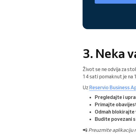
3. Neka v
Život se ne odvija za st
14 sati pomaknut je na 
Uz
Reservio Business A
Pregledajte i upr
Primajte obavijes
Odmah blokirajte 
Budite povezani 
📲
Preuzmite aplikaciju