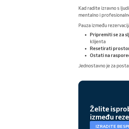
Kad radite izravno s ljud
mentalno i profesionaln
Pauza između rezervaci
Pripremiti se za 
klijenta
Resetirati prostor 
Ostati na raspore
Jednostavno je za postavi
Želite ispr
između reze
IZRADITE BES