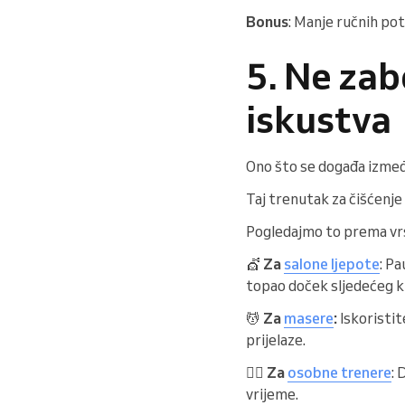
Bonus
: Manje ručnih pot
5. Ne zab
iskustva
Ono što se događa između
Taj trenutak za čišćenje
Pogledajmo to prema vrs
💇
Za
salone ljepote
: P
topao doček sljedećeg kl
💆
Za
masere
:
Iskoristit
prijelaze.
🏋️‍♂️
Za
osobne trenere
: 
vrijeme.