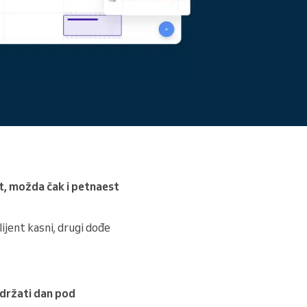
Pročitajte više
t, možda čak i petnaest
ijent kasni, drugi dođe
držati dan pod