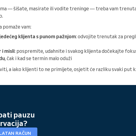
ima — šišate, masirate ili vodite treninge — treba vam trenutak 
o.
ja pomaže vam:
sljedećeg klijenta s punom pažnjom
: odvojite trenutak za pregl
i misli
: pospremite, udahnite i svakog klijenta dočekajte foku
du
, čak i kad se termin malo oduži
ti, a iako klijenti to ne primijete, osjetit će razliku svaki put 
obati pauzu
rvacija?
PLATAN RAČUN