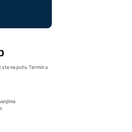
p
k ste na putu. Termin u
ivanjima
n