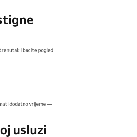
 stigne
e trenutak i bacite pogled
 imati dodatno vrijeme —
oj usluzi