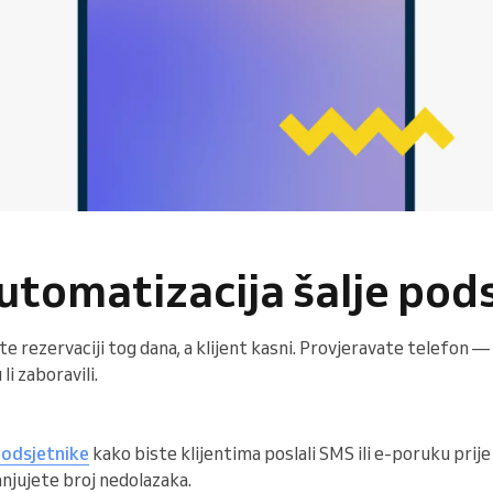
utomatizacija šalje pod
ste rezervaciji tog dana, a klijent kasni. Provjeravate telefon
li zaboravili.
odsjetnike
kako biste klijentima poslali SMS ili e-poruku prij
njujete broj nedolazaka.