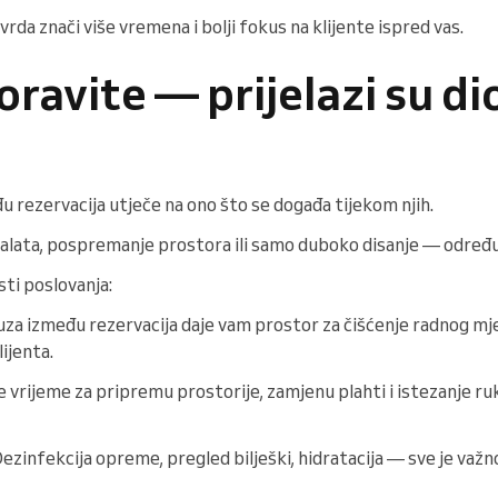
vrda znači više vremena i bolji fokus na klijente ispred vas.
oravite — prijelazi su di
 rezervacija utječe na ono što se događa tijekom njih.
 alata, pospremanje prostora ili samo duboko disanje — određuje
ti poslovanja:
auza između rezervacija daje vam prostor za čišćenje radnog mje
ijenta.
e vrijeme za pripremu prostorije, zamjenu plahti i istezanje r
Dezinfekcija opreme, pregled bilješki, hidratacija — sve je važno