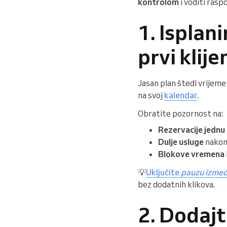
kontrolom
i voditi rasp
1. Isplan
prvi klije
Jasan plan štedi vrijeme 
na svoj
kalendar
.
Obratite pozornost na:
Rezervacije jednu
Dulje usluge
nakon 
Blokove vremena
💡
Uključite
pauzu izmeđ
bez dodatnih klikova.
2. Dodajt