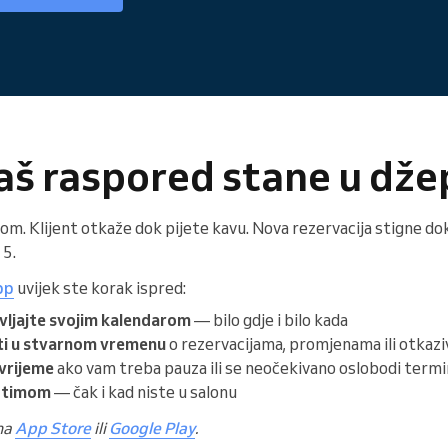
aš raspored stane u dže
olom. Klijent otkaže dok pijete kavu. Nova rezervacija stigne do
15.
pp
uvijek ste korak ispred:
avljajte svojim kalendarom
— bilo gdje i bilo kada
ti u stvarnom vremenu
o rezervacijama, promjenama ili otkaz
vrijeme
ako vam treba pauza ili se neočekivano oslobodi termi
s timom
— čak i kad niste u salonu
 na
App Store
ili
Google Play
.