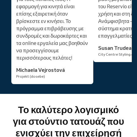
εφαρμογή για κινητά είναι
του Reservio είν
επίσης εξαιρετική όταν
χρήση και στη δι
βρίσκεστε εν κινήσει. Το
Ανάμφισβητα — 
πρόγραμμα επιβράβευσης με
σύστημα κρατήσ
συνδρομές και δωροκάρτες και
επαγγελματίες κ
τα online εργαλεία μας βοηθούν
Susan Trudeau
να προσεγγίσουμε
City Centre Styling & 
περισσότερους πελάτες!
Michaela Vejrostová
Projekt (dosebe)
Το καλύτερο λογισμικό
για στούντιο τατουάζ που
ενισχύει την επιχείρησή