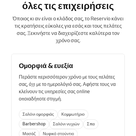
όλες τις επιχειρήσεις
Όποιος κι αν είναι ο κλάδος σας, το Reservio κάνει
τις κρατήσεις εύκολες για εσάς και τους πελάτες
σας. Ξεκινήστε να διαχειρίζεστε καλύτερα τον
χρόνο σας.
Ομορφιά & ευεξία
Περάστε περισσότερον χρόνο με τους πελάτες
σας, όχι με το ημερολόγιό σας. Αφήστε τους να
κλείνουν τις υπηρεσίες σας online
οποιαδήποτε στιγμή.
Σαλόνι ομορφιάς
Κομμωτήριο
Barbershop
Σαλόνι νυχιών
Σπα
Μασάζ
Νυφικό στούντιο