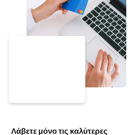
ΤΏΡΑ
Λάβετε μόνο τις καλύτερες