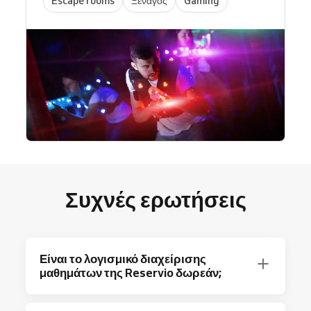
Escape rooms
Ξενάγος
Gaming
Συχνές ερωτήσεις
Είναι το λογισμικό διαχείρισης
μαθημάτων της Reservio δωρεάν;
Απολύτως! Το Reservio προσφέρει πλάνο Free