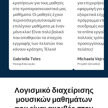
κρατήσεων για τους μαθητές
για επιχειρήσεις 
στα προπαρασκευαστικά μας
εφαρμογή για κιν
μαθήματα. Οι μαθητές έχουν
εξαιρετικά εύχρη
περισσότερη αυτονομία να
πρόγραμμα επιβ
επιλέγουν μαθήματα με έναν
συνδρομές και δ
μόνο κλικ! Είναι πολύ βολικό
τα online εργαλε
που αποθηκεύει τα στοιχεία
πολλούς τρόπους
εγγραφής των πελατών που
προσεγγίσουμε 
κάνουν κράτηση. Τέλειο!
πελάτες!
Gabriella Teles
Michaela Vejros
Hexag Educação
Projekt (dosebe)
Λογισμικό διαχείρισης
μουσικών μαθημάτων