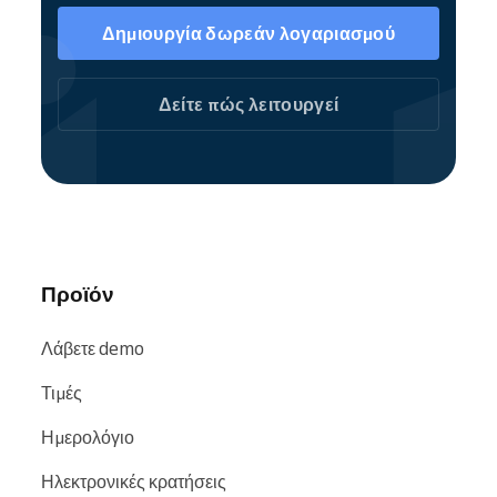
Κουμπιά κρατήσεων (widgets)
είναι ένας
ακόμη τρόπος να αυξήσετε την προσέγγιση
Δημιουργία δωρεάν λογαριασμού
μαθητών και ενσωματώνονται απευθείας στην
υπάρχουσα ιστοσελίδα και τα social media σας
Δείτε πώς λειτουργεί
για γρήγορες και εύκολες αυτο-κρατήσεις.
Κατευθύνετε τους χρήστες στη Σελίδα
κρατήσεων ή προγραμματίστε μεμονωμένες
υπηρεσίες επιτόπου.
Ως μέλος της κοινότητας Reservio, οι υπηρεσίες
διδασκαλίας μουσικής σας βρίσκονται εύκολα
σε μηχανές αναζήτησης και ιστοσελίδες όπως
Προϊόν
Google
,
Bing
και
Facebook
.
Λάβετε demo
Τιμές
Ημερολόγιο
Ηλεκτρονικές κρατήσεις