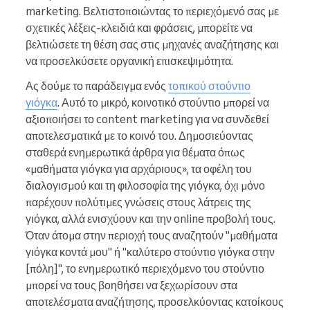
marketing. Βελτιστοποιώντας το περιεχόμενό σας με
σχετικές λέξεις-κλειδιά και φράσεις, μπορείτε να
βελτιώσετε τη θέση σας στις μηχανές αναζήτησης και
να προσελκύσετε οργανική επισκεψιμότητα.
Ας δούμε το παράδειγμα ενός
τοπικού στούντιο
γιόγκα
. Αυτό το μικρό, κοινοτικό στούντιο μπορεί να
αξιοποιήσει το content marketing για να συνδεθεί
αποτελεσματικά με το κοινό του. Δημοσιεύοντας
σταθερά ενημερωτικά άρθρα για θέματα όπως
«μαθήματα γιόγκα για αρχάριους», τα οφέλη του
διαλογισμού και τη φιλοσοφία της γιόγκα, όχι μόνο
παρέχουν πολύτιμες γνώσεις στους λάτρεις της
γιόγκα, αλλά ενισχύουν και την online προβολή τους.
Όταν άτομα στην περιοχή τους αναζητούν "μαθήματα
γιόγκα κοντά μου" ή "καλύτερο στούντιο γιόγκα στην
[πόλη]", το ενημερωτικό περιεχόμενο του στούντιο
μπορεί να τους βοηθήσει να ξεχωρίσουν στα
αποτελέσματα αναζήτησης, προσελκύοντας κατοίκους