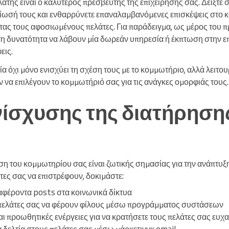
της είναι ο καλύτερος πρεσβευτής της επιχείρησής σας. Δείξτε 
οσίωσή τους και ενθαρρύνετε επαναλαμβανόμενες επισκέψεις στο 
τας τους αφοσιωμένους πελάτες. Για παράδειγμα, ως μέρος του 
ν τη δυνατότητα να λάβουν μία δωρεάν υπηρεσία ή έκπτωση στην 
εις.
ία όχι μόνο ενισχύει τη σχέση τους με το κομμωτήριο, αλλά λειτου
ν να επιλέγουν το κομμωτήριό σας για τις ανάγκες ομορφιάς τους.
νίσχυσης της διατήρηση
 του κομμωτηρίου σας είναι ζωτικής σημασίας για την ανάπτυξη 
τες σας να επιστρέφουν, δοκιμάστε:
αφέροντα posts στα κοινωνικά δίκτυα
πελάτες σας να φέρουν φίλους μέσω προγράμματος συστάσεων
ι προωθητικές ενέργειες για να κρατήσετε τους πελάτες σας ευχ
ά δελτία στους πελάτες σας μέσω μάρκετινγκ email