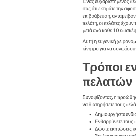
Ένας ευχαριστημένος πελά
σας ότι εκτιμάτε την αφ
επιβράβευση, ανταμείβον
πελάτη, οι πελάτες έχου
μετά από κάθε 10 επισκέψ
Αυτή η ευγενική χειρονομ
κίνητρο για να συνεχίσου
Τρόποι ε
πελατών
Συνοψίζοντας, η προώθηση
να διατηρήσετε τους πελά
Δημιουργήστε ενδι
Ενθαρρύνετε τους 
Δώστε εκπτώσεις κα
Στείλτε ενημερωτικ