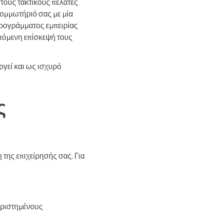
στους τακτικούς πελάτες
κομμωτήριό σας με μία
προγράμματος εμπειρίας
επόμενη επίσκεψή τους
ργεί και ως ισχυρό
ς
της επιχείρησής σας. Για
αριστημένους