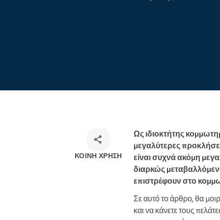
Ηλεκτρονικές κρατήσεις
Omnichannel λύση κρατήσεων
Ως ιδιοκτήτης κομμωτηρ
μεγαλύτερες προκλήσει
ΚΟΙΝΉ ΧΡΉΣΗ
είναι συχνά ακόμη μεγ
διαρκώς μεταβαλλόμενος
επιστρέφουν στο κομμω
Σε αυτό το άρθρο, θα μο
και να κάνετε τους πελάτ