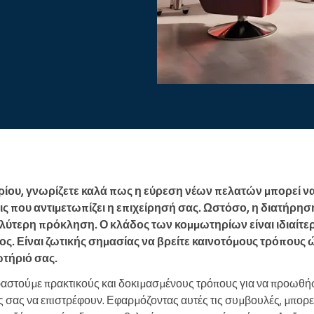
Enterprise
Διαχειρίζεστε έναν μεγάλο
οργανισμό
ίου, γνωρίζετε καλά πως η εύρεση νέων πελατών μπορεί να ε
ς που αντιμετωπίζει η επιχείρησή σας. Ωστόσο, η διατήρη
αλύτερη πρόκληση. Ο κλάδος των κομμωτηρίων είναι ιδιαίτε
. Είναι ζωτικής σημασίας να βρείτε καινοτόμους τρόπους ώ
τήριό σας.
ιραστούμε πρακτικούς και δοκιμασμένους τρόπους για να προωθή
ες σας να επιστρέφουν. Εφαρμόζοντας αυτές τις συμβουλές, μπορε