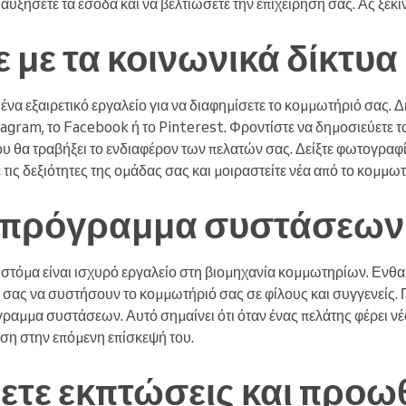
αυξήσετε τα έσοδα και να βελτιώσετε την επιχείρησή σας. Ας ξεκ
 με τα κοινωνικά δίκτυα
ι ένα εξαιρετικό εργαλείο για να διαφημίσετε το κομμωτήριό σας.
gram, το Facebook ή το Pinterest. Φροντίστε να δημοσιεύετε τα
υ θα τραβήξει το ενδιαφέρον των πελατών σας. Δείξτε φωτογραφίε
 τις δεξιότητες της ομάδας σας και μοιραστείτε νέα από το κομμω
ε πρόγραμμα συστάσεων
στόμα είναι ισχυρό εργαλείο στη βιομηχανία κομμωτηρίων. Ενθα
σας να συστήσουν το κομμωτήριό σας σε φίλους και συγγενείς. Γι
γραμμα συστάσεων. Αυτό σημαίνει ότι όταν ένας πελάτης φέρει ν
ωση στην επόμενη επίσκεψή του.
τε εκπτώσεις και προω