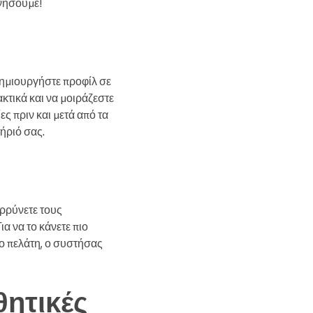
ινήσουμε!
 Δημιουργήστε προφίλ σε
κτικά και να μοιράζεστε
ς πριν και μετά από τα
τήριό σας.
ρρύνετε τους
α να το κάνετε πιο
έο πελάτη, ο συστήσας
θητικές