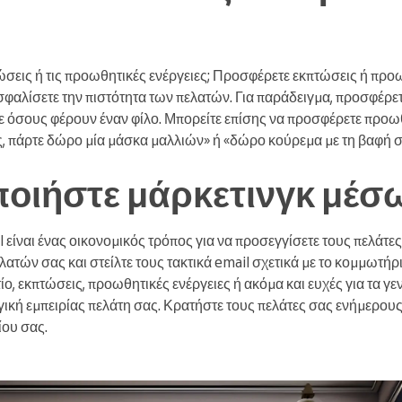
ώσεις ή τις προωθητικές ενέργειες; Προσφέρετε εκπτώσεις ή προω
ασφαλίσετε την πιστότητα των πελατών. Για παράδειγμα, προσφέρ
 όσους φέρουν έναν φίλο. Μπορείτε επίσης να προσφέρετε προω
, πάρτε δώρο μία μάσκα μαλλιών» ή «δώρο κούρεμα με τη βαφή σ
οιήστε μάρκετινγκ μέσω
 είναι ένας οικονομικός τρόπος για να προσεγγίσετε τους πελάτες 
ατών σας και στείλτε τους τακτικά email σχετικά με το κομμωτήρι
ίο, εκπτώσεις, προωθητικές ενέργειες ή ακόμα και ευχές για τα γ
ική εμπειρίας πελάτη σας. Κρατήστε τους πελάτες σας ενήμερους γ
ου σας.