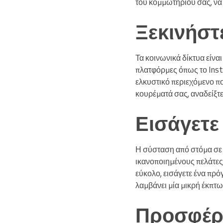
του κομμωτηρίου σας, να 
Ξεκινήστε
Τα κοινωνικά δίκτυα είνα
πλατφόρμες όπως το Insta
ελκυστικό περιεχόμενο πο
κουρέματά σας, αναδείξτε
Εισάγετ
Η σύσταση από στόμα σε 
ικανοποιημένους πελάτες 
εύκολο, εισάγετε ένα πρό
λαμβάνει μία μικρή έκπτ
Προσφέρε