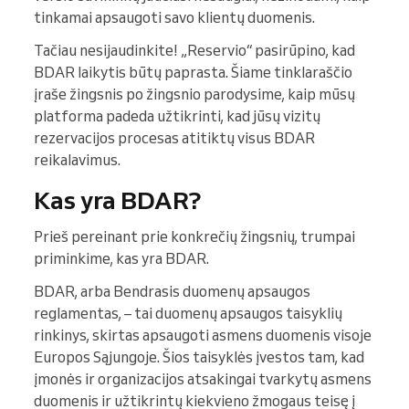
tinkamai apsaugoti savo klientų duomenis.
Tačiau nesijaudinkite! „Reservio“ pasirūpino, kad
BDAR laikytis būtų paprasta. Šiame tinklaraščio
įraše žingsnis po žingsnio parodysime, kaip mūsų
platforma padeda užtikrinti, kad jūsų vizitų
rezervacijos procesas atitiktų visus BDAR
reikalavimus.
Kas yra BDAR?
Prieš pereinant prie konkrečių žingsnių, trumpai
priminkime, kas yra BDAR.
BDAR, arba Bendrasis duomenų apsaugos
reglamentas, – tai duomenų apsaugos taisyklių
rinkinys, skirtas apsaugoti asmens duomenis visoje
Europos Sąjungoje. Šios taisyklės įvestos tam, kad
įmonės ir organizacijos atsakingai tvarkytų asmens
duomenis ir užtikrintų kiekvieno žmogaus teisę į