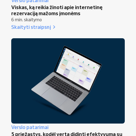
Verslo patarimai
Viskas, ką reikia žinoti apie internetinę
rezervaciją mažoms įmonėms
6 min. skaitymo
Skaityti straipsnį
Verslo patarimai
5 priežastys, kodėl verta didinti efektyvumą su