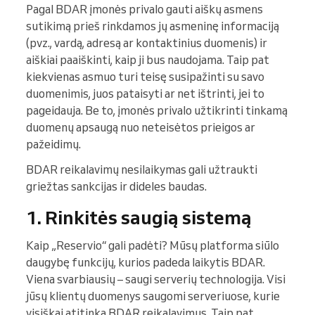
Pagal BDAR įmonės privalo gauti aiškų asmens
sutikimą prieš rinkdamos jų asmeninę informaciją
(pvz., vardą, adresą ar kontaktinius duomenis) ir
aiškiai paaiškinti, kaip ji bus naudojama. Taip pat
kiekvienas asmuo turi teisę susipažinti su savo
duomenimis, juos pataisyti ar net ištrinti, jei to
pageidauja. Be to, įmonės privalo užtikrinti tinkamą
duomenų apsaugą nuo neteisėtos prieigos ar
pažeidimų.
BDAR reikalavimų nesilaikymas gali užtraukti
griežtas sankcijas ir dideles baudas.
1. Rinkitės saugią sistemą
Kaip „Reservio“ gali padėti? Mūsų platforma siūlo
daugybę funkcijų, kurios padeda laikytis BDAR.
Viena svarbiausių – saugi serverių technologija. Visi
jūsų klientų duomenys saugomi serveriuose, kurie
visiškai atitinka BDAR reikalavimus. Taip pat