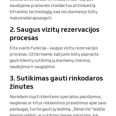
naudojame pramonės standartus atitinkančią
šifravimo technologiją, kad visi duomenys būtų
maksimaliai apsaugoti.
2. Saugus vizitų rezervacijos
procesas
Kita svarbi funkcija – saugus vizitų rezervacijos
procesas. Užtikriname, kad jums būtų paprasta
gauti klientų sutikimą jų duomenų rinkimui,
naudojimui ir saugojimui.
3. Sutikimas gauti rinkodaros
žinutes
Norėdami siųsti klientams specialius pasiūlymus,
naujienas ar kitus reklaminius pranešimus apie savo
paslaugas, turite gauti jų leidimą. „Reservio“ leidžia
lengvai valdyti, ar sutikimo langas pasirodys, kai