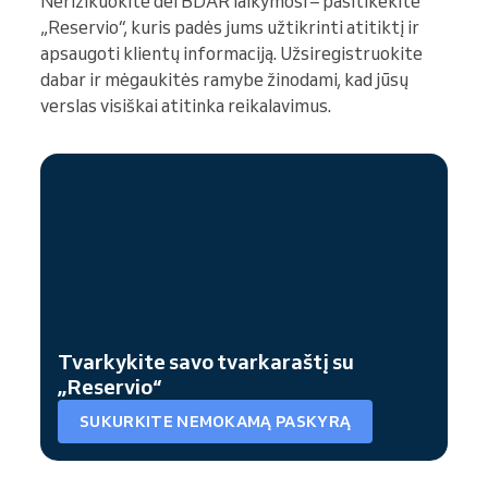
Nerizikuokite dėl BDAR laikymosi – pasitikėkite
„Reservio“, kuris padės jums užtikrinti atitiktį ir
apsaugoti klientų informaciją. Užsiregistruokite
dabar ir mėgaukitės ramybe žinodami, kad jūsų
verslas visiškai atitinka reikalavimus.
Tvarkykite savo tvarkaraštį su
„Reservio“
SUKURKITE NEMOKAMĄ PASKYRĄ