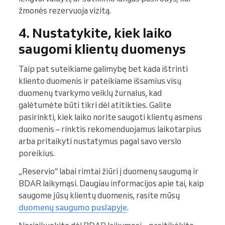
žmonės rezervuoja vizitą.
4. Nustatykite, kiek laiko
saugomi klientų duomenys
Taip pat suteikiame galimybę bet kada ištrinti
kliento duomenis ir pateikiame išsamius visų
duomenų tvarkymo veiklų žurnalus, kad
galėtumėte būti tikri dėl atitikties. Galite
pasirinkti, kiek laiko norite saugoti klientų asmens
duomenis – rinktis rekomenduojamus laikotarpius
arba pritaikyti nustatymus pagal savo verslo
poreikius.
„Reservio“ labai rimtai žiūri į duomenų saugumą ir
BDAR laikymąsi. Daugiau informacijos apie tai, kaip
saugome jūsų klientų duomenis, rasite mūsų
duomenų saugumo puslapyje
.