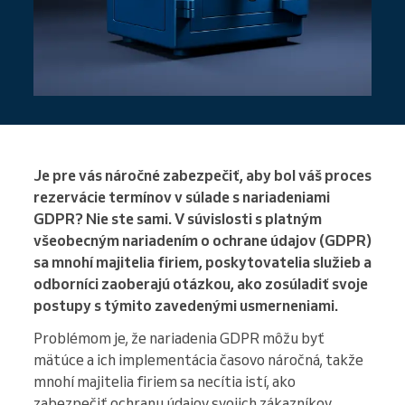
Je pre vás náročné zabezpečiť, aby bol váš proces
rezervácie termínov v súlade s nariadeniami
GDPR? Nie ste sami. V súvislosti s platným
všeobecným nariadením o ochrane údajov (GDPR)
sa mnohí majitelia firiem, poskytovatelia služieb a
odborníci zaoberajú otázkou, ako zosúladiť svoje
postupy s týmito zavedenými usmerneniami.
Problémom je, že nariadenia GDPR môžu byť
mätúce a ich implementácia časovo náročná, takže
mnohí majitelia firiem sa necítia istí, ako
zabezpečiť ochranu údajov svojich zákazníkov.