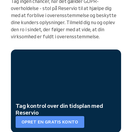
Tag ingen chancer, når det gælder GDPR-
overholdelse - stol på Reservio til at hjælpe dig
med at forblive i overensstemmelse og beskytte
dine kunders oplysninger. Tilmeld dig nu og oplev
den ro i sindet, der følger med at vide, at din
virksomhed er fuldt i overensstemmelse.
Tag kontrol over din tidsplan med
Reservio
OPRET EN GRATIS KONTO