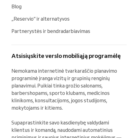
Blog
„Reservio“ ir alternatyvos
Partnerystės ir bendradarbiavimas
Atsisiųskite verslo mobiliąją programėlę
Nemokama internetinė tvarkaraščio planavimo 
programinė įranga vizitų ir grupinių renginių 
planavimui. Puikiai tinka grožio salonams, 
barbershopams, sporto klubams, medicinos 
klinikoms, konsultacijoms, jogos studijoms, 
mokytojams ir kitiems.

Supaprastinkite savo kasdienybę valdydami 
klientus ir komandą, naudodami automatinius 
priminimus ir saugius internetinius mokėjimus — 