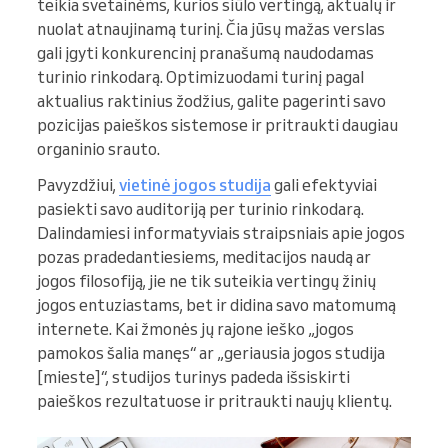
teikia svetainėms, kurios siūlo vertingą, aktualų ir
nuolat atnaujinamą turinį. Čia jūsų mažas verslas
gali įgyti konkurencinį pranašumą naudodamas
turinio rinkodarą. Optimizuodami turinį pagal
aktualius raktinius žodžius, galite pagerinti savo
pozicijas paieškos sistemose ir pritraukti daugiau
organinio srauto.
Pavyzdžiui,
vietinė jogos studija
gali efektyviai
pasiekti savo auditoriją per turinio rinkodarą.
Dalindamiesi informatyviais straipsniais apie jogos
pozas pradedantiesiems, meditacijos naudą ar
jogos filosofiją, jie ne tik suteikia vertingų žinių
jogos entuziastams, bet ir didina savo matomumą
internete. Kai žmonės jų rajone ieško „jogos
pamokos šalia manęs“ ar „geriausia jogos studija
[mieste]“, studijos turinys padeda išsiskirti
paieškos rezultatuose ir pritraukti naujų klientų.