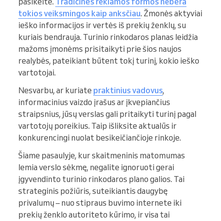
pasikeitė.
Tradicinės reklamos formos nebėra
tokios veiksmingos kaip anksčiau
. Žmonės aktyviai
ieško informacijos ir vertės iš prekių ženklų, su
kuriais bendrauja. Turinio rinkodaros planas leidžia
mažoms įmonėms prisitaikyti prie šios naujos
realybės, pateikiant būtent tokį turinį, kokio ieško
vartotojai.
Nesvarbu, ar kuriate
praktinius vadovus
,
informacinius vaizdo įrašus ar įkvepiančius
straipsnius, jūsų verslas gali pritaikyti turinį pagal
vartotojų poreikius. Taip išliksite aktualūs ir
konkurencingi nuolat besikeičiančioje rinkoje.
Šiame pasaulyje, kur skaitmeninis matomumas
lemia verslo sėkmę, negalite ignoruoti gerai
įgyvendinto turinio rinkodaros plano galios. Tai
strateginis požiūris, suteikiantis daugybę
privalumų – nuo stipraus buvimo internete iki
prekių ženklo autoriteto kūrimo, ir visa tai