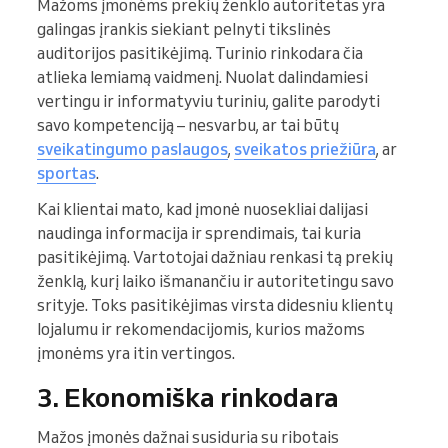
Mažoms įmonėms prekių ženklo autoritetas yra
galingas įrankis siekiant pelnyti tikslinės
auditorijos pasitikėjimą. Turinio rinkodara čia
atlieka lemiamą vaidmenį. Nuolat dalindamiesi
vertingu ir informatyviu turiniu, galite parodyti
savo kompetenciją – nesvarbu, ar tai būtų
sveikatingumo paslaugos
,
sveikatos priežiūra
, ar
sportas
.
Kai klientai mato, kad įmonė nuosekliai dalijasi
naudinga informacija ir sprendimais, tai kuria
pasitikėjimą. Vartotojai dažniau renkasi tą prekių
ženklą, kurį laiko išmanančiu ir autoritetingu savo
srityje. Toks pasitikėjimas virsta didesniu klientų
lojalumu ir rekomendacijomis, kurios mažoms
įmonėms yra itin vertingos.
3. Ekonomiška rinkodara
Mažos įmonės dažnai susiduria su ribotais