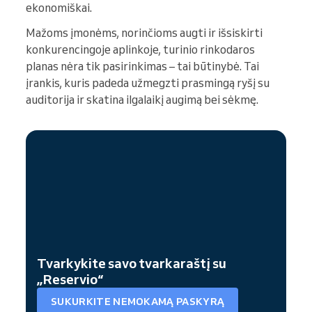
ekonomiškai.
Mažoms įmonėms, norinčioms augti ir išsiskirti
konkurencingoje aplinkoje, turinio rinkodaros
planas nėra tik pasirinkimas – tai būtinybė. Tai
įrankis, kuris padeda užmegzti prasmingą ryšį su
auditorija ir skatina ilgalaikį augimą bei sėkmę.
Tvarkykite savo tvarkaraštį su
„Reservio“
SUKURKITE NEMOKAMĄ PASKYRĄ