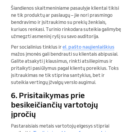
Šiandienos skaitmeniniame pasaulyje klientai tikisi
ne tik produktų ar paslaugų – jie nori prasmingo
bendravimo ir įsitraukimo su prekių ženklais,
kuriuos renkasi. Turinio rinkodara suteikia galimybę
užmegzti asmeninį ryšį su savo auditorija.
Per socialinius tinklus ir
el. pašto naujienlaiškius
mažos įmonės gali bendrauti su klientais abipusiai.
Galite atsakyti į klausimus, rinkti atsiliepimus ir
pritaikyti pasiūlymus pagal klientų poreikius. Toks
įsitraukimas ne tik stiprina santykius, bet ir
suteikia vertingų įžvalgų verslo augimui.
6. Prisitaikymas prie
besikeičiančių vartotojų
įpročių
Pastaraisiais metais vartotojų elgesys stipriai