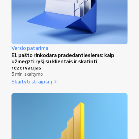
Verslo patarimai
El. pašto rinkodara pradedantiesiems: kaip
užmegzti ryšį su klientais ir skatinti
rezervacijas
5 min. skaitymo
Skaityti straipsnį