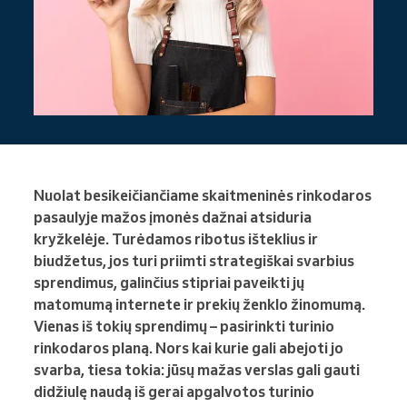
Nuolat besikeičiančiame skaitmeninės rinkodaros
pasaulyje mažos įmonės dažnai atsiduria
kryžkelėje. Turėdamos ribotus išteklius ir
biudžetus, jos turi priimti strategiškai svarbius
sprendimus, galinčius stipriai paveikti jų
matomumą internete ir prekių ženklo žinomumą.
Vienas iš tokių sprendimų – pasirinkti turinio
rinkodaros planą. Nors kai kurie gali abejoti jo
svarba, tiesa tokia: jūsų mažas verslas gali gauti
didžiulę naudą iš gerai apgalvotos turinio