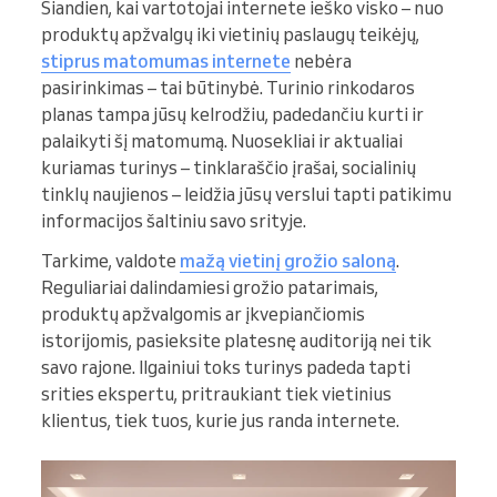
Šiandien, kai vartotojai internete ieško visko – nuo
produktų apžvalgų iki vietinių paslaugų teikėjų,
stiprus matomumas internete
nebėra
pasirinkimas – tai būtinybė. Turinio rinkodaros
planas tampa jūsų kelrodžiu, padedančiu kurti ir
palaikyti šį matomumą. Nuosekliai ir aktualiai
kuriamas turinys – tinklaraščio įrašai, socialinių
tinklų naujienos – leidžia jūsų verslui tapti patikimu
informacijos šaltiniu savo srityje.
Tarkime, valdote
mažą vietinį grožio saloną
.
Reguliariai dalindamiesi grožio patarimais,
produktų apžvalgomis ar įkvepiančiomis
istorijomis, pasieksite platesnę auditoriją nei tik
savo rajone. Ilgainiui toks turinys padeda tapti
srities ekspertu, pritraukiant tiek vietinius
klientus, tiek tuos, kurie jus randa internete.