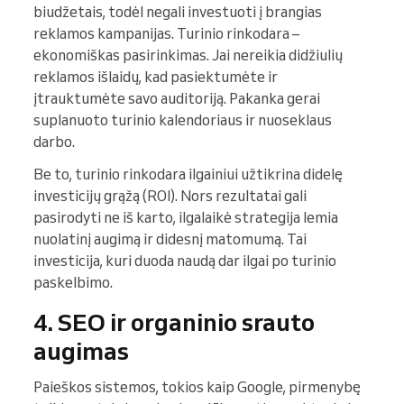
biudžetais, todėl negali investuoti į brangias
reklamos kampanijas. Turinio rinkodara –
ekonomiškas pasirinkimas. Jai nereikia didžiulių
reklamos išlaidų, kad pasiektumėte ir
įtrauktumėte savo auditoriją. Pakanka gerai
suplanuoto turinio kalendoriaus ir nuoseklaus
darbo.
Be to, turinio rinkodara ilgainiui užtikrina didelę
investicijų grąžą (ROI). Nors rezultatai gali
pasirodyti ne iš karto, ilgalaikė strategija lemia
nuolatinį augimą ir didesnį matomumą. Tai
investicija, kuri duoda naudą dar ilgai po turinio
paskelbimo.
4. SEO ir organinio srauto
augimas
Paieškos sistemos, tokios kaip Google, pirmenybę