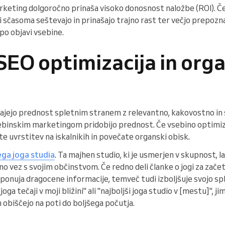
rketing dolgoročno prinaša visoko donosnost naložbe (ROI). Če
ki sčasoma seštevajo in prinašajo trajno rast ter večjo prepozn
 po objavi vsebine.
 SEO optimizacija in org
, dajejo prednost spletnim stranem z relevantno, kakovostno in
sebinskim marketingom pridobijo prednost. Če vsebino optimizi
te uvrstitev na iskalnikih in povečate organski obisk.
ega joga studia
. Ta majhen studio, ki je usmerjen v skupnost, 
vez s svojim občinstvom. Če redno deli članke o jogi za začet
e da ponuja dragocene informacije, temveč tudi izboljšuje svojo 
 "joga tečaji v moji bližini" ali "najboljši joga studio v [mestu]", 
n obiščejo na poti do boljšega počutja.