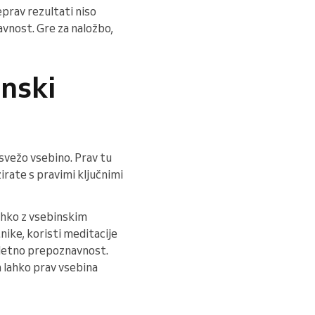
prav rezultati niso
avnost. Gre za naložbo,
anski
 svežo vsebino. Prav tu
rate s pravimi ključnimi
lahko z vsebinskim
nike, koristi meditacije
spletno prepoznavnost.
jim lahko prav vsebina