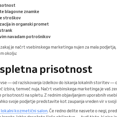
isotnost
ete blagovne znamke
e stroškov
zacija in organski promet
 strank
novim navadam potrošnikov
zakaj je načrt vsebinskega marketinga nujen za mala podjetja, k
m okolju:
 spletna prisotnost
vse — od raziskovanja izdelkov do iskanja lokalnih storitev — o
eč izbira, temveč nuja. Načrt vsebinskega marketinga je vaš ze
 prisotnosti na spletu. Z rednim objavljanjem uporabnih vsebin,
ahko svoje podjetje predstavite kot zaupanja vreden vir v svoji
lokalni kozmetični salon
. Če redno delite nasvete o negi, pred
 lepote, lahko dosežete širše občinstvo — tudi tiste, ki niso 