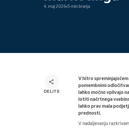
4. maj 2026
5 min branja
Omnichannel rešitev za
rezervacije
V hitro spreminjajočem
pomembnimi odločitvami.
DELITE
lahko močno vplivajo na
lotiti načrtnega vsebin
lahko prav mala podjet
prednosti.
V nadaljevanju razkrivam