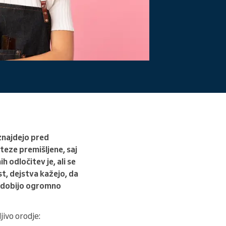
Preberite več
znajdejo pred
teze premišljene, saj
 odločitev je, ali se
t, dejstva kažejo, da
ridobijo ogromno
jivo orodje: