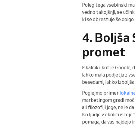
Poleg tega vsebinski ma
vedno takojšnji, se učin
ki se obrestuje še dolgo
4. Boljša
promet
Iskalniki, kot je Google
lahko mala podjetja z v
besedami, lahko izboljša
Poglejmo primer
lokaln
marketingom gradi močno 
ali filozofiji joge, ne l
Ko ljudje v okolici iščejo
pomaga, da vas najdejo i