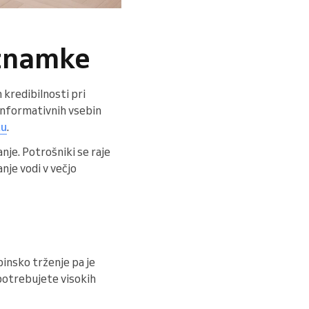
 znamke
 kredibilnosti pri
 informativnih vsebin
tu
.
anje. Potrošniki se raje
nje vodi v večjo
insko trženje pa je
 potrebujete visokih