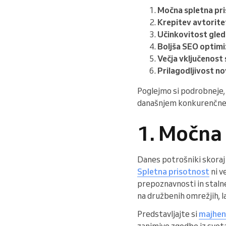
Močna spletna pr
Krepitev avtorit
Učinkovitost gled
Boljša SEO optimi
Večja vključenost
Prilagodljivost 
Poglejmo si podrobneje, 
današnjem konkurenčne
1. Močna
Danes potrošniki skoraj 
Spletna prisotnost
ni v
prepoznavnosti in stalne
na družbenih omrežjih, l
Predstavljajte si
majhen 
zanimive zgodbe iz sveta