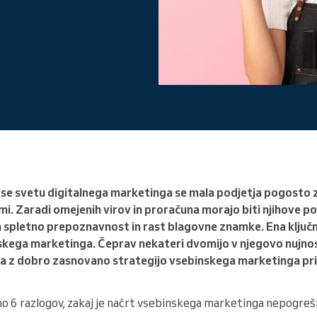
Vodite veliko organizacijo
 se svetu digitalnega marketinga se mala podjetja pogosto 
 Zaradi omejenih virov in proračuna morajo biti njihove po
 spletno prepoznavnost in rast blagovne znamke. Ena ključnih
skega marketinga. Čeprav nekateri dvomijo v njegovo nujnos
ja z dobro zasnovano strategijo vsebinskega marketinga p
o 6 razlogov, zakaj je načrt vsebinskega marketinga nepogrešl