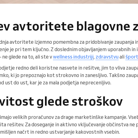
tev avtoritete blagovne
adnja avtoritete izjemno pomembna za pridobivanje zaupanja in
nje je pri tem ključno. Z doslednim objavljanjem uporabnih in
ne glede na to, ali ste v
wellness industriji
,
zdravstvu
ali
špor
djetje redno deli koristne nasvete in rešitve, jim to vliva zaup
mko, ki jo prepoznajo kot strokovno in zanesljivo. Takšno zaupa
d ust do ust, kar je za mala podjetja neprecenljivo.
vitost glede stroškov
imajo velikih proračunov za drage marketinške kampanje. Vseb
ta rešitev. Za doseganje in aktivno vključevanje občinstva ne
mišljen načrt in redno ustvarjanje kakovostnih vsebin.