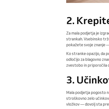
2. Krepi
Za mala podjetja je izgr
strankah. Vsebinsko trže
pokažete svoje znanje — 
Ko stranke opazijo, da po
odločijo za blagovno zna
zvestobo in priporočila o
3. Učinko
Mala podjetja pogosto n
stroškovno zelo učinkovi
vložkov — dovolj sta pre