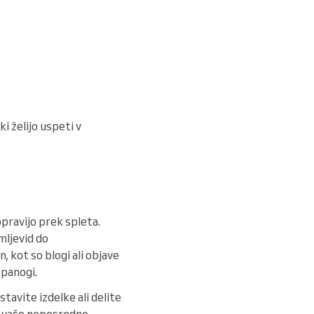
i želijo uspeti v
pravijo prek spleta.
mljevid do
 kot so blogi ali objave
 panogi.
stavite izdelke ali delite
iz vaše neposredne