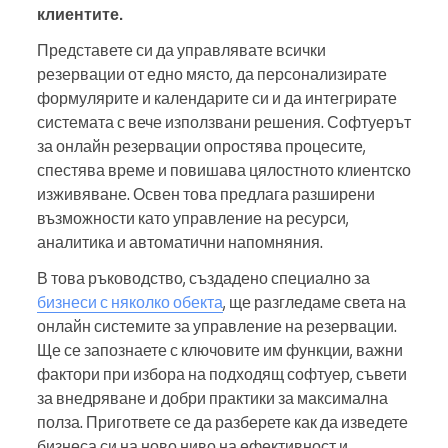
клиентите.
Представете си да управлявате всички
резервации от едно място, да персонализирате
формулярите и календарите си и да интегрирате
системата с вече използвани решения. Софтуерът
за онлайн резервации опростява процесите,
спестява време и повишава цялостното клиентско
изживяване. Освен това предлага разширени
възможности като управление на ресурси,
аналитика и автоматични напомняния.
В това ръководство, създадено специално за
бизнеси с няколко обекта
, ще разгледаме света на
онлайн системите за управление на резервации.
Ще се запознаете с ключовите им функции, важни
фактори при избора на подходящ софтуер, съвети
за внедряване и добри практики за максимална
полза. Пригответе се да разберете как да изведете
бизнеса си на ново ниво на ефективност и