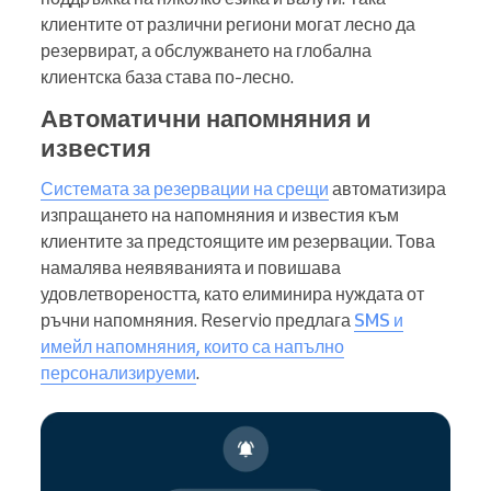
клиентите от различни региони могат лесно да
резервират, а обслужването на глобална
клиентска база става по-лесно.
Автоматични напомняния и
известия
Системата за резервации на срещи
автоматизира
изпращането на напомняния и известия към
клиентите за предстоящите им резервации. Това
намалява неявяванията и повишава
удовлетвореността, като елиминира нуждата от
ръчни напомняния. Reservio предлага
SMS и
имейл напомняния, които са напълно
персонализируеми
.