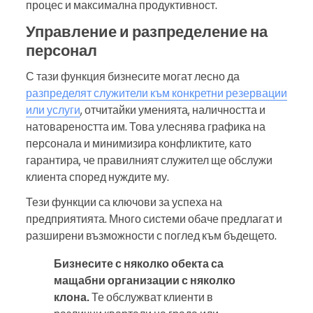
процес и максимална продуктивност.
Управление и разпределение на
персонал
С тази функция бизнесите могат лесно да
разпределят служители към конкретни резервации
или услуги
, отчитайки уменията, наличността и
натовареността им. Това улеснява графика на
персонала и минимизира конфликтите, като
гарантира, че правилният служител ще обслужи
клиента според нуждите му.
Тези функции са ключови за успеха на
предприятията. Много системи обаче предлагат и
разширени възможности с поглед към бъдещето.
Бизнесите с няколко обекта са
мащабни организации с няколко
клона.
Те обслужват клиенти в