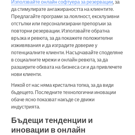
Използвайте онлайн софтуера за резервации
, за
да стимулирате ангажираността на клиентите.
Предлагайте програми за лоялност, ексклузивни
отстъпки или персонализирани препоръки за
повторни резервации. Използвайте обратна
връзка и ревюта, за да покажете положителни
изживявания и да изградите доверие у
потенциалните клиенти. Насърчавайте споделяне
в социалните мрежи и онлайн ревюта, за да
разширите обхвата на бизнеса си и да привлечете
нови клиенти.
Никой от нас няма кристална топка, за да види
бъдещето. Последните технологични иновации
обаче ясно показват накъде се движи
индустрията.
Бъдещи тенденции и
иновации в онлайн