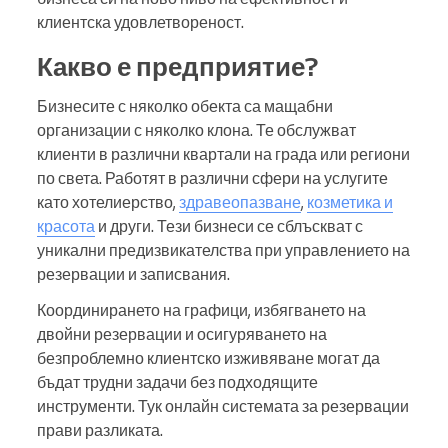
клиентска удовлетвореност.
Какво е предприятие?
Бизнесите с няколко обекта са мащабни
организации с няколко клона. Те обслужват
клиенти в различни квартали на града или региони
по света. Работят в различни сфери на услугите
като хотелиерство,
здравеопазване
,
козметика и
красота
и други. Тези бизнеси се сблъскват с
уникални предизвикателства при управлението на
резервации и записвания.
Координирането на графици, избягването на
двойни резервации и осигуряването на
безпроблемно клиентско изживяване могат да
бъдат трудни задачи без подходящите
инструменти. Тук онлайн системата за резервации
прави разликата.