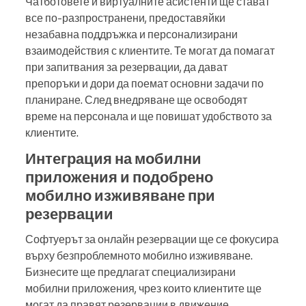
Чатботовете и виртуалните асистенти ще стават
все по-разпространени, предоставяйки
незабавна поддръжка и персонализирани
взаимодействия с клиентите. Те могат да помагат
при запитвания за резервации, да дават
препоръки и дори да поемат основни задачи по
планиране. След внедряване ще освободят
време на персонала и ще повишат удобството за
клиентите.
Интеграция на мобилни
приложения и подобрено
мобилно изживяване при
резервации
Софтуерът за онлайн резервации ще се фокусира
върху безпроблемното мобилно изживяване.
Бизнесите ще предлагат специализирани
мобилни приложения, чрез които клиентите ще
могат да правят резервации в движение.