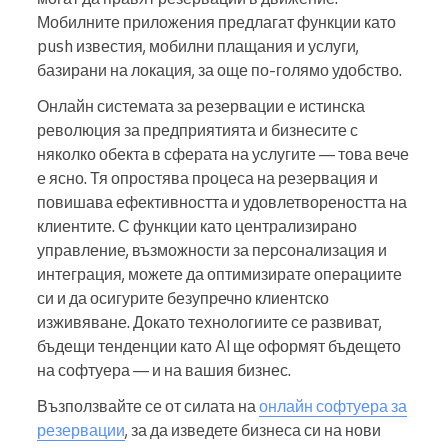
Мобилните приложения предлагат функции като
push известия, мобилни плащания и услуги,
базирани на локация, за още по-голямо удобство.
Онлайн системата за резервации е истинска
революция за предприятията и бизнесите с
няколко обекта в сферата на услугите — това вече
е ясно. Тя опростява процеса на резервация и
повишава ефективността и удовлетвореността на
клиентите. С функции като централизирано
управление, възможности за персонализация и
интеграция, можете да оптимизирате операциите
си и да осигурите безупречно клиентско
изживяване. Докато технологиите се развиват,
бъдещи тенденции като AI ще оформят бъдещето
на софтуера — и на вашия бизнес.
Възползвайте се от силата на
онлайн софтуера за
резервации
, за да изведете бизнеса си на нови