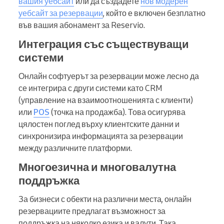
вашия уебсайт
или да създадете
нов модерен
уебсайт за резервации
, който е включен безплатно
във вашия абонамент за Reservio.
Интеграция със съществуващи
системи
Онлайн софтуерът за резервации може лесно да
се интегрира с други системи като CRM
(управление на взаимоотношенията с клиенти)
или
POS
(точка на продажба). Това осигурява
цялостен поглед върху клиентските данни и
синхронизира информацията за резервации
между различните платформи.
Многоезична и многовалутна
поддръжка
За бизнеси с обекти на различни места, онлайн
резервациите предлагат възможност за
поддръжка на няколко езика и валути. Така