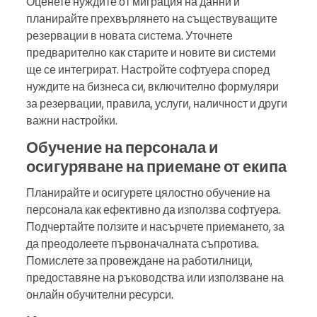
Оценете нуждите от миграция на данни и
планирайте прехвърлянето на съществуващите
резервации в новата система. Уточнете
предварително как старите и новите ви системи
ще се интегрират. Настройте софтуера според
нуждите на бизнеса си, включително формуляри
за резервации, правила, услуги, наличност и други
важни настройки.
Обучение на персонала и
осигуряване на приемане от екипа
Планирайте и осигурете цялостно обучение на
персонала как ефективно да използва софтуера.
Подчертайте ползите и насърчете приемането, за
да преодолеете първоначалната съпротива.
Помислете за провеждане на работилници,
предоставяне на ръководства или използване на
онлайн обучителни ресурси.