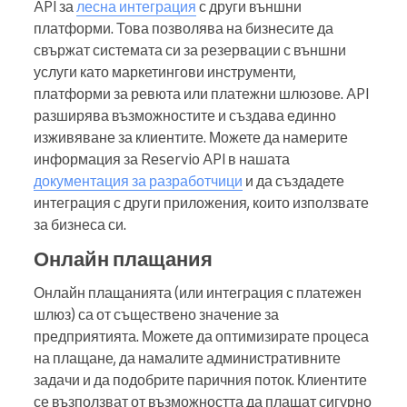
API за
лесна интеграция
с други външни
платформи. Това позволява на бизнесите да
свържат системата си за резервации с външни
услуги като маркетингови инструменти,
платформи за ревюта или платежни шлюзове. API
разширява възможностите и създава единно
изживяване за клиентите. Можете да намерите
информация за Reservio API в нашата
документация за разработчици
и да създадете
интеграция с други приложения, които използвате
за бизнеса си.
Онлайн плащания
Онлайн плащанията (или интеграция с платежен
шлюз) са от съществено значение за
предприятията. Можете да оптимизирате процеса
на плащане, да намалите административните
задачи и да подобрите паричния поток. Клиентите
се възползват от възможността да плащат сигурно