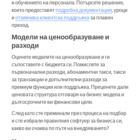
и обучението на персонала. Потърсете решения,
които предоставят
подробна документация
, уроци
и
отзивчива клиентска поддръжка
за плавен
преход.
Модели на ценообразуване и
разходи
Оценете моделите на ценообразуване и ги
съпоставете с бюджета си. Помислете за
първоначални разходи, абонаментни такси, такси
за транзакции и допълнителни разходи за
премиум функции или поддръжка. Преценете дали
ценовата структура отговаря на бизнес модела и
дългосрочните ви финансови цели.
След като сте преминали през процеса на подбор
и сте избрали правилния софтуер за бизнеса си,
какво ви очаква по пътя на внедряването?