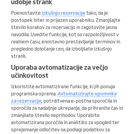
udobje strank
Poenostavite
izkušnjo rezervacije
tako, da je
postopek hiter in prijazen uporabniku. Zmanjšajte
število korakov za rezervacijo in zagotovite jasna
navodila. Uvedite funkcije, kot so razpoložljivost v
realnem času, enostavno prestavljanje terminov in
pregledno določanje cen, da izboljšate izkušnjo
strank.
Uporaba avtomatizacije za večjo
učinkovitost
Izkoristite avtomatizirane funkcije, ki jih ponuja
programska oprema.
Avtomatizirajte opomnike
za rezervacije
, potrditvena e-poštna sporočila in
sporočila za nadaljnje ukrepanje, da prihranite čas in
zmanjšate število neprihodov. Uporabite
avtomatizirana poročila in analitiko za vpogled ter
sprejemanje odločitev na podlagi podatkov za