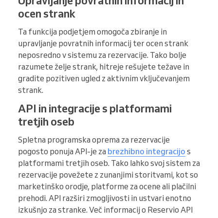
Upravljanje povratnih informacij in
ocen strank
Ta funkcija podjetjem omogoča zbiranje in
upravljanje povratnih informacij ter ocen strank
neposredno v sistemu za rezervacije. Tako bolje
razumete želje strank, hitreje rešujete težave in
gradite pozitiven ugled z aktivnim vključevanjem
strank.
API in integracije s platformami
tretjih oseb
Spletna programska oprema za rezervacije
pogosto ponuja API-je za
brezhibno integracijo
s
platformami tretjih oseb. Tako lahko svoj sistem za
rezervacije povežete z zunanjimi storitvami, kot so
marketinško orodje, platforme za ocene ali plačilni
prehodi. API razširi zmogljivosti in ustvari enotno
izkušnjo za stranke. Več informacij o Reservio API