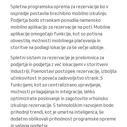
Spletna programska oprema za rezervacije bo v
ospredje postavila brezhibno mobilno izkušnjo.
Podjetja bodo strankam ponudila namensko
mobilno aplikacijo za rezervacije na poti. Mobilne
aplikacije omogočajo funkcije, kot so potisna
obvestila, možnosti mobilnega plačevanja in
storitve na podlagi lokacije za še večje udobje.
Spletni sistem za rezervacije je prelomnica za
podjetja in podjetja z več lokacijami v storitveni
industriji. Poenostavi postopek rezervacije, izboljša
učinkovitost in poveča zadovoljstvo strank. S
funkcijami, kot so centralizirano upravljanje,
možnosti prilagajanja in integracije, lahko
optimizirate poslovanje in zagotovite vrhunsko
izkušnjo rezervacije. S tehnološkim razvojem bodo
prihodnji trendi, kot je umetna inteligenca, še
dodatno oblikovali prihodnost programske opreme
in vašega podjetja.