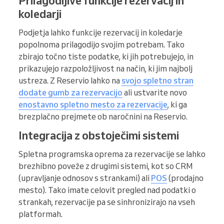
Prilagodljive funkcije rezervacij in
koledarji
Podjetja lahko funkcije rezervacij in koledarje
popolnoma prilagodijo svojim potrebam. Tako
zbirajo točno tiste podatke, ki jih potrebujejo, in
prikazujejo razpoložljivost na način, ki jim najbolj
ustreza. Z Reservio lahko na
svojo spletno stran
dodate gumb za rezervacijo
ali ustvarite novo
enostavno spletno mesto za rezervacije
, ki ga
brezplačno prejmete ob naročnini na Reservio.
Integracija z obstoječimi sistemi
Spletna programska oprema za rezervacije se lahko
brezhibno poveže z drugimi sistemi, kot so CRM
(upravljanje odnosov s strankami) ali
POS
(prodajno
mesto). Tako imate celovit pregled nad podatki o
strankah, rezervacije pa se sinhronizirajo na vseh
platformah.