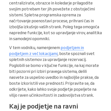
centralizirate, obrazce in koledarje prilagodite
svojim potrebam ter jih povežete z obstoječimi
sistemi. Spletna programska oprema za
načrtovanje poenostavi procese, prihrani čas in
izboljša izkušnjo vaših strank. Poleg tega omogoča
napredne funkcije, kot so upravljanje virov, analitika
in samodejni opomniki.
V tem vodniku, namenjenem
podjetjem in
podjetjem z več lokacijami
, boste spoznali svet
spletnih sistemov za upravljanje rezervacij.
Poglobili se bomo v ključne funkcije, na kaj morate
biti pozorni pri izbiri pravega sistema, delili
nasvete za uspešno uvedbo in najboljše prakse, da
boste izkoristili vse prednosti. Pripravite se, da
odkrijete, kako lahko svoje podjetje popeljete na
višjo raven učinkovitosti in zadovoljstva strank.
Kaj je podjetje na ravni