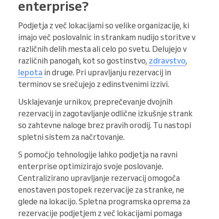
enterprise?
Podjetja z več lokacijami so velike organizacije, ki
imajo več poslovalnic in strankam nudijo storitve v
različnih delih mesta ali celo po svetu. Delujejo v
različnih panogah, kot so gostinstvo,
zdravstvo
,
lepota
in druge. Pri upravljanju rezervacij in
terminov se srečujejo z edinstvenimi izzivi.
Usklajevanje urnikov, preprečevanje dvojnih
rezervacij in zagotavljanje odlične izkušnje strank
so zahtevne naloge brez pravih orodij. Tu nastopi
spletni sistem za načrtovanje.
S pomočjo tehnologije lahko podjetja na ravni
enterprise optimizirajo svoje poslovanje.
Centralizirano upravljanje rezervacij omogoča
enostaven postopek rezervacije za stranke, ne
glede na lokacijo. Spletna programska oprema za
rezervacije podjetjem z več lokacijami pomaga