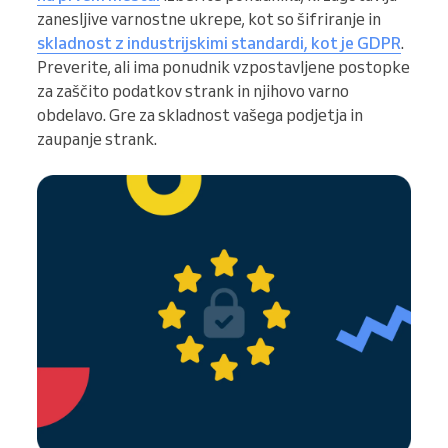
zanesljive varnostne ukrepe, kot so šifriranje in
skladnost z industrijskimi standardi, kot je GDPR
.
Preverite, ali ima ponudnik vzpostavljene postopke
za zaščito podatkov strank in njihovo varno
obdelavo. Gre za skladnost vašega podjetja in
zaupanje strank.