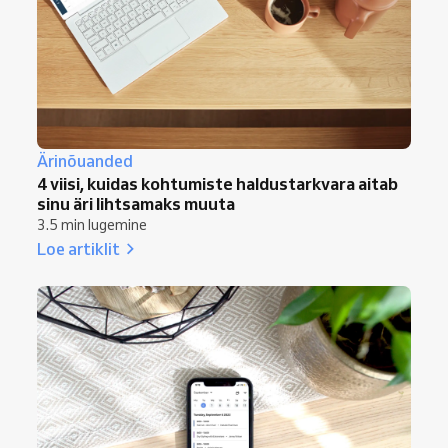
Ärinõuanded
4 viisi, kuidas kohtumiste haldustarkvara aitab
sinu äri lihtsamaks muuta
3.5 min lugemine
Loe artiklit