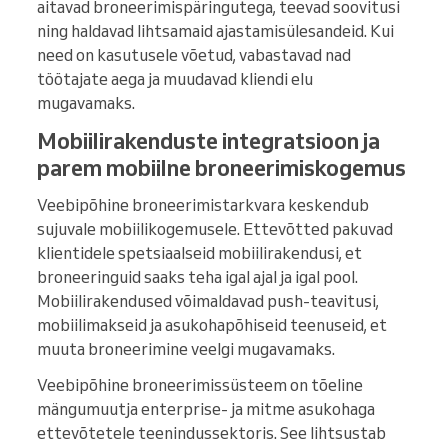
aitavad broneerimispäringutega, teevad soovitusi
ning haldavad lihtsamaid ajastamisülesandeid. Kui
need on kasutusele võetud, vabastavad nad
töötajate aega ja muudavad kliendi elu
mugavamaks.
Mobiilirakenduste integratsioon ja
parem mobiilne broneerimiskogemus
Veebipõhine broneerimistarkvara keskendub
sujuvale mobiilikogemusele. Ettevõtted pakuvad
klientidele spetsiaalseid mobiilirakendusi, et
broneeringuid saaks teha igal ajal ja igal pool.
Mobiilirakendused võimaldavad push-teavitusi,
mobiilimakseid ja asukohapõhiseid teenuseid, et
muuta broneerimine veelgi mugavamaks.
Veebipõhine broneerimissüsteem on tõeline
mängumuutja enterprise- ja mitme asukohaga
ettevõtetele teenindussektoris. See lihtsustab