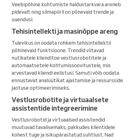
Veebipõhine kohtumiste haldustarkvara areneb
pidevalt ning silmapiiril on põnevaid trende ja
uuendusi:
Tehisintellekti ja masinõppe areng
Tulevikus on oodata rohkem tehisintellektil
põhinevaid funktsioone. Trendid viitavad
nutikatele klienditoe vestlusrobotitele ja
automaatsetele kohtumissoovitustele, mis
arvestavad kliendi eelistusi. Samuti võib oodata
ennustavat analüütikat ajastamise ja ressursside
jaotuse optimeerimiseks.
Vestlusrobotite ja virtuaalsete
assistentide integreerimine
Vestlusrobotid ja virtuaalsed assistendid
muutuvad tavalisemaks, pakkudes klientidele
kohest tuge ja isikupärastatud suhtlust. Nad