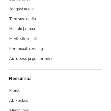
Joogastuudio
Tantsustuudio
Heaolu ja spaa
Meditsiinikliinik
Personaaltreening
Autopesu ja poleerimine
Ressursid
Meist
Abikeskus
Kliendilood