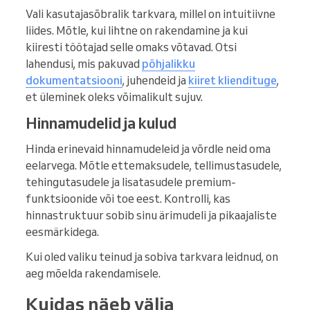
Vali kasutajasõbralik tarkvara, millel on intuitiivne
liides. Mõtle, kui lihtne on rakendamine ja kui
kiiresti töötajad selle omaks võtavad. Otsi
lahendusi, mis pakuvad
põhjalikku
dokumentatsiooni
, juhendeid ja
kiiret kliendituge
,
et üleminek oleks võimalikult sujuv.
Hinnamudelid ja kulud
Hinda erinevaid hinnamudeleid ja võrdle neid oma
eelarvega. Mõtle ettemaksudele, tellimustasudele,
tehingutasudele ja lisatasudele premium-
funktsioonide või toe eest. Kontrolli, kas
hinnastruktuur sobib sinu ärimudeli ja pikaajaliste
eesmärkidega.
Kui oled valiku teinud ja sobiva tarkvara leidnud, on
aeg mõelda rakendamisele.
Kuidas näeb välja