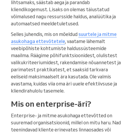
lihtsamaks, säästab aega ja parandab
kliendikogemust. Lisaks on olemas täiustatud
võimalused nagu ressursside haldus, analüütika ja
automaatsed meeldetuletused.
Selles juhendis, mis on mõeldud
suurtele ja mitme
asukohaga ettevõtetele
, vaatame lähemalt
veebipõhiste kohtumiste haldussüsteemide
maailma. Räägime põhifunktsioonidest, olulistest
valikukriteeriumidest, rakendamise nõuannetest ja
parimatest praktikatest, et saaksid tarkvara
eeliseid maksimaalselt ära kasutada. Ole valmis
avastama, kuidas viia oma äri uuele efektiivsuse ja
kliendirahulolu tasemele.
Mis on enterprise-äri?
Enterprise- ja mitme asukohaga ettevõtted on
suuremad organisatsioonid, millel on mitu haru. Nad
teenindavad kliente erinevates linnaosades või