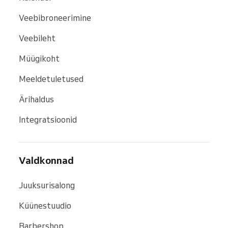
Veebibroneerimine
Veebileht
Müügikoht
Meeldetuletused
Ärihaldus
Integratsioonid
Valdkonnad
Juuksurisalong
Küünestuudio
Barbershop