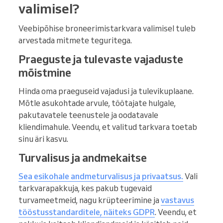
valimisel?
Veebipõhise broneerimistarkvara valimisel tuleb
arvestada mitmete teguritega.
Praeguste ja tulevaste vajaduste
mõistmine
Hinda oma praeguseid vajadusi ja tulevikuplaane.
Mõtle asukohtade arvule, töötajate hulgale,
pakutavatele teenustele ja oodatavale
kliendimahule. Veendu, et valitud tarkvara toetab
sinu äri kasvu.
Turvalisus ja andmekaitse
Sea esikohale andmeturvalisus ja privaatsus.
Vali
tarkvarapakkuja, kes pakub tugevaid
turvameetmeid, nagu krüpteerimine ja
vastavus
tööstusstandarditele, näiteks GDPR
. Veendu, et