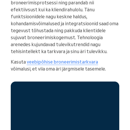
broneerimisprotsessi ning parandab nii
efektiivsust kui ka kliendirahulolu. Tänu
funktsioonidele nagu keskne haldus,
kohandamisvõimalused ja integratsioonid saad oma
tegevust tõhustada ning pakkuda klientidele
sujuvat broneerimiskogemust. Tehnoloogia
arenedes kujundavad tulevikutrendid nagu
tehisintellekt ka tarkvara ja sinu äri tulevikku.
Kasuta
veebipõhise broneerimistarkvara
võimalusi, et viia oma äri järgmisele tasemele.