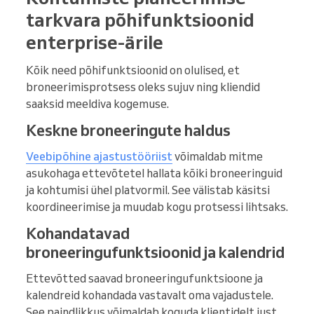
tarkvara põhifunktsioonid
enterprise-ärile
Kõik need põhifunktsioonid on olulised, et
broneerimisprotsess oleks sujuv ning kliendid
saaksid meeldiva kogemuse.
Keskne broneeringute haldus
Veebipõhine ajastustööriist
võimaldab mitme
asukohaga ettevõtetel hallata kõiki broneeringuid
ja kohtumisi ühel platvormil. See välistab käsitsi
koordineerimise ja muudab kogu protsessi lihtsaks.
Kohandatavad
broneeringufunktsioonid ja kalendrid
Ettevõtted saavad broneeringufunktsioone ja
kalendreid kohandada vastavalt oma vajadustele.
See paindlikkus võimaldab koguda klientidelt just