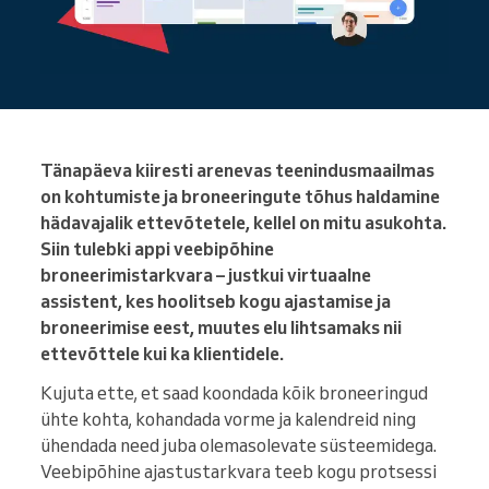
Tänapäeva kiiresti arenevas teenindusmaailmas
on kohtumiste ja broneeringute tõhus haldamine
hädavajalik ettevõtetele, kellel on mitu asukohta.
Siin tulebki appi veebipõhine
broneerimistarkvara – justkui virtuaalne
assistent, kes hoolitseb kogu ajastamise ja
broneerimise eest, muutes elu lihtsamaks nii
ettevõttele kui ka klientidele.
Kujuta ette, et saad koondada kõik broneeringud
ühte kohta, kohandada vorme ja kalendreid ning
ühendada need juba olemasolevate süsteemidega.
Veebipõhine ajastustarkvara teeb kogu protsessi