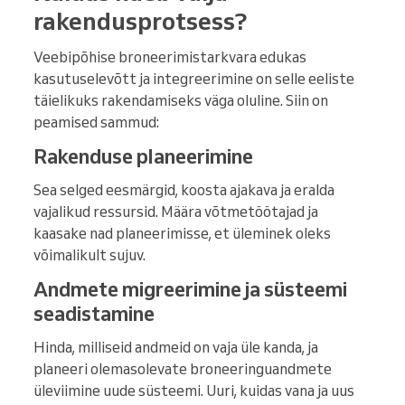
rakendusprotsess?
Veebipõhise broneerimistarkvara edukas
kasutuselevõtt ja integreerimine on selle eeliste
täielikuks rakendamiseks väga oluline. Siin on
peamised sammud:
Rakenduse planeerimine
Sea selged eesmärgid, koosta ajakava ja eralda
vajalikud ressursid. Määra võtmetöötajad ja
kaasake nad planeerimisse, et üleminek oleks
võimalikult sujuv.
Andmete migreerimine ja süsteemi
seadistamine
Hinda, milliseid andmeid on vaja üle kanda, ja
planeeri olemasolevate broneeringuandmete
üleviimine uude süsteemi. Uuri, kuidas vana ja uus