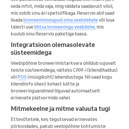
seda infot, mida vaja, ning näidata saadavust viisil,
mis sobib sinu äri spetsiifikaga. Reservio abil saad
lisada
broneerimisnupud oma veebilehele
või luua
täiesti uue
lihtsa broneeringu veebilehe
, mis
kuulub sinu Reservio paketiga kaasa.
Integratsioon olemasolevate
süsteemidega
Veebipõhine broneerimistarkvara ühildub sujuvalt
teiste süsteemidega, näiteks CRM-i (kliendihaldus)
või
POS
(müügikoht) lahendustega. Nii saad kogu
kliendiinfo ühest kohast kätte ja
broneeringuandmed liiguvad automaatselt
erinevate platvormide vahel.
Mitmekeelne ja mitme valuuta tugi
Ettevõtetele, kes tegutsevad erinevates
piirkondades, pakub veebipõhine kohtumiste