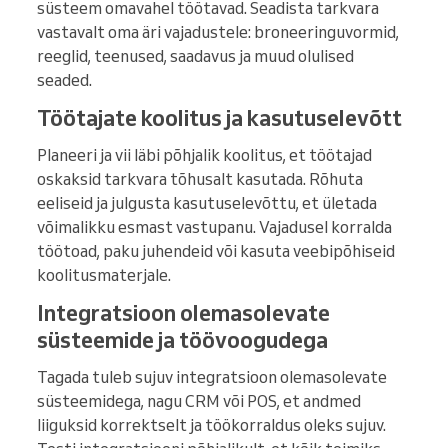
süsteem omavahel töötavad. Seadista tarkvara
vastavalt oma äri vajadustele: broneeringuvormid,
reeglid, teenused, saadavus ja muud olulised
seaded.
Töötajate koolitus ja kasutuselevõtt
Planeeri ja vii läbi põhjalik koolitus, et töötajad
oskaksid tarkvara tõhusalt kasutada. Rõhuta
eeliseid ja julgusta kasutuselevõttu, et ületada
võimalikku esmast vastupanu. Vajadusel korralda
töötoad, paku juhendeid või kasuta veebipõhiseid
koolitusmaterjale.
Integratsioon olemasolevate
süsteemide ja töövoogudega
Tagada tuleb sujuv integratsioon olemasolevate
süsteemidega, nagu CRM või POS, et andmed
liiguksid korrektselt ja töökorraldus oleks sujuv.