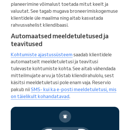
planeerimine võimalust toetada mitut keelt ja
valuutat. See tagab mugava broneerimiskogemuse
klientidele üle maailma ning aitab kasvatada
rahvusvahelist kliendibaasi.
Automaatsed meeldetuletused ja
teavitused
Kohtumiste ajastussüsteem
saadab klientidele
automaatselt meeldetuletusi ja teavitusi
tulevaste kohtumiste kohta. See aitab vähendada
mitteilmujate arvu ja tõstab kliendirahulolu, sest
käsitsi meeldetuletusi pole enam vaja. Reservio
pakub nii
SMS- kui ka e-posti meeldetuletusi, mis
on täielikult kohandatavad
.