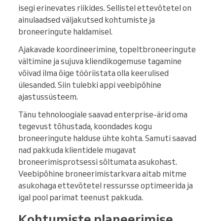
isegi erinevates riikides. Sellistel ettevõtetel on
ainulaadsed väljakutsed kohtumiste ja
broneeringute haldamisel.
Ajakavade koordineerimine, topeltbroneeringute
vältimine ja sujuva kliendikogemuse tagamine
võivad ilma õige tööriistata olla keerulised
ülesanded. Siin tulebki appi veebipõhine
ajastussüsteem.
Tänu tehnoloogiale saavad enterprise-ärid oma
tegevust tõhustada, koondades kogu
broneeringute halduse ühte kohta. Samuti saavad
nad pakkuda klientidele mugavat
broneerimisprotsessi sõltumata asukohast.
Veebipõhine broneerimistarkvara aitab mitme
asukohaga ettevõtetel ressursse optimeerida ja
igal pool parimat teenust pakkuda.
Kohtumiste planeerimise