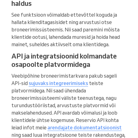
haldus
See funktsioon võimaldab ettevõttel koguda ja
hallata klienditagasisidet ning arvustusi otse
broneerimissüsteemis. Nii saad paremini mõista
klientide ootusi, lahendada muresid ja hoida head
mainet, suheldes aktiivselt oma klientidega.
API ja integratsioonid kolmandate
osapoolte platvormidega
Veebipõhine broneerimistarkvara pakub sageli
API-sid
sujuvaks integreerimiseks
teiste
platvormidega. Nii saad ühendada
broneerimissüsteemi väliste teenustega, nagu
turundustööriistad, arvustuste platvormid või
makselahendused. API avardab võimalusi ja loob
klientidele ühtse kogemuse. Reservio API kohta
leiad infot meie
arendajate dokumentatsioonist
ning saad luua integratsioone teiste rakendustega,