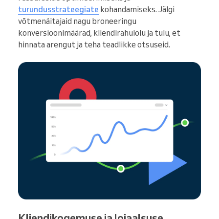
turundusstrateegiate
kohandamiseks. Jälgi
võtmenäitajaid nagu broneeringu
konversioonimäärad, kliendirahulolu ja tulu, et
hinnata arengut ja teha teadlikke otsuseid.
Kliendikogemuse ja lojaalsuse