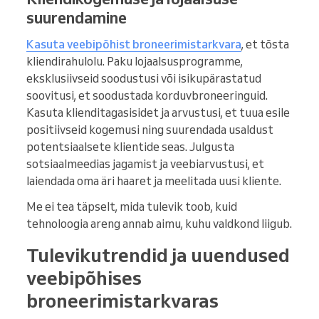
suurendamine
Kasuta veebipõhist broneerimistarkvara
, et tõsta
kliendirahulolu. Paku lojaalsusprogramme,
eksklusiivseid soodustusi või isikupärastatud
soovitusi, et soodustada korduvbroneeringuid.
Kasuta klienditagasisidet ja arvustusi, et tuua esile
positiivseid kogemusi ning suurendada usaldust
potentsiaalsete klientide seas. Julgusta
sotsiaalmeedias jagamist ja veebiarvustusi, et
laiendada oma äri haaret ja meelitada uusi kliente.
Me ei tea täpselt, mida tulevik toob, kuid
tehnoloogia areng annab aimu, kuhu valdkond liigub.
Tulevikutrendid ja uuendused
veebipõhises
broneerimistarkvaras