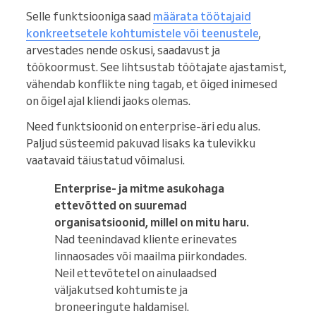
Selle funktsiooniga saad
määrata töötajaid
konkreetsetele kohtumistele või teenustele
,
arvestades nende oskusi, saadavust ja
töökoormust. See lihtsustab töötajate ajastamist,
vähendab konflikte ning tagab, et õiged inimesed
on õigel ajal kliendi jaoks olemas.
Need funktsioonid on enterprise-äri edu alus.
Paljud süsteemid pakuvad lisaks ka tulevikku
vaatavaid täiustatud võimalusi.
Enterprise- ja mitme asukohaga
ettevõtted on suuremad
organisatsioonid, millel on mitu haru.
Nad teenindavad kliente erinevates
linnaosades või maailma piirkondades.
Neil ettevõtetel on ainulaadsed
väljakutsed kohtumiste ja
broneeringute haldamisel.