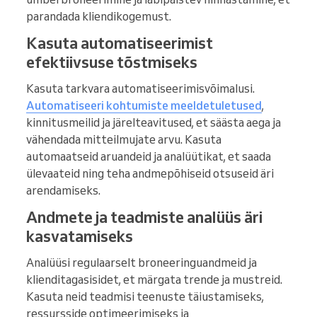
parandada kliendikogemust.
Kasuta automatiseerimist
efektiivsuse tõstmiseks
Kasuta tarkvara automatiseerimisvõimalusi.
Automatiseeri kohtumiste meeldetuletused
,
kinnitusmeilid ja järelteavitused, et säästa aega ja
vähendada mitteilmujate arvu. Kasuta
automaatseid aruandeid ja analüütikat, et saada
ülevaateid ning teha andmepõhiseid otsuseid äri
arendamiseks.
Andmete ja teadmiste analüüs äri
kasvatamiseks
Analüüsi regulaarselt broneeringuandmeid ja
klienditagasisidet, et märgata trende ja mustreid.
Kasuta neid teadmisi teenuste täiustamiseks,
ressursside optimeerimiseks ja