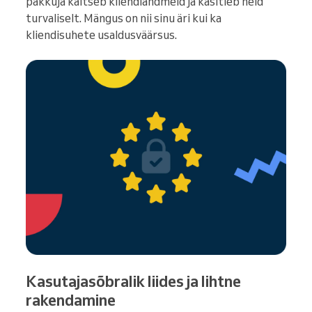
pakkuja kaitseb kliendiandmeid ja käsitleb neid
turvaliselt. Mängus on nii sinu äri kui ka
kliendisuhete usaldusväärsus.
Kasutajasõbralik liides ja lihtne
rakendamine