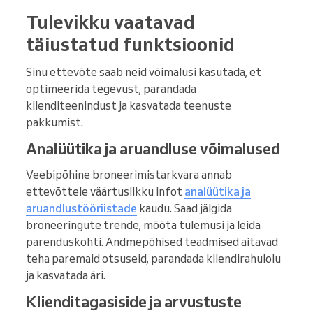
Tulevikku vaatavad
täiustatud funktsioonid
Sinu ettevõte saab neid võimalusi kasutada, et
optimeerida tegevust, parandada
klienditeenindust ja kasvatada teenuste
pakkumist.
Analüütika ja aruandluse võimalused
Veebipõhine broneerimistarkvara annab
ettevõttele väärtuslikku infot
analüütika ja
aruandlustööriistade
kaudu. Saad jälgida
broneeringute trende, mõõta tulemusi ja leida
parenduskohti. Andmepõhised teadmised aitavad
teha paremaid otsuseid, parandada kliendirahulolu
ja kasvatada äri.
Klienditagasiside ja arvustuste