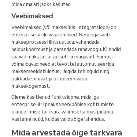
mida oma äri jaoks kasutad.
Veebimaksed
Veebimaksed (või makselüüsi integratsioon) on
enterprise-ärile väga olulised. Nendega saab
makseprotsessi lihtsustada, vähendada
halduskoormust ja parandada rahavoogu. Kliendid
saavad maksta turvaliselt ja mugavalt. Samuti
võimaldavad need ettevõttel automatiseerida
maksemeeldetuletusi, jälgida tehinguid ning
pakkuda sujuvat ja probleemivaba
maksekogemust.
Oleme käsitlenud funktsioone, mida iga
enterprise-äri peaks veebipõhise kohtumiste
planeerimise tarkvara valimisel silmas pidama.
Vaatame nüüd, kuidas valida õige lahendus.
Mida arvestada õige tarkvara