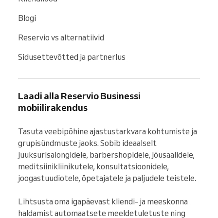
Blogi
Reservio vs alternatiivid
Sidusettevõtted ja partnerlus
Laadi alla Reservio Businessi
mobiilirakendus
Tasuta veebipõhine ajastustarkvara kohtumiste ja 
grupisündmuste jaoks. Sobib ideaalselt 
juuksurisalongidele, barbershopidele, jõusaalidele, 
meditsiinikliinikutele, konsultatsioonidele, 
joogastuudiotele, õpetajatele ja paljudele teistele.

Lihtsusta oma igapäevast kliendi- ja meeskonna 
haldamist automaatsete meeldetuletuste ning 