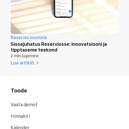
Reservio loomine
Sissejuhatus Reserviosse: innovatsiooni ja
tipptaseme teekond
2 min lugemine
Loe artiklit
Toode
Vaata demot
Hinnakiri
Kalender