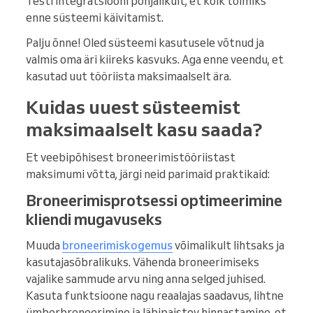
Testi integratsiooni põhjalikult, et kõik toimiks
enne süsteemi käivitamist.
Palju õnne! Oled süsteemi kasutusele võtnud ja
valmis oma äri kiireks kasvuks. Aga enne veendu, et
kasutad uut tööriista maksimaalselt ära.
Kuidas uuest süsteemist
maksimaalselt kasu saada?
Et veebipõhisest broneerimistööriistast
maksimumi võtta, järgi neid parimaid praktikaid:
Broneerimisprotsessi optimeerimine
kliendi mugavuseks
Muuda
broneerimiskogemus
võimalikult lihtsaks ja
kasutajasõbralikuks. Vähenda broneerimiseks
vajalike sammude arvu ning anna selged juhised.
Kasuta funktsioone nagu reaalajas saadavus, lihtne
ümberbroneerimine ja läbipaistev hinnastamine, et