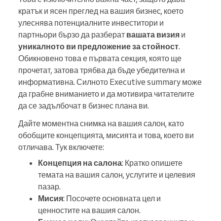
кратък и ясен преглед на вашия бизнес, което
улеснява потенциалните инвеститори и
партньори бързо да разберат
вашата визия
и
уникалното ви предложение за стойност
.
Обикновено това е първата секция, която ще
прочетат, затова трябва да бъде убедителна и
информативна. Силното Executive summary може
да грабне вниманието и да мотивира читателите
да се задълбочат в бизнес плана ви.
Дайте моментна снимка на вашия салон, като
обобщите концепцията, мисията и това, което ви
отличава. Тук включете:
Концепция на салона
: Кратко опишете
темата на вашия салон, услугите и целевия
пазар.
Мисия
: Посочете основната цел и
ценностите на вашия салон.