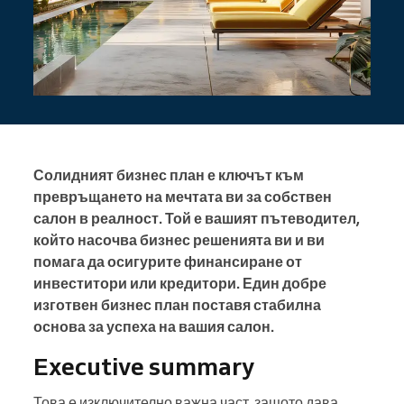
Солидният бизнес план е ключът към
превръщането на мечтата ви за собствен
салон в реалност. Той е вашият пътеводител,
който насочва бизнес решенията ви и ви
помага да осигурите финансиране от
инвеститори или кредитори. Един добре
изготвен бизнес план поставя стабилна
основа за успеха на вашия салон.
Executive summary
Това е изключително важна част, защото дава