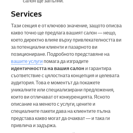
салон ще запълни.
Services
Тази секция е от ключово значение, защото описва
какво точно ще предлага вашият салон — нещо,
което директно влияе върху привлекателността ви
за потенциални клиенти и пазарното ви
позициониране. Подробното представяне на
вашите услуги
помага да изградите
идентичността на вашия салон
и гарантира
съответствие с цялостната концепция и целевата
аудитория. Това е моментът да покажете
уникалните или специализирани предложения,
които ви отличават от конкуренцията. Ясното
описание на менюто с услуги, цените и
специалните пакети дава на клиентите пълна
представа какво могат да очакват — и така ги
привлича и задържа.