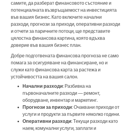
самите, да разберат финансовото състояние и
потенциалната възвръщаемост на инвестицията
във вашия бизнес. Като включите начални
разходи, прогнози за приходи, оперативни разходи
и отчети за паричните потоци, ще представите
цялостна финансова картина, която вдъхва
доверие във вашия бизнес план.
Добре подготвената финансова прогноза не само
помага за осигуряване на финансиране, но и
служи като финансова карта за растежа и
устойчивостта на вашия салон.
Начални разходи
: Разбивка на
първоначалните разходи — ремонт,
оборудване, инвентар и маркетинг.
Прогнози за приходи
: Очаквани приходи от
услуги и продукти за първите няколко години.
Оперативни разходи
: Текущи разходи като
наем, комунални услуги, заплати и