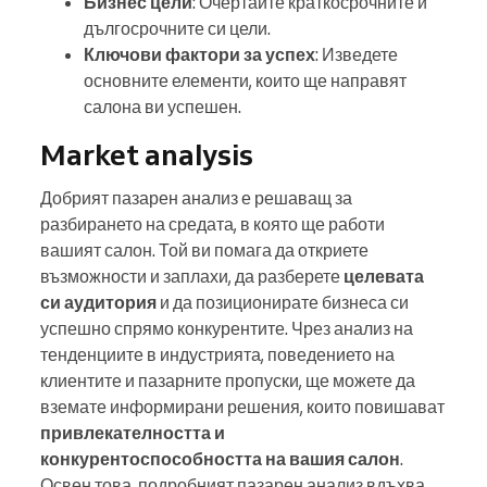
Бизнес цели
: Очертайте краткосрочните и
дългосрочните си цели.
Ключови фактори за успех
: Изведете
основните елементи, които ще направят
салона ви успешен.
Market analysis
Добрият пазарен анализ е решаващ за
разбирането на средата, в която ще работи
вашият салон. Той ви помага да откриете
възможности и заплахи, да разберете
целевата
си аудитория
и да позиционирате бизнеса си
успешно спрямо конкурентите. Чрез анализ на
тенденциите в индустрията, поведението на
клиентите и пазарните пропуски, ще можете да
вземате информирани решения, които повишават
привлекателността и
конкурентоспособността на вашия салон
.
Освен това, подробният пазарен анализ вдъхва