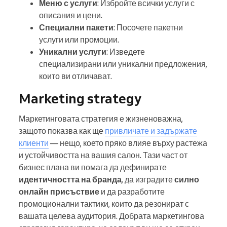
Меню с услуги
: Избройте всички услуги с
описания и цени.
Специални пакети
: Посочете пакетни
услуги или промоции.
Уникални услуги
: Изведете
специализирани или уникални предложения,
които ви отличават.
Marketing strategy
Маркетинговата стратегия е жизненоважна,
защото показва как ще
привличате и задържате
клиенти
— нещо, което пряко влияе върху растежа
и устойчивостта на вашия салон. Тази част от
бизнес плана ви помага да дефинирате
идентичността на бранда
, да изградите
силно
онлайн присъствие
и да разработите
промоционални тактики, които да резонират с
вашата целева аудитория. Добрата маркетингова