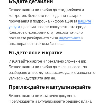
Бъдете детайлни
Бизнес планът ви трябва да е задълбочен и
конкретен. Включете точни данни, пазарни
проучвания и подробна информация за
вашите
услуги
, целевия пазар и конкурентната среда.
Колкото по-конкретни сте, толкова по-ясно
показвате разбирането си за
индустрията
и
ангажираността си към бизнеса.
Бъдете ясни и кратки
Избягвайте жаргон и прекалено сложен език.
Бизнес планът ви трябва да е ясен и лесен за
разбиране от всеки, независимо дали е запознат с
уелнес индустрията или не.
Преглеждайте и актуализирайте
Бизнес планът не е статичен документ.
Преглеждайте и актуализирайте редовно плана