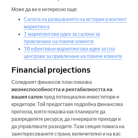
Може да ви е интересно още:
Силата на разказването на истории в контент
маркетинга
7 маркетингови идеи за салони за
привличане на повече клиенти
10 ефективни маркетингови идеи за спа
центрове за привличане на повече клиенти
Financial projections
Солидният финансов план показва
жизнеспособността и рентабилността на
вашия салон
пред потенциални инвеститори и
кредитори. Той предоставя подробна финансова
прогноза, която показва как планирате да
разпределяте ресурси, да генерирате приходи и
да управлявате разходите. Тази секция помага на
заинтересованите страни, включително и на вас