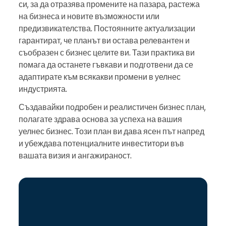
си, за да отразява промените на пазара, растежа
на бизнеса и новите възможности или
предизвикателства. Постоянните актуализации
гарантират, че планът ви остава релевантен и
съобразен с бизнес целите ви. Тази практика ви
помага да останете гъвкави и подготвени да се
адаптирате към всякакви промени в уелнес
индустрията.
Създавайки подробен и реалистичен бизнес план,
полагате здрава основа за успеха на вашия
уелнес бизнес. Този план ви дава ясен път напред
и убеждава потенциалните инвеститори във
вашата визия и ангажираност.