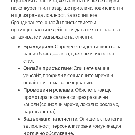
стратегия гарантира, че салонът ви ще се открои
на конкурентния пазар, ще привлича нови клиенти
и ще изгражда лоялност. Като опишете
брандирането, онлайн присъствието и
промоционалните дейности, давате ясен план за
ангажиране и задържане на клиенти.
Брандиране
: Определете идентичността на
вашия бранд — лого, цветове и цялостен
стил.
Онлайн присъствие
: Опишете вашия
уебсайт, профили в социалните мрежи и
онлайн система за резервации.
Промоция и реклама
: Обяснете как ще
промотирате салона си чрез различни
канали (социални мрежи, локална реклама,
партньорства).
Задържане на клиенти
: Опишете стратегии
за лоялност, персонализирана комуникация
и отлично обслужване.