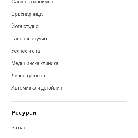
Салон за маникюр
Бръснарница
Йога студио
Танцово студио
Уелнес и спа
Медицинска клиника
Личен треньор
Автомивка и детайлинг
Ресурси
За нас