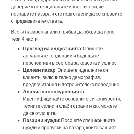
доверие у потенциалните инвеститори, че
познавате пазара и сте подготвени да се справите
с предизвикателствата.
Всеки пазарен анализ трябва да обхваща поне
тези 4 части:
Преглед на индустрията
: Опишете
актуалните тенденции и бъдещите
перспективи в сектора за красота и уелнес.
Целеви пазар
: Опишете идеалните си
клиенти, включително демография,
предпочитания и потребителско поведение.
Анализ на конкуренцията
:
Идентифицирайте основните си конкуренти,
техните силни и слаби страни и как можете
да се отличите.
Пазарни нужди
: Посочете специфичните
нужди и пропуски на пазара, които вашият