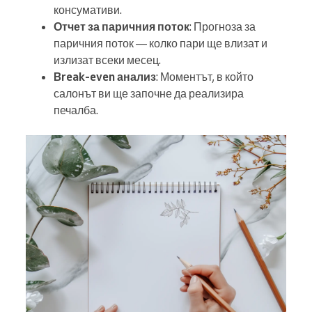
консумативи.
Отчет за паричния поток
: Прогноза за
паричния поток — колко пари ще влизат и
излизат всеки месец.
Break-even анализ
: Моментът, в който
салонът ви ще започне да реализира
печалба.