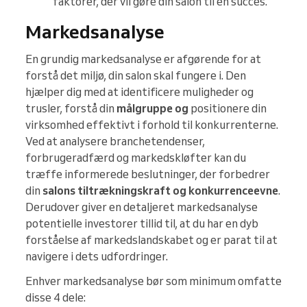
faktorer, der vil gøre din salon til en succes.
Markedsanalyse
En grundig markedsanalyse er afgørende for at
forstå det miljø, din salon skal fungere i. Den
hjælper dig med at identificere muligheder og
trusler, forstå din
målgruppe og
positionere din
virksomhed effektivt i forhold til konkurrenterne.
Ved at analysere branchetendenser,
forbrugeradfærd og markedskløfter kan du
træffe informerede beslutninger, der forbedrer
din
salons tiltrækningskraft og konkurrenceevne
.
Derudover giver en detaljeret markedsanalyse
potentielle investorer tillid til, at du har en dyb
forståelse af markedslandskabet og er parat til at
navigere i dets udfordringer.
Enhver markedsanalyse bør som minimum omfatte
disse 4 dele: