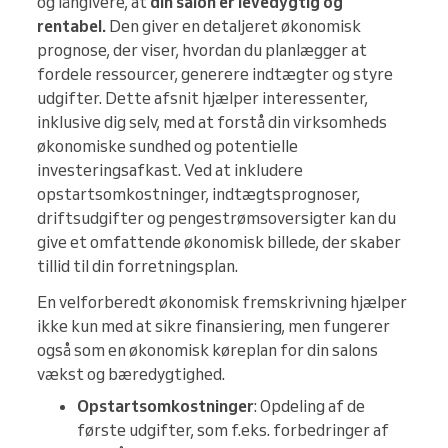
og långivere, at
din salon er levedygtig og
rentabel.
Den giver en detaljeret økonomisk
prognose, der viser, hvordan du planlægger at
fordele ressourcer, generere indtægter og styre
udgifter. Dette afsnit hjælper interessenter,
inklusive dig selv, med at forstå din virksomheds
økonomiske sundhed og potentielle
investeringsafkast. Ved at inkludere
opstartsomkostninger, indtægtsprognoser,
driftsudgifter og pengestrømsoversigter kan du
give et omfattende økonomisk billede, der skaber
tillid til din forretningsplan.
En velforberedt økonomisk fremskrivning hjælper
ikke kun med at sikre finansiering, men fungerer
også som en økonomisk køreplan for din salons
vækst og bæredygtighed.
Opstartsomkostninger
: Opdeling af de
første udgifter, som f.eks. forbedringer af