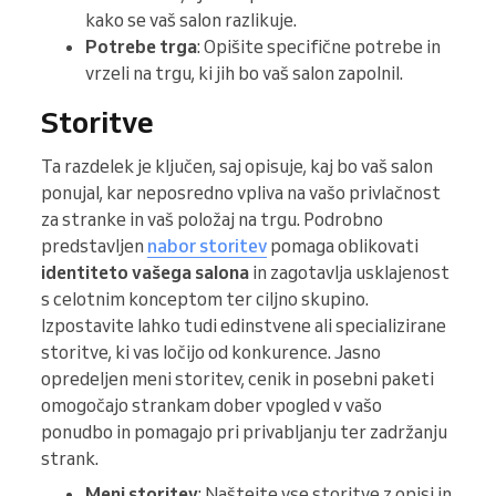
kako se vaš salon razlikuje.
Potrebe trga
: Opišite specifične potrebe in
vrzeli na trgu, ki jih bo vaš salon zapolnil.
Storitve
Ta razdelek je ključen, saj opisuje, kaj bo vaš salon
ponujal, kar neposredno vpliva na vašo privlačnost
za stranke in vaš položaj na trgu. Podrobno
predstavljen
nabor storitev
pomaga oblikovati
identiteto vašega salona
in zagotavlja usklajenost
s celotnim konceptom ter ciljno skupino.
Izpostavite lahko tudi edinstvene ali specializirane
storitve, ki vas ločijo od konkurence. Jasno
opredeljen meni storitev, cenik in posebni paketi
omogočajo strankam dober vpogled v vašo
ponudbo in pomagajo pri privabljanju ter zadržanju
strank.
Meni storitev
: Naštejte vse storitve z opisi in