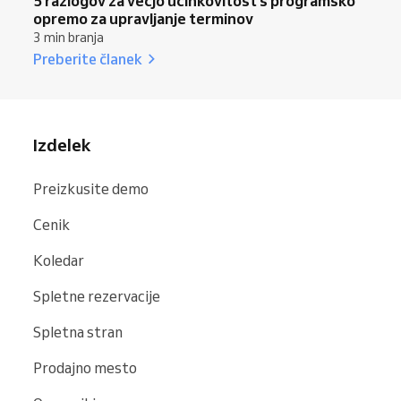
5 razlogov za večjo učinkovitost s programsko
opremo za upravljanje terminov
3 min branja
Preberite članek
Izdelek
Preizkusite demo
Cenik
Koledar
Spletne rezervacije
Spletna stran
Prodajno mesto