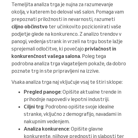
Temeljita analiza trga je nujna za razumevanje
okolja, v katerem bo deloval vaš salon. Pomaga vam
prepoznati priložnosti in nevarnosti, razumeti
ciljno občinstvo
ter učinkovito pozicionirati vaše
podjetje glede na konkurenco. Z analizo trendov v
panogi, vedenja strank in vrzeli na trgu boste lažje
sprejemali odločitve, ki povečajo
privlačnost in
konkurenčnost vašega salona
. Poleg tega
podrobna analiza trga vlagateljem pokaže, da dobro
poznate trg in ste pripravljeni na izzive.
Vsaka analiza trga naj vključuje vsaj te štiri sklope:
Pregled panoge
: Opišite aktualne trende in
prihodnje napovedi v lepotni industriji.
Ciljni trg
: Podrobno opišite svoje idealne
stranke, vključno z demografijo, navadami in
nakupnim vedenjem.
Analiza konkurence
: Opišite glavne
konkurente, njihove prednosti in slabosti ter