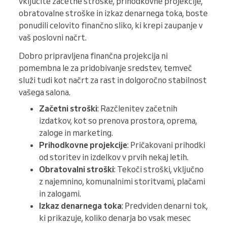
vključite začetne stroške, prihodkovne projekcije,
obratovalne stroške in izkaz denarnega toka, boste
ponudili celovito finančno sliko, ki krepi zaupanje v
vaš poslovni načrt.
Dobro pripravljena finančna projekcija ni
pomembna le za pridobivanje sredstev, temveč
služi tudi kot načrt za rast in dolgoročno stabilnost
vašega salona.
Začetni stroški
: Razčlenitev začetnih
izdatkov, kot so prenova prostora, oprema,
zaloge in marketing.
Prihodkovne projekcije
: Pričakovani prihodki
od storitev in izdelkov v prvih nekaj letih.
Obratovalni stroški
: Tekoči stroški, vključno
z najemnino, komunalnimi storitvami, plačami
in zalogami.
Izkaz denarnega toka
: Predviden denarni tok,
ki prikazuje, koliko denarja bo vsak mesec