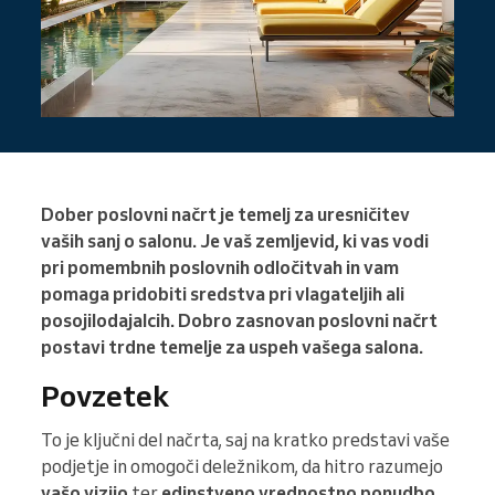
Dober poslovni načrt je temelj za uresničitev
vaših sanj o salonu. Je vaš zemljevid, ki vas vodi
pri pomembnih poslovnih odločitvah in vam
pomaga pridobiti sredstva pri vlagateljih ali
posojilodajalcih. Dobro zasnovan poslovni načrt
postavi trdne temelje za uspeh vašega salona.
Povzetek
To je ključni del načrta, saj na kratko predstavi vaše
podjetje in omogoči deležnikom, da hitro razumejo
vašo vizijo
ter
edinstveno vrednostno ponudbo
.