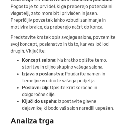
Pogosto je to prvi del, ki ga preberejo potencialni
vlagatelji, zato mora biti privlačen in jasen.
Prepričljiv povzetek lahko vzbudi zanimanje in
motivira bralce, da preberejo načrt do konca.
Predstavite kratek opis svojega salona, povzemite
svoj koncept, poslanstvo in tisto, kar vas loči od
drugih. Vključite:
Koncept salona
: Na kratko opišite temo,
storitve in ciljno skupino vašega salona.
Izjava o poslanstvu
: Poudarite namen in
temeljne vrednote vašega podjetja.
Poslovni cilji
: Opišite kratkoročne in
dolgoročne cilje.
Ključi do uspeha
: Izpostavite glavne
dejavnike, ki bodo vaš salon naredili uspešen.
Analiza trga