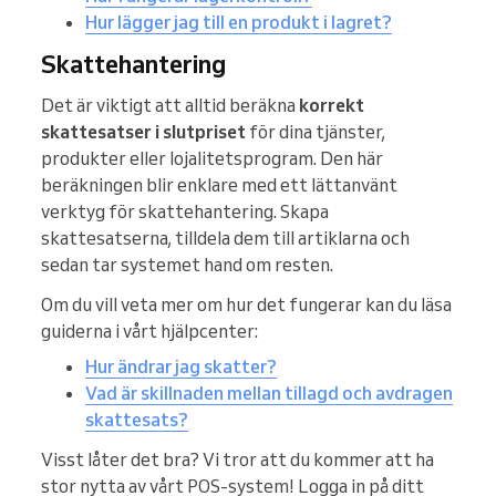
Hur lägger jag till en produkt i lagret?
Skattehantering
Det är viktigt att alltid beräkna
korrekt
skattesatser i slutpriset
för dina tjänster,
produkter eller lojalitetsprogram. Den här
beräkningen blir enklare med ett lättanvänt
verktyg för skattehantering. Skapa
skattesatserna, tilldela dem till artiklarna och
sedan tar systemet hand om resten.
Om du vill veta mer om hur det fungerar kan du läsa
guiderna i vårt hjälpcenter:
Hur ändrar jag skatter?
Vad är skillnaden mellan tillagd och avdragen
skattesats?
Visst låter det bra? Vi tror att du kommer att ha
stor nytta av vårt POS-system! Logga in på ditt