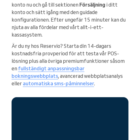
konto nu och gå till sektionen
Försäljning
i ditt
konto och sätt igång med den guidade
konfigurationen. Efter ungefär 15 minuter kan du
njuta av alla fördelar med vårt allt-i-ett-
kassasystem.
Är du ny hos Reservio? Starta din 14-dagars
kostnadsfria provperiod för att testa vår POS-
lösning plus alla övriga premiumfunktioner såsom
en
fullständigt anpassningsbar
bokningswebbplats
, avancerad webbplatsanalys
eller
automatiska sms-påminnelser
.