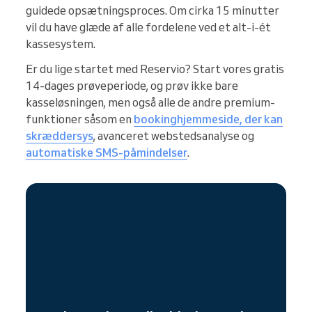
guidede opsætningsproces. Om cirka 15 minutter
vil du have glæde af alle fordelene ved et alt-i-ét
kassesystem.
Er du lige startet med Reservio? Start vores gratis
14-dages prøveperiode, og prøv ikke bare
kasseløsningen, men også alle de andre premium-
funktioner såsom en
bookinghjemmeside, der kan
skræddersys
, avanceret webstedsanalyse og
automatiske SMS-påmindelser
.