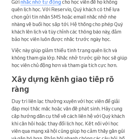
Gửi
nhắc nhở tự động
cho học viên để họ không
quên lịch học. Với Reservio, Quý khách có thể lựa
chọn gửi tin nhắn SMS hoặc email nhắc nhở nhẹ
nhàng về buổi học sắp tới. Hệ thống cho phép Quý
khách lên lịch và tùy chỉnh các thông báo này, đảm
bảo học viên luôn được nhắc trước ngày học.
Việc này giúp giảm thiểu tình trạng quên lịch và
không tham gia lớp. Nhắc nhở trước giờ học sẽ giúp
học viên chủ động hơn và tham gia tích cực hơn.
Xây dựng kênh giao tiếp rõ
ràng
Duy trì liên lạc thường xuyên với học viên để giải
đáp mọi thắc mắc hoặc vấn đề phát sinh. Hãy cung
cấp hướng dẫn cụ thể về cách liên hệ với Quý khách
khi cần hỏi hoặc thay đổi lịch học. Kết nối với học
viên qua mạng xã hội cũng giúp họ cảm thấy gần gũi
và gắn bó hơn. Phản hồi nhanh chóng các câu hỏi, hỗ