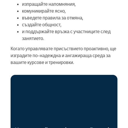
изпращайте напомняния,
комуникирайте ясно,
въведете правила за отмяна,
създайте общност,
и поддържайте връзка с участниците след
занятието.
Когато управлявате присъствието проактивно, ще
изградите по-надеждна и ангажираща среда за
вашите курсове и тренировки.