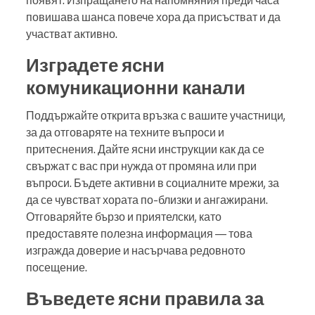
появят. Изпращането на напомняния преди часа
повишава шанса повече хора да присъстват и да
участват активно.
Изградете ясни
комуникационни канали
Поддържайте открита връзка с вашите участници,
за да отговаряте на техните въпроси и
притеснения. Дайте ясни инструкции как да се
свържат с вас при нужда от промяна или при
въпроси. Бъдете активни в социалните мрежи, за
да се чувстват хората по-близки и ангажирани.
Отговаряйте бързо и приятелски, като
предоставяте полезна информация — това
изгражда доверие и насърчава редовното
посещение.
Въведете ясни правила за