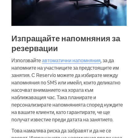
Изпращайте напомняния за
резервации
Използвайте
автоматични напомняния
, за да
напомните на участниците за предстоящите им
занятия. С Reservio можете да избирате между
напомняния по SMS или имейл, които деликатно
насочват вниманието на хората към
наближаващия час. Така планирате и
персонализирате напомнянията според нуждите
на вашите клиенти, като гарантирате, че ще
получат известие преди датата на занятието.
Това намалява риска да забравят и да не се