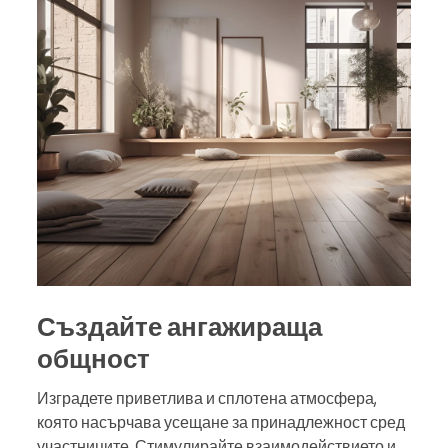
Създайте ангажираща
общност
Изградете приветлива и сплотена атмосфера,
която насърчава усещане за принадлежност сред
участниците. Стимулирайте взаимодействието и