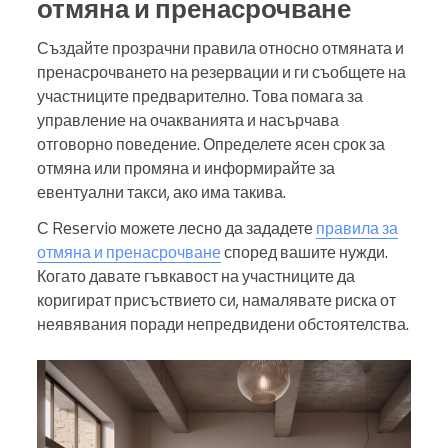
отмяна и пренасрочване
Създайте прозрачни правила относно отмяната и
пренасрочването на резервации и ги съобщете на
участниците предварително. Това помага за
управление на очакванията и насърчава
отговорно поведение. Определете ясен срок за
отмяна или промяна и информирайте за
евентуални такси, ако има такива.
С Reservio можете лесно да зададете
правила за
отмяна и пренасрочване
според вашите нужди.
Когато давате гъвкавост на участниците да
коригират присъствието си, намалявате риска от
неявявания поради непредвидени обстоятелства.