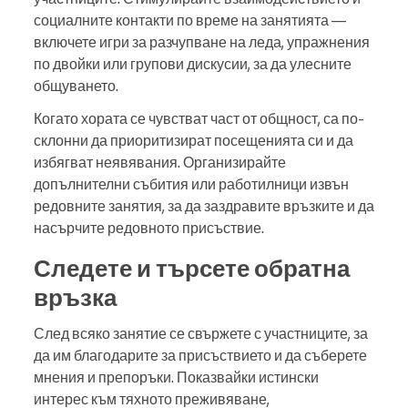
социалните контакти по време на занятията —
включете игри за разчупване на леда, упражнения
по двойки или групови дискусии, за да улесните
общуването.
Когато хората се чувстват част от общност, са по-
склонни да приоритизират посещенията си и да
избягват неявявания. Организирайте
допълнителни събития или работилници извън
редовните занятия, за да заздравите връзките и да
насърчите редовното присъствие.
Следете и търсете обратна
връзка
След всяко занятие се свържете с участниците, за
да им благодарите за присъствието и да съберете
мнения и препоръки. Показвайки истински
интерес към тяхното преживяване,