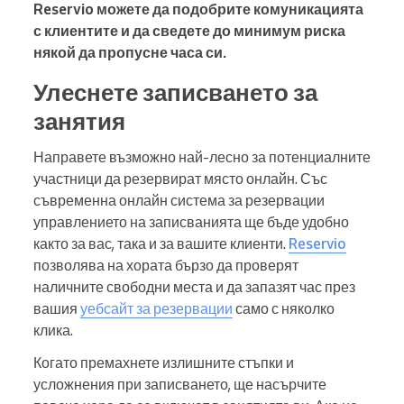
Reservio можете да подобрите комуникацията
с клиентите и да сведете до минимум риска
някой да пропусне часа си.
Улеснете записването за
занятия
Направете възможно най-лесно за потенциалните
участници да резервират място онлайн. Със
съвременна онлайн система за резервации
управлението на записванията ще бъде удобно
както за вас, така и за вашите клиенти.
Reservio
позволява на хората бързо да проверят
наличните свободни места и да запазят час през
вашия
уебсайт за резервации
само с няколко
клика.
Когато премахнете излишните стъпки и
усложнения при записването, ще насърчите