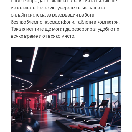
повече хора да се включат в занятията ви. Ако не
използвате Reservio, уверете се, че вашата
онлайн система за резервации работи
безпроблемно на смартфони, таблети и компютри.
Така клиентите ще могат да резервират удобно по
всяко време и от всяко място.