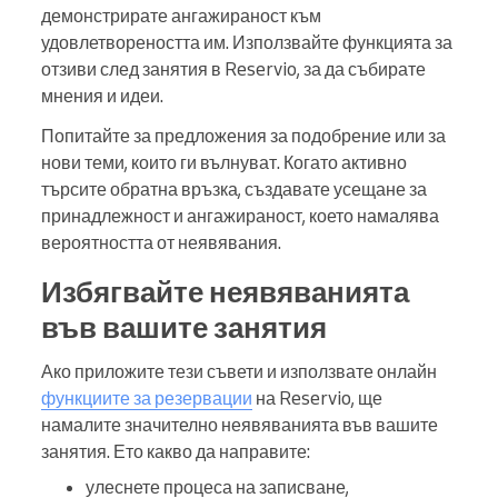
демонстрирате ангажираност към
удовлетвореността им. Използвайте функцията за
отзиви след занятия в Reservio, за да събирате
мнения и идеи.
Попитайте за предложения за подобрение или за
нови теми, които ги вълнуват. Когато активно
търсите обратна връзка, създавате усещане за
принадлежност и ангажираност, което намалява
вероятността от неявявания.
Избягвайте неявяванията
във вашите занятия
Ако приложите тези съвети и използвате онлайн
функциите за резервации
на Reservio, ще
намалите значително неявяванията във вашите
занятия. Ето какво да направите:
улеснете процеса на записване,