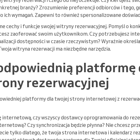
nkretnej branży? Zrozumienie preferencji odbiorców i tego, gdz
o ich wymagań. Zapewni to również spersonalizowane doświad
ne cechy i funkcje swojej witryny rezerwacyjnej. Pomyśl o kon
cesz zaoferować swoim użytkownikom. Czy potrzebujesz integr
ualizacji dostępności w czasie rzeczywistym? Wyraźnie określaj
Twoja witryna rezerwacji ma niezbędne narzędzia.
odpowiednią platformę 
rony rezerwacyjnej
powiedniej platformy dla twojej strony internetowej z rezerwa
ę internetową, czy wszyscy dostawcy oprogramowania do rezer
nternetową? Czy synchronizacja będzie płynna? Nie chcesz prz
ecie tylko dlatego, że twoja strona internetowa i kalendarz re
 ocenić różnych dostawców zarówno dla Twojej oficjalnej stron