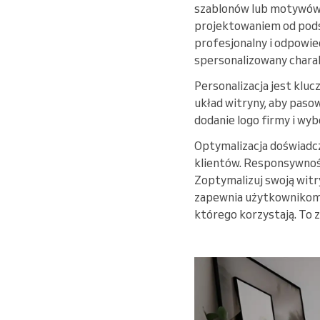
szablonów lub motywów. 
projektowaniem od podst
profesjonalny i odpowie
spersonalizowany chara
Personalizacja jest klu
układ witryny, aby paso
dodanie logo firmy i wy
Optymalizacja doświadcz
klientów. Responsywność
Zoptymalizuj swoją wit
zapewnia użytkownikom d
którego korzystają. To 