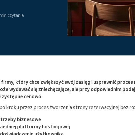
Enterprise
Prowadzisz dużą organizację
min czytania
 firmy, który chce zwiększyć swój zasięg i usprawnić proces
oże wydawać się zniechęcające, ale przy odpowiednim podej
przystępne cenowo.
o kroku przez proces tworzenia strony rezerwacyjnej bez roz
otrzeby biznesowe
iedniej platformy hostingowej
i doświadczenie użytkownika