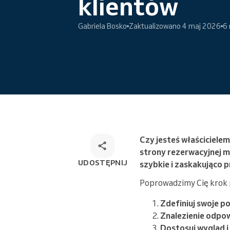
klientów
Wielokanałowe rozwiązanie do
rezerwacji
Gabriela Bosko
Zaktualizowano 4 maj 2026
6 
Czy jesteś właścicielem
strony rezerwacyjnej m
UDOSTĘPNIJ
szybkie i zaskakująco 
Poprowadzimy Cię krok p
Zdefiniuj swoje p
Znalezienie odpow
Dostosuj wygląd 