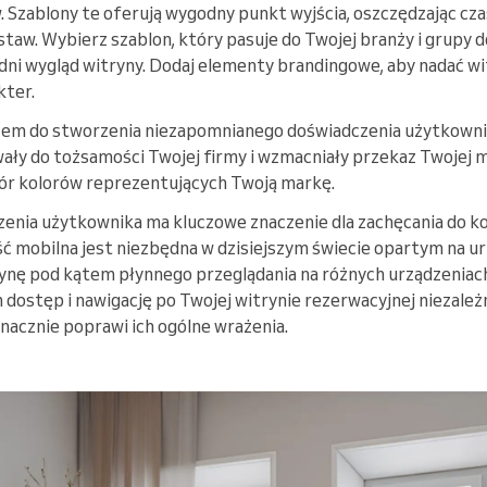
Szablony te oferują wygodny punkt wyjścia, oszczędzając czas
aw. Wybierz szablon, który pasuje do Twojej branży i grupy d
dni wygląd witryny. Dodaj elementy brandingowe, aby nadać wit
kter.
czem do stworzenia niezapomnianego doświadczenia użytkownik
wały do tożsamości Twojej firmy i wzmacniały przekaz Twojej 
bór kolorów reprezentujących Twoją markę.
enia użytkownika ma kluczowe znaczenie dla zachęcania do ko
 mobilna jest niezbędna w dzisiejszym świecie opartym na u
rynę pod kątem płynnego przeglądania na różnych urządzenia
ostęp i nawigację po Twojej witrynie rezerwacyjnej niezależn
znacznie poprawi ich ogólne wrażenia.