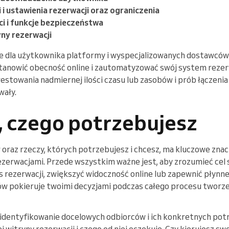
 i ustawienia rezerwacji oraz ograniczenia
ci i funkcje bezpieczeństwa
ny rezerwacji
e dla użytkownika platformy i wyspecjalizowanych dostawcó
stanowić obecność online i zautomatyzować swój system rezer
estowania nadmiernej ilości czasu lub zasobów i prób łączenia
wały.
, czego potrzebujesz
 oraz rzeczy, których potrzebujesz i chcesz, ma kluczowe zna
ezerwacjami. Przede wszystkim ważne jest, aby zrozumieć cel s
 rezerwacji, zwiększyć widoczność online lub zapewnić płynn
ów pokieruje twoimi decyzjami podczas całego procesu tworze
identyfikowanie docelowych odbiorców i ich konkretnych potr
j witryny rezerwacji i czego od niej oczekuje. Czy kierujesz sw