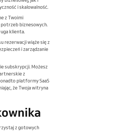
yczność i skalowalność.
dne z Twoimi
o potrzeb biznesowych.
uga klienta.
 rezerwacji wiąże się z
ezpieczeń i zarządzanie
zie subskrypcji. Możesz
artnerskie z
Ponadto platformy SaaS
iając, że Twoja witryna
kownika
orzystaj z gotowych