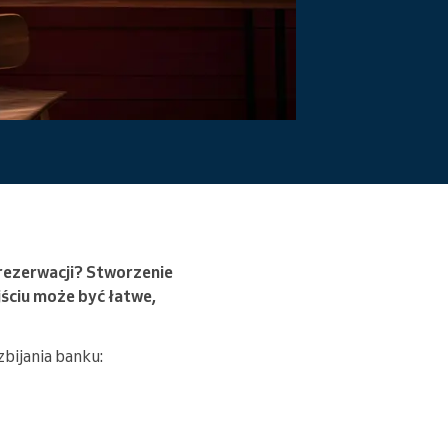
przeszkody.
Czytaj więcej
 rezerwacji? Stworzenie
ściu może być łatwe,
bijania banku: