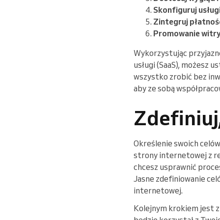
Skonfiguruj usługi
Zintegruj płatnoś
Promowanie witry
Wykorzystując przyjazn
usługi (SaaS), możesz u
wszystko zrobić bez inw
aby ze sobą współpraco
Zdefiniuj
Określenie swoich celów
strony internetowej z r
chcesz usprawnić proces
Jasne zdefiniowanie cel
internetowej.
Kolejnym krokiem jest z
będzie korzystał z Twoje