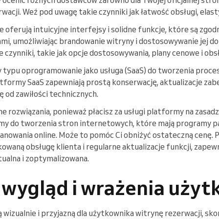
acji. Weź pod uwagę takie czynniki jak łatwość obsługi, elast
 oferują intuicyjne interfejsy i solidne funkcje, które są zgo
i, umożliwiając brandowanie witryny i dostosowywanie jej d
czynniki, takie jak opcje dostosowywania, plany cenowe i obsł
 typu oprogramowanie jako usługa (SaaS) do tworzenia procesu
atformy SaaS zapewniają prostą konserwację, aktualizacje zab
ę od zawiłości technicznych.
ne rozwiązania, ponieważ płacisz za usługi platformy na zasad
my do tworzenia stron internetowych, które mają programy p
nowania online. Może to pomóc Ci obniżyć ostateczną cenę. 
waną obsługę klienta i regularne aktualizacje funkcji, zapewn
tualna i zoptymalizowana.
 wygląd i wrażenia użyt
 wizualnie i przyjazną dla użytkownika witrynę rezerwacji, sk