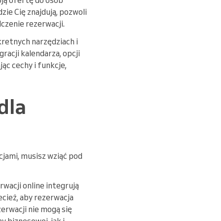
ie Cię znajdują, pozwoli
czenie rezerwacji.
kretnych narzędziach i
acji kalendarza, opcji
ąc cechy i funkcje,
dla
cjami, musisz wziąć pod
wacji online integrują
ecież, aby rezerwacja
zerwacji nie mogą się
y biznesowej, jak i