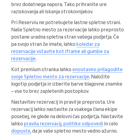
brez dodatnega napora. Tako prihranite ure
raziskovanja ali iskanja strokovnjakov.
Pri Reserviu ne potrebujete lastne spletne strani.
Naše Spletno mesto za rezervacije lahko preprosto
postane uradna spletna stran vašega podjetja. Če
pa svojo stran že imate, lahko
koledar za
rezervacije vstavite kot iframe ali gumbe za
rezervacije
.
Kot premium stranka lahko
enostavno prilagodite
svoje Spletno mesto za rezervacije
. Naložite
logotip podjetja in izberite barve blagovne znamke
– vse to brez zapletenih postopkov.
Nastavitev rezervacij in pravil je preprosta. Ure
rezervacij lahko nastavite za vsakega člana ekipe
posebej, ne glede na delovni čas podjetja. Nastavite
lahko
pravila rezervacij
,
politike odpovedi
in celo
dopuste
, da je vaše spletno mesto vedno ažurno.