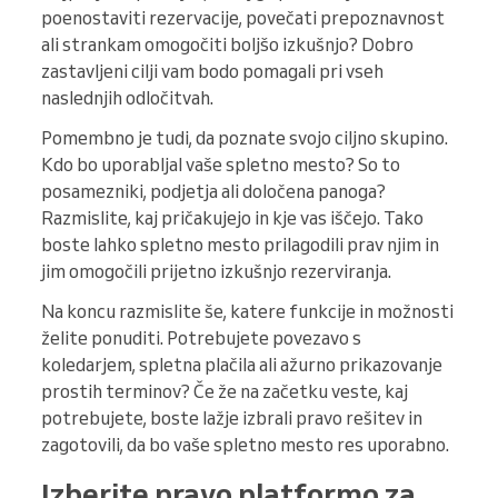
poenostaviti rezervacije, povečati prepoznavnost
ali strankam omogočiti boljšo izkušnjo? Dobro
zastavljeni cilji vam bodo pomagali pri vseh
naslednjih odločitvah.
Pomembno je tudi, da poznate svojo ciljno skupino.
Kdo bo uporabljal vaše spletno mesto? So to
posamezniki, podjetja ali določena panoga?
Razmislite, kaj pričakujejo in kje vas iščejo. Tako
boste lahko spletno mesto prilagodili prav njim in
jim omogočili prijetno izkušnjo rezerviranja.
Na koncu razmislite še, katere funkcije in možnosti
želite ponuditi. Potrebujete povezavo s
koledarjem, spletna plačila ali ažurno prikazovanje
prostih terminov? Če že na začetku veste, kaj
potrebujete, boste lažje izbrali pravo rešitev in
zagotovili, da bo vaše spletno mesto res uporabno.
Izberite pravo platformo za