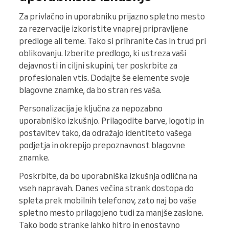
Za privlačno in uporabniku prijazno spletno mesto
za rezervacije izkoristite vnaprej pripravljene
predloge ali teme. Tako si prihranite čas in trud pri
oblikovanju. Izberite predlogo, ki ustreza vaši
dejavnosti in ciljni skupini, ter poskrbite za
profesionalen vtis. Dodajte še elemente svoje
blagovne znamke, da bo stran res vaša.
Personalizacija je ključna za nepozabno
uporabniško izkušnjo. Prilagodite barve, logotip in
postavitev tako, da odražajo identiteto vašega
podjetja in okrepijo prepoznavnost blagovne
znamke.
Poskrbite, da bo uporabniška izkušnja odlična na
vseh napravah. Danes večina strank dostopa do
spleta prek mobilnih telefonov, zato naj bo vaše
spletno mesto prilagojeno tudi za manjše zaslone.
Tako bodo stranke lahko hitro in enostavno