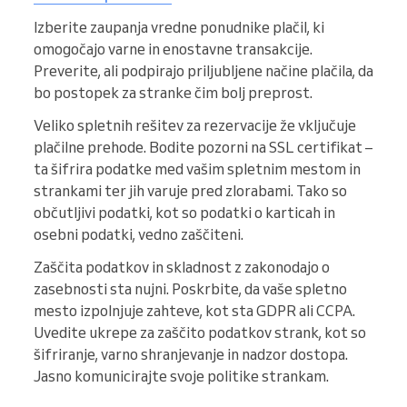
Izberite zaupanja vredne ponudnike plačil, ki
omogočajo varne in enostavne transakcije.
Preverite, ali podpirajo priljubljene načine plačila, da
bo postopek za stranke čim bolj preprost.
Veliko spletnih rešitev za rezervacije že vključuje
plačilne prehode. Bodite pozorni na SSL certifikat –
ta šifrira podatke med vašim spletnim mestom in
strankami ter jih varuje pred zlorabami. Tako so
občutljivi podatki, kot so podatki o karticah in
osebni podatki, vedno zaščiteni.
Zaščita podatkov in skladnost z zakonodajo o
zasebnosti sta nujni. Poskrbite, da vaše spletno
mesto izpolnjuje zahteve, kot sta GDPR ali CCPA.
Uvedite ukrepe za zaščito podatkov strank, kot so
šifriranje, varno shranjevanje in nadzor dostopa.
Jasno komunicirajte svoje politike strankam.