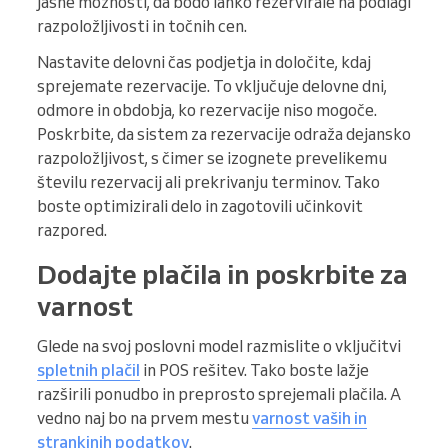
jasne možnosti, da bodo lahko rezervirale na podlagi
razpoložljivosti in točnih cen.
Nastavite delovni čas podjetja in določite, kdaj
sprejemate rezervacije. To vključuje delovne dni,
odmore in obdobja, ko rezervacije niso mogoče.
Poskrbite, da sistem za rezervacije odraža dejansko
razpoložljivost, s čimer se izognete prevelikemu
številu rezervacij ali prekrivanju terminov. Tako
boste optimizirali delo in zagotovili učinkovit
razpored.
Dodajte plačila in poskrbite za
varnost
Glede na svoj poslovni model razmislite o vključitvi
spletnih plačil
in POS rešitev. Tako boste lažje
razširili ponudbo in preprosto sprejemali plačila. A
vedno naj bo na prvem mestu
varnost vaših in
strankinih podatkov
.