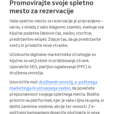
Promovirajte svoje spletno
mesto za rezervacije
Vaše spletno mesto za rezervacije je pripravljeno –
varno, v skladu z vašo blagovno znamko, vsebuje vse
ključne podatke (delovni čas, naslov, storitve,
predstavitev ekipe). Zdaj je čas, da ga predstavite
svetu in privabite nove stranke.
Učinkovite digitalne marketinške strategije so
ključne za večji obisk in pridobivanje strank.
Uporabite SEO, plačljivo oglaševanje (PPC) in
družbena omrežja.
Izkoristite moč
družbenih omrežij, e-poštnega
marketinga in ustvarjanja vsebin
, da povečate
prepoznavnost svojega spletnega mesta. Bodite
prisotni na platformah, kjer je vaša ciljna skupina, in
delite zanimive vsebine, akcije ter novosti. Z e-
poštnimi kampanjami dosezite obstoječe in nove