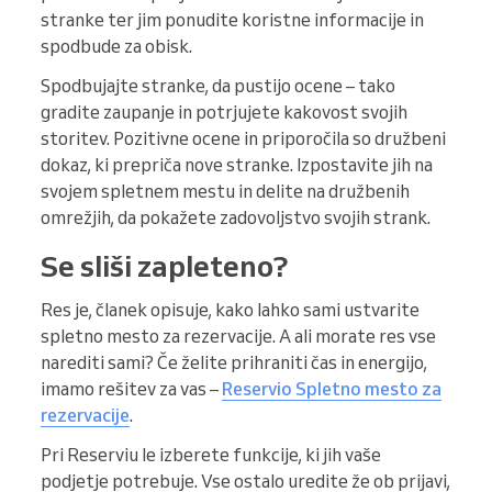
stranke ter jim ponudite koristne informacije in
spodbude za obisk.
Spodbujajte stranke, da pustijo ocene – tako
gradite zaupanje in potrjujete kakovost svojih
storitev. Pozitivne ocene in priporočila so družbeni
dokaz, ki prepriča nove stranke. Izpostavite jih na
svojem spletnem mestu in delite na družbenih
omrežjih, da pokažete zadovoljstvo svojih strank.
Se sliši zapleteno?
Res je, članek opisuje, kako lahko sami ustvarite
spletno mesto za rezervacije. A ali morate res vse
narediti sami? Če želite prihraniti čas in energijo,
imamo rešitev za vas –
Reservio Spletno mesto za
rezervacije
.
Pri Reserviu le izberete funkcije, ki jih vaše
podjetje potrebuje. Vse ostalo uredite že ob prijavi,