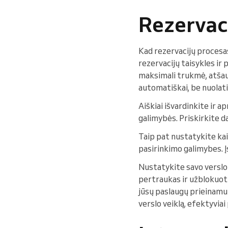
Rezervaci
Kad rezervacijų procesa
rezervacijų taisykles ir 
maksimali trukmė, atšauk
automatiškai, be nuolati
Aiškiai išvardinkite ir a
galimybės. Priskirkite da
Taip pat nustatykite kain
pasirinkimo galimybes. Įs
Nustatykite savo verslo 
pertraukas ir užblokuotu
jūsų paslaugų prieinamum
verslo veiklą, efektyviai