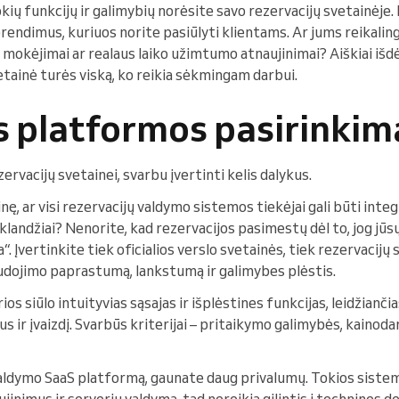
kių funkcijų ir galimybių norėsite savo rezervacijų svetainėje.
prendimus, kuriuos norite pasiūlyti klientams. Ar jums reikalin
ai mokėjimai ar realaus laiko užimtumo atnaujinimai? Aiškiai išd
vetainė turės viską, ko reikia sėkmingam darbui.
 platformos pasirinkim
rvacijų svetainei, svarbu įvertinti kelis dalykus.
inę, ar visi rezervacijų valdymo sistemos tiekėjai gali būti int
klandžiai? Nenorite, kad rezervacijos pasimestų dėl to, jog jūsų
. Įvertinkite tiek oficialios verslo svetainės, tiek rezervacijų
udojimo paprastumą, lankstumą ir galimybes plėstis.
os siūlo intuityvias sąsajas ir išplėstines funkcijas, leidžianči
us ir įvaizdį. Svarbūs kriterijai – pritaikymo galimybės, kainodar
aldymo SaaS platformą, gaunate daug privalumų. Tokios siste
inimus ir serverių valdymą, tad nereikia gilintis į technines de