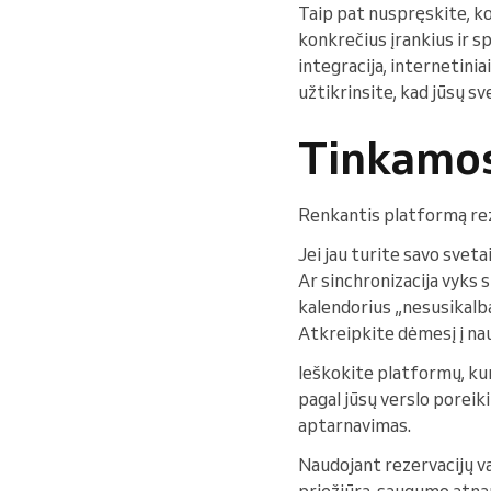
Taip pat nuspręskite, ko
konkrečius įrankius ir s
integracija, internetini
užtikrinsite, kad jūsų s
Tinkamos
Renkantis platformą reze
Jei jau turite savo sveta
Ar sinchronizacija vyks s
kalendorius „nesusikalba“
Atkreipkite dėmesį į na
Ieškokite platformų, kuri
pagal jūsų verslo poreiki
aptarnavimas.
Naudojant rezervacijų v
priežiūrą, saugumo atnauj