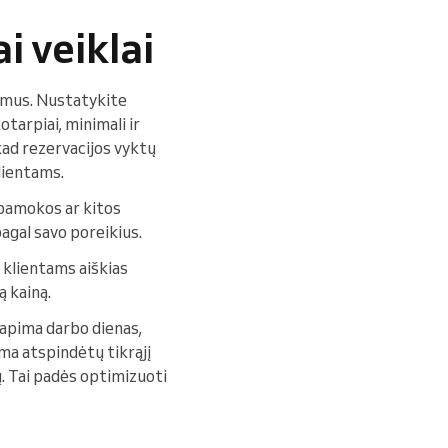
i veiklai
ymus. Nustatykite
otarpiai, minimali ir
kad rezervacijos vyktų
lientams.
, pamokos ar kitos
pagal savo poreikius.
e klientams aiškias
ą kainą.
i apima darbo dienas,
ema atspindėtų tikrąjį
. Tai padės optimizuoti