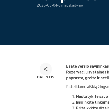
Internetinė rezervacija
2026-05-04
6 min. skaitymo
Omnichannel rezervacijų
sprendimas
Esate verslo savininkas
Rezervacijų svetainės kū
DALINTIS
paprasta, greita ir net
Pateikiame aiškią žingsni
Nustatykite savo 
Išsirinkite tinka
Pritaikykite dizai