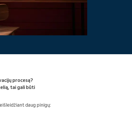
Skaityti daugiau
vacijų procesą?
ią, tai gali būti
eišleidžiant daug pinigų: