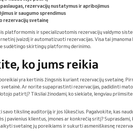
paslaugas, rezervacijų nustatymus ir apribojimus
ėjimus ir saugumo sprendimus
 rezervacijų svetainę
 platformomis ir specializuotomis rezervacijų valdymo siste
rnetinį įvaizdį ir automatizuoti rezervacijas. Visa tai įmanoma b
r be sudėtingo skirtingų platformų derinimo.
te, ko jums reikia
ir poreikiai yra kertinis žingsnis kuriant rezervacijų svetainę. P
ų svetainė. Ar norite supaprastinti rezervacijas, padidinti m
dotojo patirtį? Tiksliai žinodami, ko siekiate, lengviau priimsi
 savo tikslinę auditoriją ir jos lūkesčius. Pagalvokite, kas naudo
tės į pavienius klientus, įmones ar konkrečią sritį? Suprasdami, k
itaikyti svetainę jų poreikiams ir sukurti asmeniškesnę rezervac