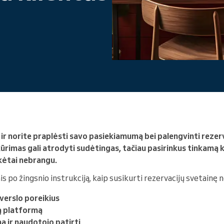
Vadovaujate didelei
organizacijai
 ir norite praplėsti savo pasiekiamumą bei palengvinti rezer
rimas gali atrodyti sudėtingas, tačiau pasirinkus tinkamą kel
ikėtai nebrangu.
s po žingsnio instrukciją, kaip susikurti rezervacijų svetainę n
verslo poreikius
mą platformą
ną ir naudotojo patirtį