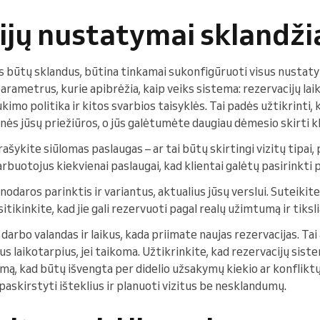
jų nustatymai sklandžia
s būtų sklandus, būtina tinkamai sukonfigūruoti visus nustat
parametrus, kurie apibrėžia, kaip veiks sistema: rezervacijų laik
imo politika ir kitos svarbios taisyklės. Tai padės užtikrinti, 
nės jūsų priežiūros, o jūs galėtumėte daugiau dėmesio skirti k
prašykite siūlomas paslaugas – ar tai būtų skirtingi vizitų tipai
rbuotojus kiekvienai paslaugai, kad klientai galėtų pasirinkti 
odaros parinktis ir variantus, aktualius jūsų verslui. Suteikit
itikinkite, kad jie gali rezervuoti pagal realų užimtumą ir tiksli
darbo valandas ir laikus, kada priimate naujas rezervacijas. Ta
s laikotarpius, jei taikoma. Užtikrinkite, kad rezervacijų sist
ą, kad būtų išvengta per didelio užsakymų kiekio ar konfliktų
 paskirstyti išteklius ir planuoti vizitus be nesklandumų.