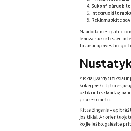
Sukonfigūruokite 
Integruokite mok
Reklamuokite savo
Naudodamiesi patogiomis
lengvai sukurti savo inte
finansinių investicijų i
Nustatyki
Aiškiai įvardyti tikslai 
kokią paskirtį turės jūs
užtikrinti sklandžią nau
proceso metu.
Kitas žingsnis – apibrėžti
jos tikisi. Ar orientuoja
ko jie ieško, galėsite pr