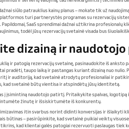
ažnai siūlo patrauklius kainų planus – mokate tik už naudojimą
 platformos turi partnerystės programas su rezervacijų siste
. Papildomai, SaaS sprendimai dažnai užtikrina profesionalų kl
ujinimus, todėl jūsų rezervacijų svetainė visada bus šiuolaikiška
ite dizainą ir naudotojo 
lią ir patogią rezervacijų svetainę, pasinaudokite iš anksto p
tai pradėti, taupo laiką ir pastangas kuriant dizainą nuo nulio. 
sritį ir auditoriją, kad svetainė atrodytų profesionaliai ir patik
 kad svetainė būtų vientisa ir atspindėtų jūsų identitetą.
 į įsimintiną naudotojo patirtį. Pritaikykite spalvas, logotipą
printumėte žinutę ir išsiskirtumėte iš konkurentų.
izavimas itin svarbus norint didinti konversijas ir išlaikyti kl
ais būtinas – pasirūpinkite, kad svetainė puikiai veiktų visuose
tikrins, kad klientai galės patogiai rezervuoti paslaugas tiek 