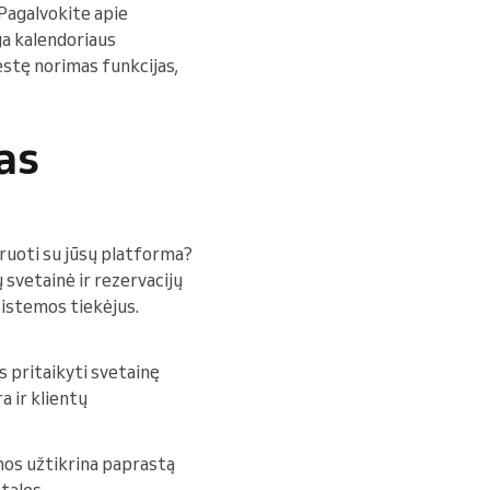
 Pagalvokite apie
ga kalendoriaus
ėstę norimas funkcijas,
as
egruoti su jūsų platforma?
 svetainė ir rezervacijų
 sistemos tiekėjus.
as pritaikyti svetainę
a ir klientų
mos užtikrina paprastą
tales.