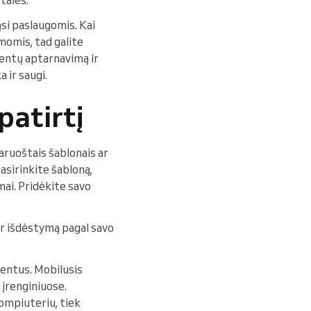
si paslaugomis. Kai
momis, tad galite
ientų aptarnavimą ir
 ir saugi.
patirtį
aruoštais šablonais ar
Pasirinkite šabloną,
imai. Pridėkite savo
 ir išdėstymą pagal savo
ientus. Mobilusis
 įrenginiuose.
kompiuteriu, tiek