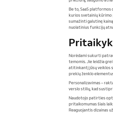
Be to, SaaS platformos d
kurios svetainių kūrimo
sumažinti galutinę kainą
nuolatinius funkcijų atna
Pritaikyk
Norėdami sukurti patrauk
temomis. Jie leidžia grei
atitinkantį jūsų veiklos 
prekių ženklo elementus,
Personalizavimas – raktas
verslo stilių, kad susti
Naudotojo patirties optim
pritaikomumas šiais laik
Reaguojantis dizainas už