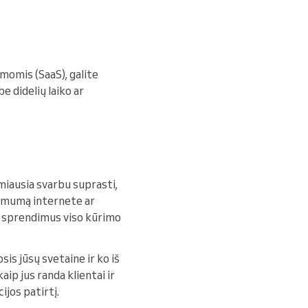
momis (SaaS), galite
e didelių laiko ar
irmiausia svarbu suprasti,
atomumą internete ar
te sprendimus viso kūrimo
sis jūsų svetaine ir ko iš
aip jus randa klientai ir
ijos patirtį.