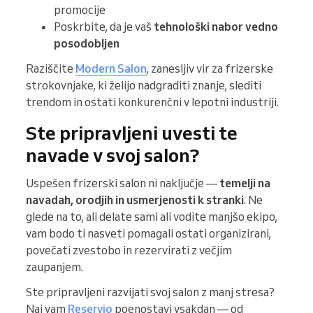
promocije
Poskrbite, da je vaš
tehnološki nabor vedno
posodobljen
Raziščite
Modern Salon
, zanesljiv vir za frizerske
strokovnjake, ki želijo nadgraditi znanje, slediti
trendom in ostati konkurenčni v lepotni industriji.
Ste pripravljeni uvesti te
navade v svoj salon?
Uspešen frizerski salon ni naključje —
temelji na
navadah, orodjih in usmerjenosti k stranki
. Ne
glede na to, ali delate sami ali vodite manjšo ekipo,
vam bodo ti nasveti pomagali ostati organizirani,
povečati zvestobo in rezervirati z večjim
zaupanjem.
Ste pripravljeni razvijati svoj salon z manj stresa?
Naj vam
Reservio
poenostavi vsakdan — od