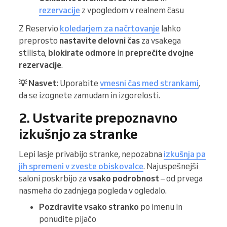
rezervacije
z vpogledom v realnem času
Z Reservio
koledarjem za načrtovanje
lahko
preprosto
nastavite delovni čas
za vsakega
stilista,
blokirate odmore
in
preprečite dvojne
rezervacije
.
💡 Nasvet:
Uporabite
vmesni čas med strankami
,
da se izognete zamudam in izgorelosti.
2. Ustvarite prepoznavno
izkušnjo za stranke
Lepi lasje privabijo stranke, nepozabna
izkušnja pa
jih spremeni v zveste obiskovalce
. Najuspešnejši
saloni poskrbijo za
vsako podrobnost
– od prvega
nasmeha do zadnjega pogleda v ogledalo.
Pozdravite vsako stranko
po imenu in
ponudite pijačo