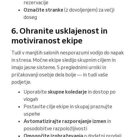
rezervacije
Označite stranke
(z dovoljenjem) za večji
doseg
6. Ohranite usklajenost in
motiviranost ekipe
Tudi v manjših salonih nesporazumi vodijo do napak
in stresa. Močne ekipe sledijo skupnim ciljem in
imajo jasne sisteme. S preglednimi urniki in
pričakovanji osebje dela bolje — in tudi vaše
podjetje.
Uporabite
skupne koledarje
in dostop po
vlogah
Postavite cilje ekipe in skupaj praznujte
uspehe
Avtomatizirajte razporejanje izmen
in
posodobitve razpoložljivosti
Omogočite izobraževanja
o dodatni prodaji