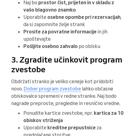
Naj bo
prostor čist, prijeten in v skladu z
vašo blagovno znamko
Uporabite
osebne opombe pri rezervacijah
,
da si zapomnite želje strank
Prosite za povratne informacije
in jih
upoštevajte
Pošljite osebno zahvalo
po obisku
3. Zgradite učinkovit program
zvestobe
Obdržati stranko je veliko ceneje kot pridobiti
novo.
Dober program zvestobe
lahko občasne
obiskovalce spremeni v redne stranke. Naj bodo
nagrade preproste, pregledne in resnično vredne.
Ponudite kartice zvestobe, npr.
kartica za 10
obiskov striženja
Uporabite
kreditne prepustnice
za
predplačane storitve