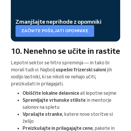
Zmanjšajte neprihode z opomniki
ZAČNITE POŠILJATI OPOMNIKE
10. Nenehno se učite in rastite
Lepotni sektor se hitro spreminja — in tako bi
morali tudi vi. Najbolj
uspešni frizerski saloni
jih
vodijo lastniki, ki se nikoli ne nehajo učiti,
preizkušati in prilagajati.
Obiščite lokalne delavnice
ali lepotne sejme
Spremljajte vrhunske stiliste
in mentorje
salonov na spletu
Vprašajte stranke
, katere nove storitve si
želijo
Preizkušajte in prilagajajte cene
, pakete in