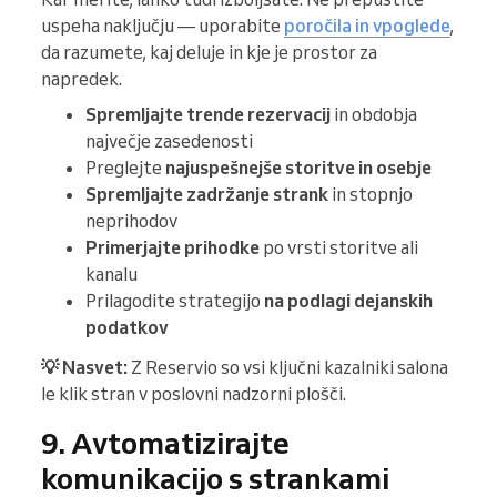
uspeha naključju — uporabite
poročiIa in vpoglede
,
da razumete, kaj deluje in kje je prostor za
napredek.
Spremljajte trende rezervacij
in obdobja
največje zasedenosti
Preglejte
najuspešnejše storitve in osebje
Spremljajte zadržanje strank
in stopnjo
neprihodov
Primerjajte prihodke
po vrsti storitve ali
kanalu
Prilagodite strategijo
na podlagi dejanskih
podatkov
💡 Nasvet:
Z Reservio so vsi ključni kazalniki salona
le klik stran v poslovni nadzorni plošči.
9. Avtomatizirajte
komunikacijo s strankami