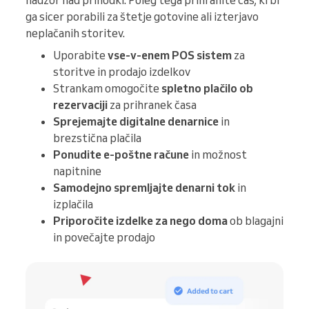
nadzor nad prihodki. Poleg tega prihranite čas, ki bi
ga sicer porabili za štetje gotovine ali izterjavo
neplačanih storitev.
Uporabite
vse-v-enem POS sistem
za
storitve in prodajo izdelkov
Strankam omogočite
spletno plačilo ob
rezervaciji
za prihranek časa
Sprejemajte digitalne denarnice
in
brezstična plačila
Ponudite e-poštne račune
in možnost
napitnine
Samodejno spremljajte denarni tok
in
izplačila
Priporočite izdelke za nego doma
ob blagajni
in povečajte prodajo