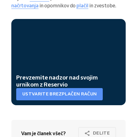
načrtovanja
in opomnikov do
plačil
in zvestobe.
Prevzemite nadzor nad svojim
urnikom z Reservio
USTVARITE BREZPLAČEN RAČUN
Vam je članek všeč?
DELITE