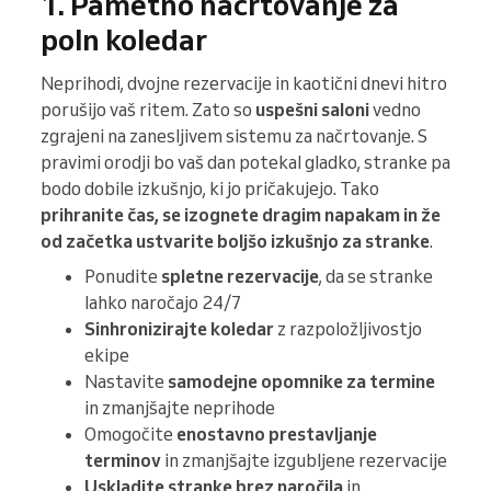
1. Pametno načrtovanje za
poln koledar
Neprihodi, dvojne rezervacije in kaotični dnevi hitro
porušijo vaš ritem. Zato so
uspešni saloni
vedno
zgrajeni na zanesljivem sistemu za načrtovanje. S
pravimi orodji bo vaš dan potekal gladko, stranke pa
bodo dobile izkušnjo, ki jo pričakujejo. Tako
prihranite čas, se izognete dragim napakam in že
od začetka ustvarite boljšo izkušnjo za stranke
.
Ponudite
spletne rezervacije
, da se stranke
lahko naročajo 24/7
Sinhronizirajte koledar
z razpoložljivostjo
ekipe
Nastavite
samodejne opomnike za termine
in zmanjšajte neprihode
Omogočite
enostavno prestavljanje
terminov
in zmanjšajte izgubljene rezervacije
Uskladite stranke brez naročila
in