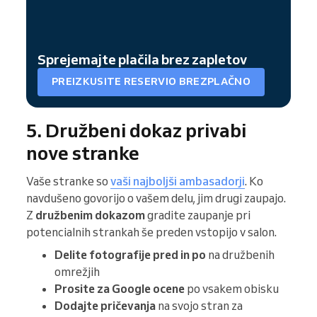
Sprejemajte plačila brez zapletov
PREIZKUSITE RESERVIO BREZPLAČNO
5. Družbeni dokaz privabi
nove stranke
Vaše stranke so
vaši najboljši ambasadorji
. Ko
navdušeno govorijo o vašem delu, jim drugi zaupajo.
Z
družbenim dokazom
gradite zaupanje pri
potencialnih strankah še preden vstopijo v salon.
Delite fotografije pred in po
na družbenih
omrežjih
Prosite za Google ocene
po vsakem obisku
Dodajte pričevanja
na svojo stran za