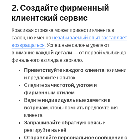
2. Создайте фирменный
клиентский сервис
Красивая стрижка может привести клиента в
салон, но именно
незабываемый опыт заставляет
возвращаться
. Успешные салоны уделяют
внимание
каждой детали
— от первой улыбки до
финального взгляда в зеркало.
Приветствуйте каждого клиента
по имени
и предложите напиток
Следите за
чистотой, уютом и
фирменным стилем
Ведите
индивидуальные заметки к
встречам
, чтобы помнить предпочтения
клиента
Запрашивайте обратную связь
и
реагируйте на неё
Отправляйте персональное сообщение с