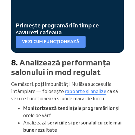
Primește programări în timp ce
savurezi cafeaua
VEZI CUM FUNCȚIONEAZĂ
8.
Analizează performanța
salonului în mod regulat
Ce măsori, poți îmbunătăți. Nu lăsa succesul la
întâmplare — folosește
rapoarte și analize
ca să
vezi ce funcționează și unde mai ai de lucru.
Monitorizează tendințele programărilor
și
orele de vârf
Analizează
serviciile și personalul cu cele mai
bune rezultate