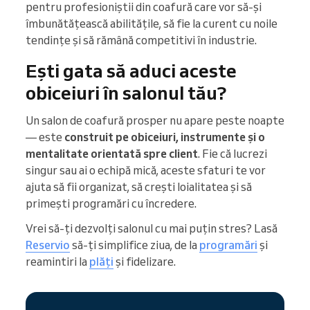
pentru profesioniștii din coafură care vor să-și
îmbunătățească abilitățile, să fie la curent cu noile
tendințe și să rămână competitivi în industrie.
Ești gata să aduci aceste
obiceiuri în salonul tău?
Un salon de coafură prosper nu apare peste noapte
— este
construit pe obiceiuri, instrumente și o
mentalitate orientată spre client
. Fie că lucrezi
singur sau ai o echipă mică, aceste sfaturi te vor
ajuta să fii organizat, să crești loialitatea și să
primești programări cu încredere.
Vrei să-ți dezvolți salonul cu mai puțin stres? Lasă
Reservio
să-ți simplifice ziua, de la
programări
și
reamintiri la
plăți
și fidelizare.