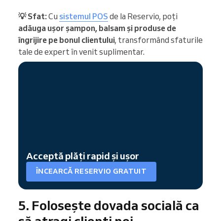
💡 Sfat:
Cu
sistemul POS
de la Reservio, poți
adăuga ușor șampon, balsam și produse de
îngrijire pe bonul clientului
, transformând sfaturile
tale de expert în venit suplimentar.
Acceptă plăți rapid și ușor
ÎNCEARCĂ RESERVIO GRATUIT
5. Folosește dovada socială ca
să atragi clienți noi