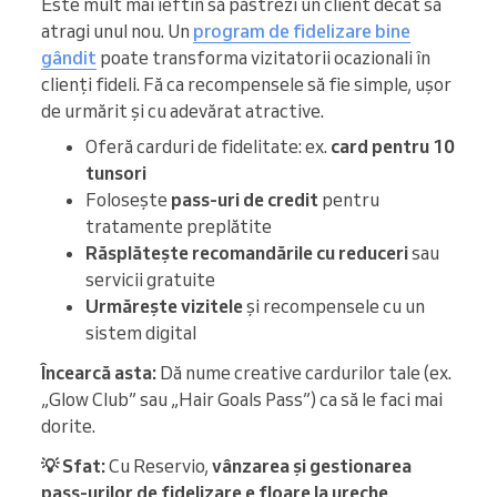
Este mult mai ieftin să păstrezi un client decât să
atragi unul nou. Un
program de fidelizare bine
gândit
poate transforma vizitatorii ocazionali în
clienți fideli. Fă ca recompensele să fie simple, ușor
de urmărit și cu adevărat atractive.
Oferă carduri de fidelitate: ex.
card pentru 10
tunsori
Folosește
pass-uri de credit
pentru
tratamente preplătite
Răsplătește recomandările cu reduceri
sau
servicii gratuite
Urmărește vizitele
și recompensele cu un
sistem digital
Încearcă asta:
Dă nume creative cardurilor tale (ex.
„Glow Club” sau „Hair Goals Pass”) ca să le faci mai
dorite.
💡 Sfat:
Cu Reservio,
vânzarea și gestionarea
pass-urilor de fidelizare e floare la ureche
.