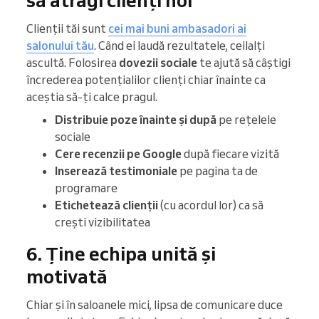
Clienții tăi sunt
cei mai buni ambasadori ai
salonului tău
. Când ei laudă rezultatele, ceilalți
ascultă. Folosirea
dovezii sociale
te ajută să câștigi
încrederea potențialilor clienți chiar înainte ca
aceștia să-ți calce pragul.
Distribuie poze înainte și după
pe rețelele
sociale
Cere recenzii pe Google
după fiecare vizită
Inserează testimoniale
pe pagina ta de
programare
Etichetează clienții
(cu acordul lor) ca să
crești vizibilitatea
6. Ține echipa unită și
motivată
Chiar și în saloanele mici, lipsa de comunicare duce