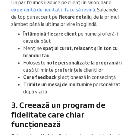
Un păr frumos îi aduce pe clienți în salon, dar o
experiență de neuitat îi face să revină
. Saloanele
de top pun accent pe
fiecare detaliu
, de la primul
zâmbet până la ultima privire în oglindă.
Întâmpină fiecare client
pe nume și oferă-i
ceva de băut
Menține
spațiul curat, relaxant și în ton cu
brandul tău
Folosește
note personalizate la programări
ca să ții minte preferințele clienților
Cere feedback
și acționează în consecință
Trimite un mesaj de mulțumire
personalizat
după vizită
3. Creează un program de
fidelitate care chiar
funcționează