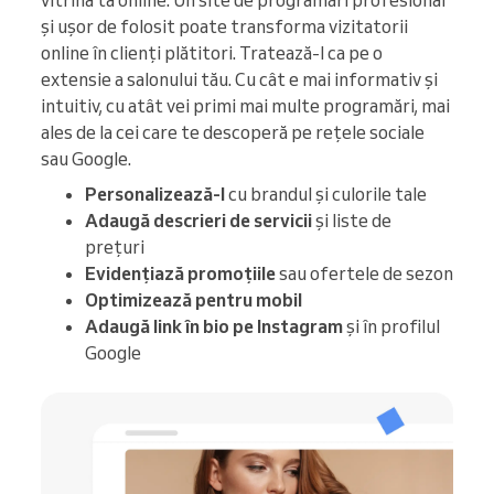
vitrina ta online. Un site de programări profesional
și ușor de folosit poate transforma vizitatorii
online în clienți plătitori. Tratează-l ca pe o
extensie a salonului tău. Cu cât e mai informativ și
intuitiv, cu atât vei primi mai multe programări, mai
ales de la cei care te descoperă pe rețele sociale
sau Google.
Personalizează-l
cu brandul și culorile tale
Adaugă descrieri de servicii
și liste de
prețuri
Evidențiază promoțiile
sau ofertele de sezon
Optimizează pentru mobil
Adaugă link în bio pe Instagram
și în profilul
Google