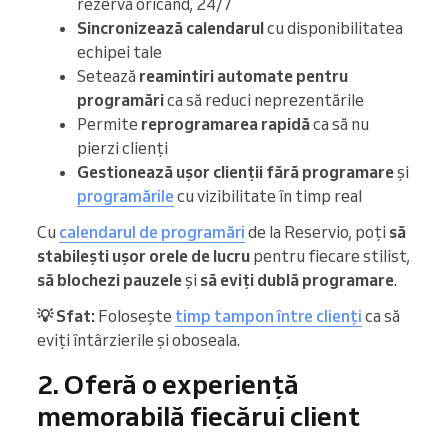
rezerva oricând, 24/7
Sincronizează calendarul
cu disponibilitatea
echipei tale
Setează
reamintiri automate pentru
programări
ca să reduci neprezentările
Permite
reprogramarea rapidă
ca să nu
pierzi clienți
Gestionează ușor clienții fără programare
și
programările
cu vizibilitate în timp real
Cu
calendarul de programări
de la Reservio, poți
să
stabilești ușor orele de lucru
pentru fiecare stilist,
să blochezi pauzele
și
să eviți dublă programare
.
💡 Sfat:
Folosește
timp tampon între clienți
ca să
eviți întârzierile și oboseala.
2. Oferă o experiență
memorabilă fiecărui client