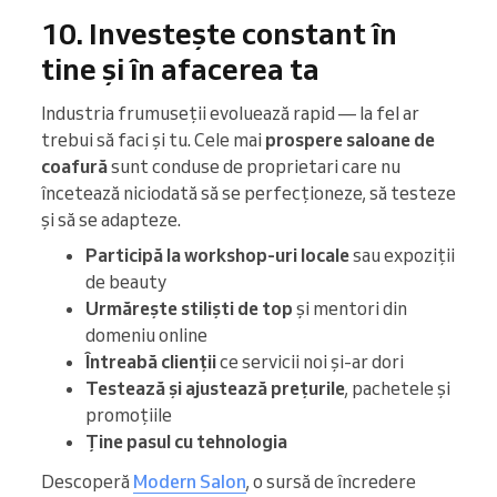
10. Investește constant în
tine și în afacerea ta
Industria frumuseții evoluează rapid — la fel ar
trebui să faci și tu. Cele mai
prospere saloane de
coafură
sunt conduse de proprietari care nu
încetează niciodată să se perfecționeze, să testeze
și să se adapteze.
Participă la workshop-uri locale
sau expoziții
de beauty
Urmărește stiliști de top
și mentori din
domeniu online
Întreabă clienții
ce servicii noi și-ar dori
Testează și ajustează prețurile
, pachetele și
promoțiile
Ține pasul cu tehnologia
Descoperă
Modern Salon
, o sursă de încredere