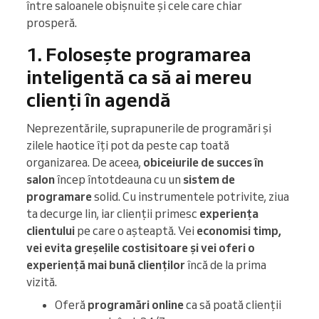
între saloanele obișnuite și cele care chiar
prosperă.
1. Folosește programarea
inteligentă ca să ai mereu
clienți în agendă
Neprezentările, suprapunerile de programări și
zilele haotice îți pot da peste cap toată
organizarea. De aceea,
obiceiurile de succes în
salon
încep întotdeauna cu un
sistem de
programare
solid. Cu instrumentele potrivite, ziua
ta decurge lin, iar clienții primesc
experiența
clientului
pe care o așteaptă. Vei
economisi timp,
vei evita greșelile costisitoare și vei oferi o
experiență mai bună clienților
încă de la prima
vizită.
Oferă
programări online
ca să poată clienții