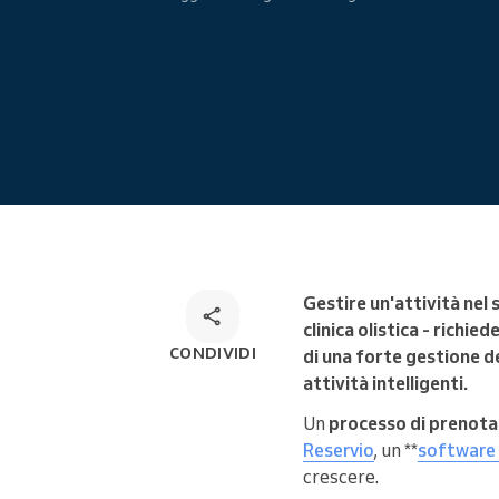
Prenotazione online
Soluzione di prenotazione
omnicanale
Gestire un'attività nel
clinica olistica - richi
CONDIVIDI
di una forte gestione de
attività intelligenti.
Un
processo di prenotaz
Reservio
, un **
software 
crescere.