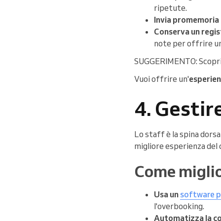
ripetute.
Invia promemoria 
Conserva un regist
note per offrire u
SUGGERIMENTO: Scopri
Vuoi offrire un'
esperien
4. Gestir
Lo staff è la spina dorsa
migliore esperienza del 
Come miglior
Usa un
software p
l'overbooking.
Automatizza la c