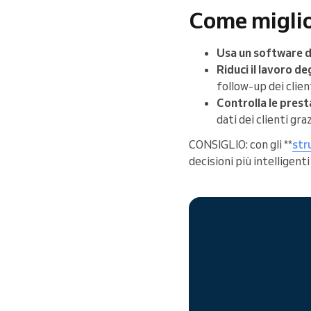
Come miglio
Usa un software d
Riduci il lavoro de
follow-up dei client
Controlla le presta
dati dei clienti gra
CONSIGLIO: con gli **
str
decisioni più intelligent