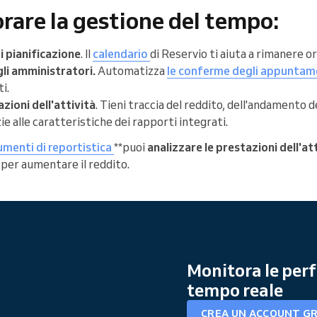
rare la gestione del tempo:
i pianificazione
. Il
calendario
di Reservio ti aiuta a rimanere o
gli amministratori.
Automatizza
le conferme degli appuntam
i.
zioni dell'attività
. Tieni traccia del reddito, dell'andamento d
zie alle caratteristiche dei rapporti integrati.
umenti di reportistica
**puoi
analizzare le prestazioni dell'at
i per aumentare il reddito.
Monitora le per
tempo reale
CREA UN ACCOUNT G