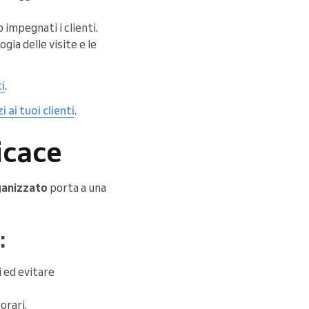
 impegnati i clienti.
gia delle visite e le
ti
.
i ai tuoi clienti
.
icace
ganizzato
porta a una
:
i ed evitare
 orari.