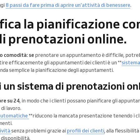
ggi
8 passi da fare prima di aprire un'attività di benessere
.
fica la pianificazione co
i prenotazioni online.
ano comodità: se
prenotare un appuntamento è difficile, potreb
tire efficacemente gli appuntamenti dei clienti è un **
sistema
enda semplice la pianificazione degli appuntamenti.
i un sistema di prenotazioni on
re su 24
, in modo che i clienti possano pianificare gli appunt
di lavoro.
automatiche
**riducono la mancata presentazione tenendo i cli
enti.
ività
senza problemi grazie ai
profili dei clienti
, alla flessibilit
disponibilità.