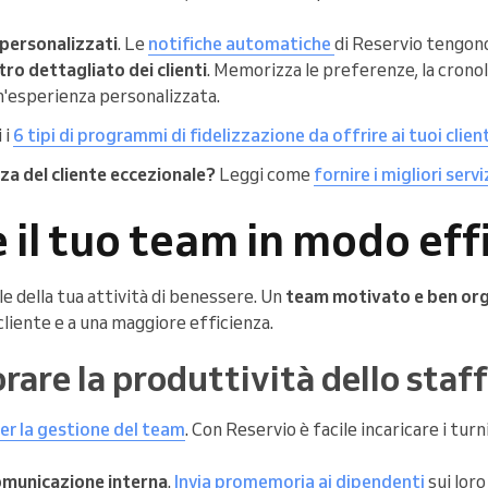
personalizzati
. Le
notifiche automatiche
di Reservio tengono
ro dettagliato dei clienti
. Memorizza le preferenze, la cronolo
n'esperienza personalizzata.
 i
6 tipi di programmi di fidelizzazione da offrire ai tuoi clien
za del cliente eccezionale?
Leggi come
fornire i migliori serviz
e il tuo team in modo eff
le della tua attività di benessere. Un
team motivato e ben or
cliente e a una maggiore efficienza.
are la produttività dello staff
er la gestione del team
. Con Reservio è facile incaricare i turn
omunicazione interna
.
Invia promemoria ai dipendenti
sui loro