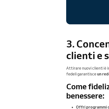
3. Concen
clienti e 
Attirare nuovi clienti è
fedeli garantisce
un red
Come fidelizz
benessere:
Offri programmi d