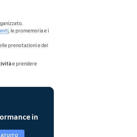
rganizzato.
enti
, le promemoria e i
elle prenotazioni e dei
tività
e prendere
formance in
RATUITO