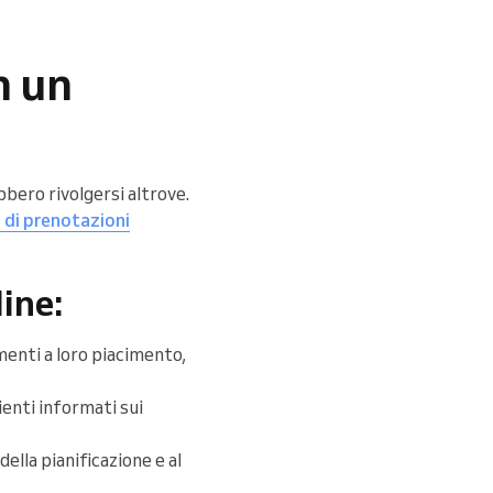
n un
bero rivolgersi altrove.
 di prenotazioni
line:
amenti a loro piacimento,
enti informati sui
à della pianificazione e al