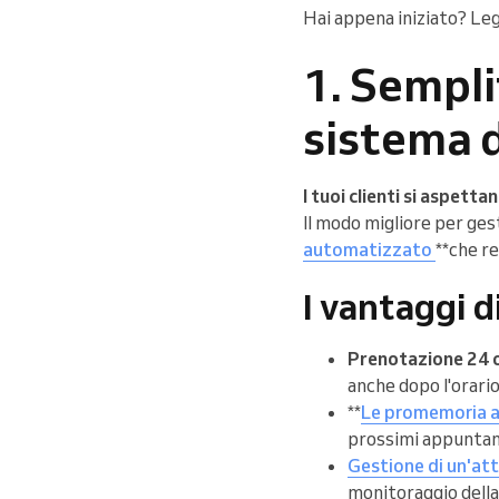
Hai appena iniziato? Le
1. Sempli
sistema d
I tuoi clienti si aspett
Il modo migliore per ges
automatizzato
**che r
I vantaggi d
Prenotazione 24 o
anche dopo l'orario 
**
Le promemoria 
prossimi appuntam
Gestione di un'att
monitoraggio della 