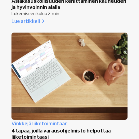
Asiakasuskollisuuden kehittäminen kauneuden
ja hyvinvoinnin alalla
Lukemiseen kuluu 2 min
Lue artikkeli
Vinkkejä liiketoimintaan
4 tapaa, joilla varausohjelmisto helpottaa
liiketoimintaasi