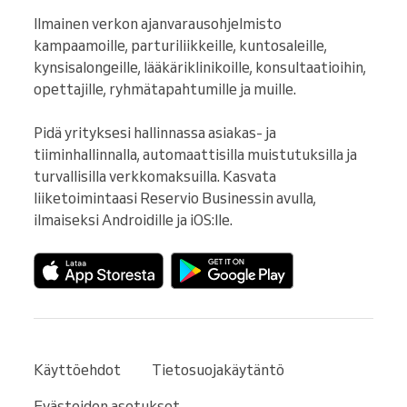
Ilmainen verkon ajanvarausohjelmisto 
kampaamoille, parturiliikkeille, kuntosaleille, 
kynsisalongeille, lääkäriklinikoille, konsultaatioihin, 
opettajille, ryhmätapahtumille ja muille.

Pidä yrityksesi hallinnassa asiakas- ja 
tiiminhallinnalla, automaattisilla muistutuksilla ja 
turvallisilla verkkomaksuilla. Kasvata 
liiketoimintaasi Reservio Businessin avulla, 
ilmaiseksi Androidille ja iOS:lle.
Käyttöehdot
Tietosuojakäytäntö
Evästeiden asetukset