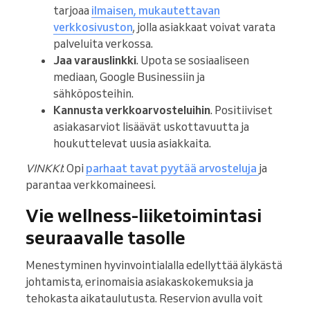
tarjoaa
ilmaisen, mukautettavan
verkkosivuston
, jolla asiakkaat voivat varata
palveluita verkossa.
Jaa varauslinkki
. Upota se sosiaaliseen
mediaan, Google Businessiin ja
sähköposteihin.
Kannusta verkkoarvosteluihin
. Positiiviset
asiakasarviot lisäävät uskottavuutta ja
houkuttelevat uusia asiakkaita.
VINKKI
: Opi
parhaat tavat pyytää arvosteluja
ja
parantaa verkkomaineesi.
Vie wellness-liiketoimintasi
seuraavalle tasolle
Menestyminen hyvinvointialalla edellyttää älykästä
johtamista, erinomaisia asiakaskokemuksia ja
tehokasta aikataulutusta. Reservion avulla voit