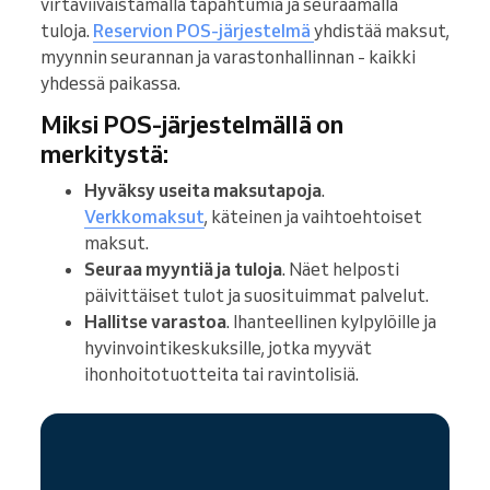
virtaviivaistamalla tapahtumia ja seuraamalla
tuloja.
Reservion POS-järjestelmä
yhdistää maksut,
myynnin seurannan ja varastonhallinnan - kaikki
yhdessä paikassa.
Miksi POS-järjestelmällä on
merkitystä:
Hyväksy useita maksutapoja
.
Verkkomaksut
, käteinen ja vaihtoehtoiset
maksut.
Seuraa myyntiä ja tuloja
. Näet helposti
päivittäiset tulot ja suosituimmat palvelut.
Hallitse varastoa
. Ihanteellinen kylpylöille ja
hyvinvointikeskuksille, jotka myyvät
ihonhoitotuotteita tai ravintolisiä.