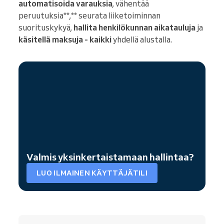
automatisoida varauksia
, vähentää
peruutuksia**,** seurata liiketoiminnan
suorituskykyä,
hallita henkilökunnan aikatauluja
ja
käsitellä maksuja - kaikki
yhdellä alustalla.
Valmis yksinkertaistamaan hallintaa?
LUO ILMAINEN KÄYTTÄJÄTILI