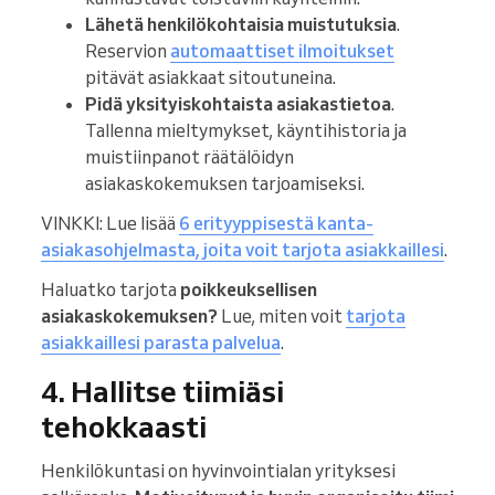
Lähetä henkilökohtaisia muistutuksia
.
Reservion
automaattiset ilmoitukset
pitävät asiakkaat sitoutuneina.
Pidä yksityiskohtaista asiakastietoa
.
Tallenna mieltymykset, käyntihistoria ja
muistiinpanot räätälöidyn
asiakaskokemuksen tarjoamiseksi.
VINKKI: Lue lisää
6 erityyppisestä kanta-
asiakasohjelmasta, joita voit tarjota asiakkaillesi
.
Haluatko tarjota
poikkeuksellisen
asiakaskokemuksen?
Lue, miten voit
tarjota
asiakkaillesi parasta palvelua
.
4. Hallitse tiimiäsi
tehokkaasti
Henkilökuntasi on hyvinvointialan yrityksesi