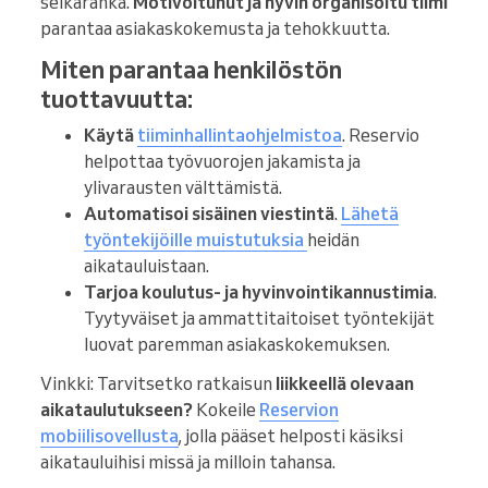
selkäranka.
Motivoitunut ja hyvin organisoitu tiimi
parantaa asiakaskokemusta ja tehokkuutta.
Miten parantaa henkilöstön
tuottavuutta:
Käytä
tiiminhallintaohjelmistoa
. Reservio
helpottaa työvuorojen jakamista ja
ylivarausten välttämistä.
Automatisoi sisäinen viestintä
.
Lähetä
työntekijöille muistutuksia
heidän
aikatauluistaan.
Tarjoa koulutus- ja hyvinvointikannustimia
.
Tyytyväiset ja ammattitaitoiset työntekijät
luovat paremman asiakaskokemuksen.
Vinkki: Tarvitsetko ratkaisun
liikkeellä olevaan
aikataulutukseen?
Kokeile
Reservion
mobiilisovellusta
, jolla pääset helposti käsiksi
aikatauluihisi missä ja milloin tahansa.