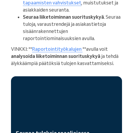
tapaamisten vahvistukset
, muistutukset ja
asiakkaiden seuranta.
Seuraa liiketoiminnan suorituskykyä
. Seuraa
tuloja, varaustrendejä ja asiakastietoja
sisäänrakennettujen
raportointiominaisuuksien avulla.
VINKKI: **
Raportointityökalujen
**avulla voit
analysoida liiketoiminnan suorituskykyä
ja tehdä
älykkäämpiä päätöksiä tulojen kasvattamiseksi.
Seuraa tuloksia reaaliajassa