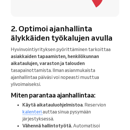
2. Optimoi ajanhallinta
älykkäiden työkalujen avulla
Hyvinvointiyrityksen pyörittäminen tarkoittaa
asiakkaiden tapaamisten, henkilökunnan
aikataulujen, varaston ja talouden
tasapainottamista. Ilman asianmukaista
ajanhallintaa päiväsi voi nopeasti muuttua
ylivoimaiseksi.
Miten parantaa ajanhallintaa:
Käytä aikatauluohjelmistoa
. Reservion
kalenteri
auttaa sinua pysymään
järjestyksessä.
Vähennä hallintotyötä.
Automatisoi