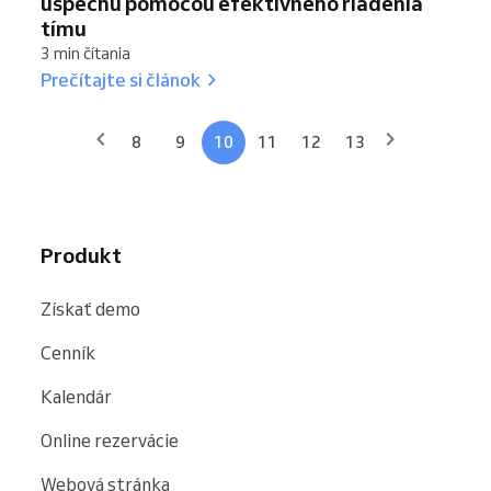
úspechu pomocou efektívneho riadenia
tímu
3 min čítania
Prečítajte si článok
8
9
10
11
12
13
Produkt
Získať demo
Cenník
Kalendár
Online rezervácie
Webová stránka