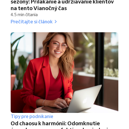
sezóny: Prilákanie a udržiavanie klientov
na tento Vianočný čas
4.5 min čítania
Prečítajte si článok
Tipy pre podnikanie
Od chaosu k harmónii: Odomknutie