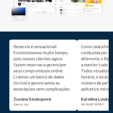
Reservio é sensacional!
Como cada ativid
Economizamos muito tempo,
conduzida por um
pois nossos clientes agora
diferente, o Rese
fazem reservas e gerenciam
a manter tudo or
seus compromissos online.
Todos visualizam
Criamos um banco de dados
horário, o local da
incrível e gerenciamos as
número de partic
associações sem complicações.
aplicativo móvel 
Zuzana Soukupová
Karolína Loukot
Gym & Joy
SKI SURF SPORT