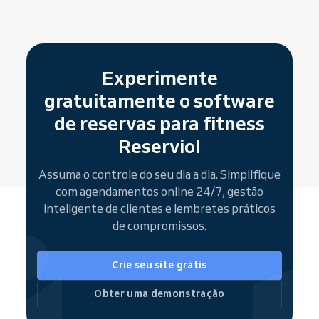
recorrer a outro aplicativo.
Os
botões de agendamento
são outra forma
Deixe o papel para trás. Aproveite melhor seu
de atrair tráfego. Integrados ao seu site e
tempo e foque no atendimento aos seus
redes sociais, facilitam os agendamentos
clientes.
rápidos, direcionando os usuários para sua
Experimente
Página de Agendamento completa ou
gratuitamente o software
permitindo reservas imediatas de serviços
de reservas para fitness
individuais.
Reservio!
Como parte da comunidade Reservio, sua
academia também é facilmente encontrada
Assuma o controle do seu dia a dia. Simplifique
em motores de busca e plataformas como
com agendamentos online 24/7, gestão
Google
,
Bing
e
Facebook
.
inteligente de clientes e lembretes práticos
de compromissos.
Crie seu site grátis
Obter uma demonstração