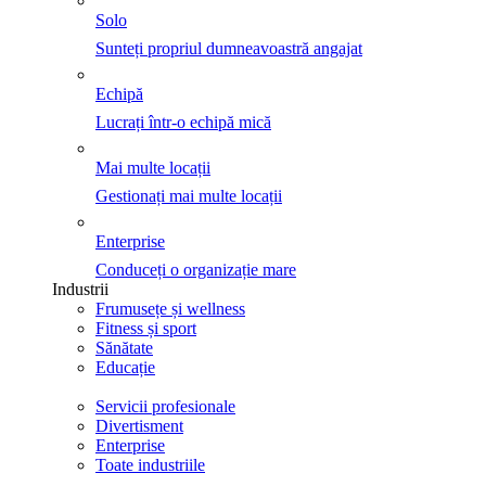
Solo
Sunteți propriul dumneavoastră angajat
Echipă
Lucrați într-o echipă mică
Mai multe locații
Gestionați mai multe locații
Enterprise
Conduceți o organizație mare
Industrii
Frumusețe și wellness
Fitness și sport
Sănătate
Educație
Servicii profesionale
Divertisment
Enterprise
Toate industriile