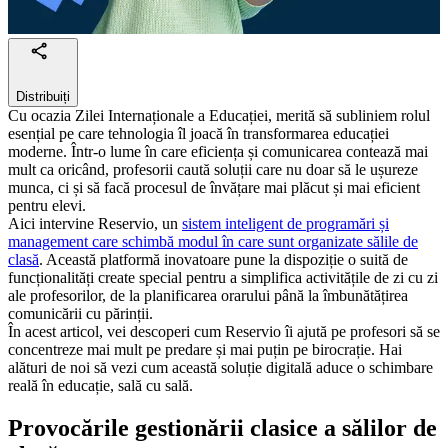
Distribuiți
Cu ocazia Zilei Internaționale a Educației, merită să subliniem rolul
esențial pe care tehnologia îl joacă în transformarea educației
moderne. Într-o lume în care eficiența și comunicarea contează mai
mult ca oricând, profesorii caută soluții care nu doar să le ușureze
munca, ci și să facă procesul de învățare mai plăcut și mai eficient
pentru elevi.
Aici intervine Reservio, un
sistem inteligent de programări și
management care schimbă modul în care sunt organizate sălile de
clasă
. Această platformă inovatoare pune la dispoziție o suită de
funcționalități create special pentru a simplifica activitățile de zi cu zi
ale profesorilor, de la planificarea orarului până la îmbunătățirea
comunicării cu părinții.
În acest articol, vei descoperi cum Reservio îi ajută pe profesori să se
concentreze mai mult pe predare și mai puțin pe birocrație. Hai
alături de noi să vezi cum această soluție digitală aduce o schimbare
reală în educație, sală cu sală.
Provocările gestionării clasice a sălilor de