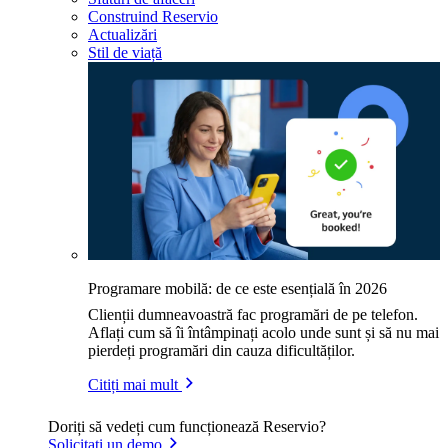
Construind Reservio
Actualizări
Stil de viață
Programare mobilă: de ce este esențială în 2026
Clienții dumneavoastră fac programări de pe telefon.
Aflați cum să îi întâmpinați acolo unde sunt și să nu mai
pierdeți programări din cauza dificultăților.
Citiți mai mult
Doriți să vedeți cum funcționează Reservio?
Solicitați un demo