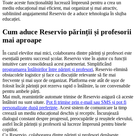
Toate aceste funcționalități lucrează împreună pentru a crea un
mediu educațional mai eficient, mai organizat și mai atractiv,
subliniind angajamentul Reservio de a aduce tehnologia în slujba
educației.
Cum aduce Reservio părinții și profesorii
mai aproape
În cazul elevilor mai mici, colaborarea dintre părinți și profesori este
esențială pentru succesul școlar. Reservio vine în ajutor cu funcții
intuitive care consolidează acest parteneriat. Simplificând
programarea întâlnirilor între părinți și profesori
, Reservio elimină
obstacolele logistice și face ca discuțiile relevante să fie mai
frecvente și mai ușor de organizat. Platforma este atât de ușor de
folosit încât părinții pot rezerva rapid o întâlnire, la ore convenabile
pentru ambele părți.
Mai mult, reamintirile automate trimise de Reservio asigură că aceste
întâlniri nu sunt uitate.
Pot fi trimise prin e-mail sau SMS și pot fi
personalizate după preferințe
. Acest sistem de comunicare la timp
creează un mediu educațional deschis și receptiv. Încurajează
dialogul constant despre progresul, preocupările și reușitele elevului,
astfel încât părinții și profesorii să lucreze împreună pentru binele
copiilor.
Cu Reservio, colaborarea dintre părinți și profesori depășește