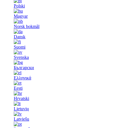
Polski
Magyar
Norsk bokmål
Dansk
Suomi
Svenska
Български
Ελληνικά
Eesti
Hrvatski
Lietuvių
Latviešu