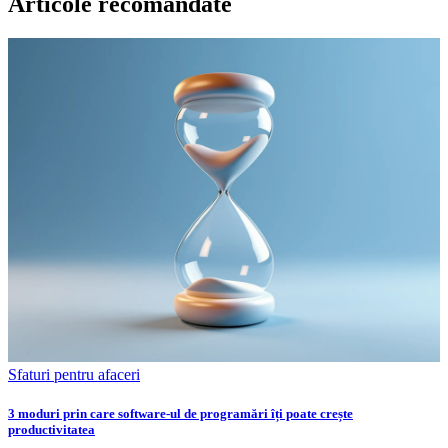
Articole recomandate
Sfaturi pentru afaceri
3 moduri prin care software-ul de programări îți poate crește
productivitatea