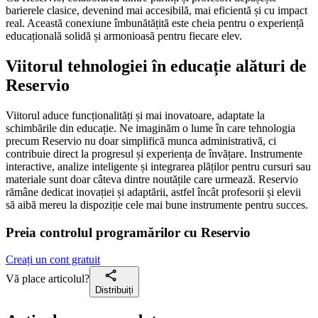
barierele clasice, devenind mai accesibilă, mai eficientă și cu impact
real. Această conexiune îmbunătățită este cheia pentru o experiență
educațională solidă și armonioasă pentru fiecare elev.
Viitorul tehnologiei în educație alături de
Reservio
Viitorul aduce funcționalități și mai inovatoare, adaptate la
schimbările din educație. Ne imaginăm o lume în care tehnologia
precum Reservio nu doar simplifică munca administrativă, ci
contribuie direct la progresul și experiența de învățare. Instrumente
interactive, analize inteligente și integrarea plăților pentru cursuri sau
materiale sunt doar câteva dintre noutățile care urmează. Reservio
rămâne dedicat inovației și adaptării, astfel încât profesorii și elevii
să aibă mereu la dispoziție cele mai bune instrumente pentru succes.
Preia controlul programărilor cu Reservio
Creați un cont gratuit
Vă place articolul?
Distribuiți