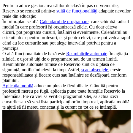
Pentru a aduce gestionarea sălilor de clasă în pas cu vremurile,
Reservio se remarcă printr-o
suită de funcționalități
adaptate nevoilor
reale din educație:
În prim-plan se află
Calendarul de programare
, care schimbă radical
modul în care profesorii își organizează zilele. Cu doar câteva
clicuri, pot programa cursuri, întâlniri și evenimente. Calendarul nu
este util doar pentru profesori, ci și pentru elevi, care pot vedea rapid
când au loc cursurile sau pot alege intervalul potrivit pentru a
participa.
O altă funcționalitate de bază este
Reamintirile automate
. În agitația
zilnică, e ușor să uiți de o programare sau de un termen limită.
Reamintirile automate trimise de Reservio sunt ca o plasă de
siguranță, notificând elevii la timp. Astfel,
scad absențele
, crește
responsabilitatea și fiecare curs sau întâlnire se desfășoară conform
planului.
Aplicația mobilă
aduce un plus de flexibilitate. Gândită pentru
profesorii mereu pe fugă, aplicația pune toate funcțiile Reservio la
îndemână. Fie că vrei să verifici programul zilei, să actualizezi
cursurile sau să vezi lista participanților în timp real, aplicația mobilă
te ajută să fii mereu conectat și la curent cu tot ce se întâmplă.