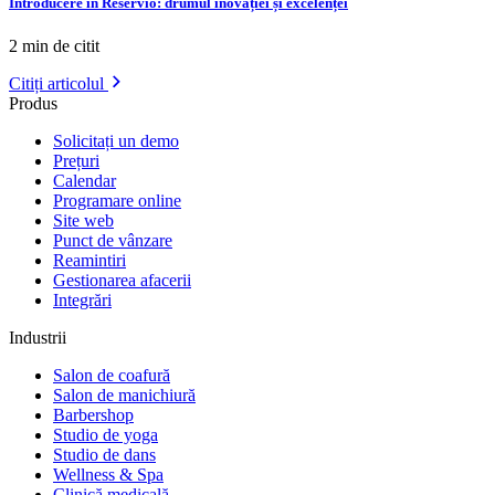
Introducere în Reservio: drumul inovației și excelenței
2 min de citit
Citiți articolul
Produs
Solicitați un demo
Prețuri
Calendar
Programare online
Site web
Punct de vânzare
Reamintiri
Gestionarea afacerii
Integrări
Industrii
Salon de coafură
Salon de manichiură
Barbershop
Studio de yoga
Studio de dans
Wellness & Spa
Clinică medicală