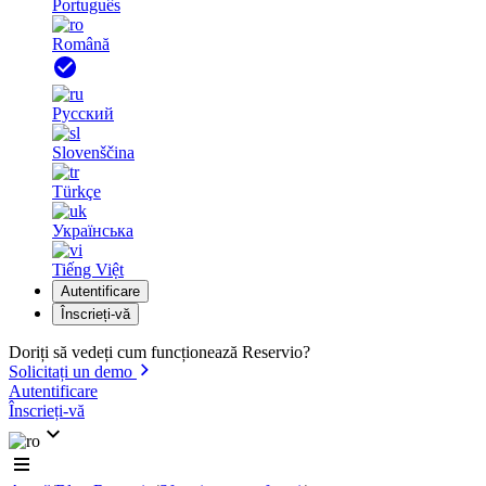
Português
Română
Русский
Slovenščina
Türkçe
Українська
Tiếng Việt
Autentificare
Înscrieți-vă
Doriți să vedeți cum funcționează Reservio?
Solicitați un demo
Autentificare
Înscrieți-vă