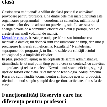
clasă
Gestionarea tradițională a sălilor de clasă poate fi o adevărată
provocare pentru profesori. Una dintre cele mai mari dificultăți este
organizarea programului — coordonarea cursurilor, întâlnirilor și
evenimentelor devine adesea un puzzle logistic. La acestea se
adaugă nevoia de a comunica eficient cu elevii și părinții, ceea ce
crește și mai mult volumul de muncă.
Metodele clasice
, bazate pe notițe pe hârtie sau introducerea
manuală a datelor, nu doar că sunt consumatoare de timp, dar sunt și
predispuse la greșeli și ineficiență. Rezultatul? Neînțelegeri,
suprapuneri de program și, în final, o scădere a calității actului
educațional și a implicării elevilor.
În plus, profesorii ajung să fie copleșiți de sarcini administrative,
rămânându-le tot mai puțin timp pentru ceea ce contează cu adevărat
— predarea și relația cu elevii. Nevoia unui sistem eficient, sigur și
ușor de folosit este clară. Aici intervine tehnologia. Soluții precum
Reservio sunt gândite tocmai pentru a răspunde acestor provocări,
oferind un mod simplu și rapid de a gestiona activitatea din sala de
clasă.
Funcționalități Reservio care fac
diferența pentru profesori