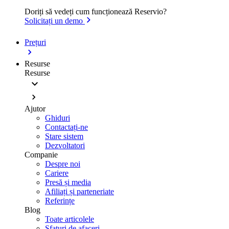
Doriți să vedeți cum funcționează Reservio?
Solicitați un demo
Prețuri
Resurse
Resurse
Ajutor
Ghiduri
Contactați-ne
Stare sistem
Dezvoltatori
Companie
Despre noi
Cariere
Presă și media
Afiliați și parteneriate
Referințe
Blog
Toate articolele
Sfaturi de afaceri