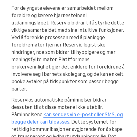
For de yngste elevene er samarbeidet mellom
foreldre og lærere hjørnesteinen i
utdanningsløpet. Reservio bidrar til å styrke dette
viktige samarbeidet med sine intuitive funksjoner.
Ved å forenkle prosessen med å planlegge
foreldremøter fjerner Reservio logistiske
hindringer, noe som bidrar til hyppigere og mer
meningsfylte møter. Plattformens
brukervennlighet gjør det enklere for foreldrene å
involvere seg i barnets skolegang, og de kan enkelt
booke avtaler på tidspunkter som passer begge
parter.
Reservios automatiske påminnelser bidrar
dessuten til at disse møtene ikke uteblir.
Påminnelsene
kan sendes via e-post eller SMS, og
begge deler kan tilpasses
. Dette systemet for
rettidig kommunikasjon er avgjørende for å skape
et transparent og lydhørt utdanningsmiljø. Det