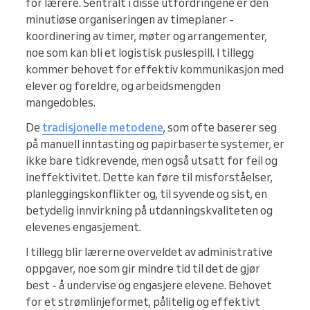
for lærere. Sentralt i disse utfordringene er den
minutiøse organiseringen av timeplaner -
koordinering av timer, møter og arrangementer,
noe som kan bli et logistisk puslespill. I tillegg
kommer behovet for effektiv kommunikasjon med
elever og foreldre, og arbeidsmengden
mangedobles.
De
tradisjonelle metodene
, som ofte baserer seg
på manuell inntasting og papirbaserte systemer, er
ikke bare tidkrevende, men også utsatt for feil og
ineffektivitet. Dette kan føre til misforståelser,
planleggingskonflikter og, til syvende og sist, en
betydelig innvirkning på utdanningskvaliteten og
elevenes engasjement.
I tillegg blir lærerne overveldet av administrative
oppgaver, noe som gir mindre tid til det de gjør
best - å undervise og engasjere elevene. Behovet
for et strømlinjeformet, pålitelig og effektivt