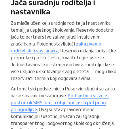
Jača suradnju roditelja i
nastavnika
Za mlađe učenike, suradnja roditelja i nastavnika
temelj je uspješnog školovanja. Reservio dodatno
jača to partnerstvo zahvaljujući intuitivnim
značajkama. Pojednostavljujući
zakazivanje
roditeljskih sastanaka
, Reservio uklanja logističke
prepreke i potiče češće, kvalitetnije susrete.
Jednostavnost korištenja motivira roditelje da se
više uključe u školovanje svog djeteta — mogu lako
rezervirati termin koji odgovara svima.
Automatski podsjetnici u Reservio ključni su za to
da se sastanci ne zaborave.
Podsjetnici stižu e-
poštom ili SMS-om, a obje opcije su potpuno
prilagodljive
. Ovaj sustav pravovremene
komunikacije izuzetno je važan za izgradnju
transparentnog i odgovornog školskog okruženja.