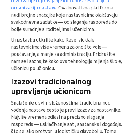
rezervacije i upravljanje koji unosi revoluciju u
organizaciju nastave
. Ova inovativna platforma
nudi brojne značajke koje nastavnicima olakšavaju
svakodnevne zadatke — od slaganja rasporeda do
bolje suradnje s roditeljima i učenicima.
U nastavku otkrijte kako Reservio daje
nastavnicima više vremena za ono što vole —
poučavanje, a manje za administraciju. Pridružite
nam se i saznajte kako ova tehnologija mijenja škole,
učionicu po učionicu.
Izazovi tradicionalnog
upravljanja učionicom
Snalaženje u svim složenostima tradicionalnog
vođenja nastave često je pravi izazov za nastavnike.
Najviše vremena odlazi na precizno slaganje
rasporeda — usklađivanje sati, sastanaka i događaja,
što se lako pretvori u logističku glavobolju. Tome