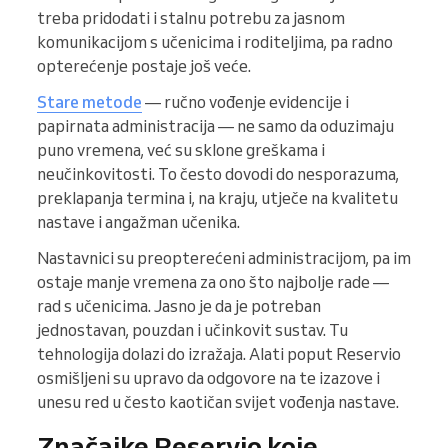
treba pridodati i stalnu potrebu za jasnom
komunikacijom s učenicima i roditeljima, pa radno
opterećenje postaje još veće.
Stare metode
— ručno vođenje evidencije i
papirnata administracija — ne samo da oduzimaju
puno vremena, već su sklone greškama i
neučinkovitosti. To često dovodi do nesporazuma,
preklapanja termina i, na kraju, utječe na kvalitetu
nastave i angažman učenika.
Nastavnici su preopterećeni administracijom, pa im
ostaje manje vremena za ono što najbolje rade —
rad s učenicima. Jasno je da je potreban
jednostavan, pouzdan i učinkovit sustav. Tu
tehnologija dolazi do izražaja. Alati poput Reservio
osmišljeni su upravo da odgovore na te izazove i
unesu red u često kaotičan svijet vođenja nastave.
Značajke Reservio koje