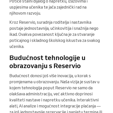
Potiče stalni dijalog o napretku, izazovima i
uspjesima učenika te jača zajednički rad na
njihovom razvoju.
Kroz Reservio, suradnja roditelja i nastavnika
postaje jednostavnija, učinkovitija i snažnija nego
ikad. Ovakva povezanost ključna je za stvaranje
poticajnog i skladnog školskog iskustva za svakog
učenika.
Budućnost tehnologije u
obrazovanju s Reservio
Budućnost donosi još više inovacija, u korak s
promjenama u obrazovanju. Naša vizija je sustav u
kojem tehnologija poput Reservio ne samo da
olakšava administraciju, već aktivno doprinosi
kvaliteti nastave i napretku učenika. Interaktivni
alati, AI analize i mogućnost integracije plaćanja —
za još jednostavnije rezervacije i naplatu termina ili