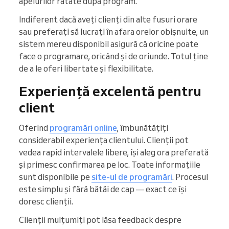
apelurilor ratate după program.
Indiferent dacă aveți clienți din alte fusuri orare
sau preferați să lucrați în afara orelor obișnuite, un
sistem mereu disponibil asigură că oricine poate
face o programare, oricând și de oriunde. Totul ține
de a le oferi libertate și flexibilitate.
Experiență excelentă pentru
client
Oferind
programări online
, îmbunătățiți
considerabil experiența clientului. Clienții pot
vedea rapid intervalele libere, își aleg ora preferată
și primesc confirmarea pe loc. Toate informațiile
sunt disponibile pe
site-ul de programări
. Procesul
este simplu și fără bătăi de cap — exact ce își
doresc clienții.
Clienții mulțumiți pot lăsa feedback despre