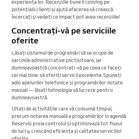
experiența lor. Recenziile bune îi conving pe
potențialii clienți și ajută afacerea să crească.
Încercați și vedeți ce impact pot avea recenziile!
Concentrați-vă pe serviciile
oferite
Lăsați sistemul de programări să se ocupe de
sarcinile administrative plictisitoare, iar
dumneavoastră concentrați-vă pe ceea ce faceți
cel mai bine: să oferiți servicii excelente. Spuneți
adio apelurilor telefonice și programărilor notate
manual — lăsați tehnologia să lucreze pentru
dumneavoastră.
Uitați de activitățile care vă consumă timpul,
precum notarea manuală a programărilor în agendă.
Reservio preia controlul și optimizează tot fluxul
de lucru, crescând eficiența și calitatea serviciilor
oferite.