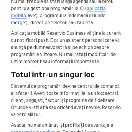
Nu mai trebuie să stați lângă agendă sau la birou
pentru a gestiona programările. Cu
aplicația
mobilă
, aveți programul la îndemână oriunde
mergeți, direct pe telefon sau tabletă.
Aplicația mobilă Reservio Business vă ține la curent
cu notificări push. E ca un asistent personal care vă
anunță pe dumneavoastră și pe echipă despre
programările viitoare. Nu mai ratați modificări de
ultim moment sau informații importante.
Totul într-un singur loc
Sistemul de programări devine centrul de comandă
al afacerii. Aveți toate informațiile la un loc: setări,
clienți, angajați, facturi și programe de fidelizare.
Oriunde v-ați afla sau oricând aveți nevoie, Reservio
vă este alături.
Așadar, nu mai amânați și profitați de avantajele