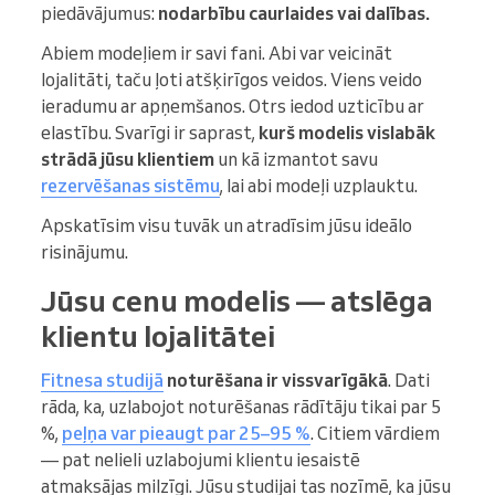
piedāvājumus:
nodarbību caurlaides vai dalības.
Abiem modeļiem ir savi fani. Abi var veicināt
lojalitāti, taču ļoti atšķirīgos veidos. Viens veido
ieradumu ar apņemšanos. Otrs iedod uzticību ar
elastību. Svarīgi ir saprast,
kurš modelis vislabāk
strādā jūsu klientiem
un kā izmantot savu
rezervēšanas sistēmu
, lai abi modeļi uzplauktu.
Apskatīsim visu tuvāk un atradīsim jūsu ideālo
risinājumu.
Jūsu cenu modelis — atslēga
klientu lojalitātei
Fitnesa studijā
noturēšana ir vissvarīgākā
. Dati
rāda, ka, uzlabojot noturēšanas rādītāju tikai par 5
%,
peļņa var pieaugt par 25–95 %
. Citiem vārdiem
— pat nelieli uzlabojumi klientu iesaistē
atmaksājas milzīgi. Jūsu studijai tas nozīmē, ka jūsu