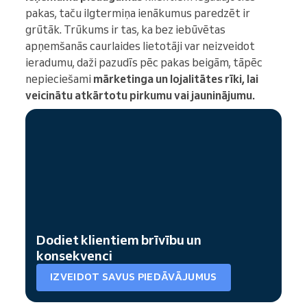
pakas, taču ilgtermiņa ienākumus paredzēt ir
grūtāk. Trūkums ir tas, ka bez iebūvētas
apņemšanās caurlaides lietotāji var neizveidot
ieradumu, daži pazudīs pēc pakas beigām, tāpēc
nepieciešami
mārketinga un lojalitātes rīki, lai
veicinātu atkārtotu pirkumu vai jauninājumu.
Dodiet klientiem brīvību un
konsekvenci
IZVEIDOT SAVUS PIEDĀVĀJUMUS