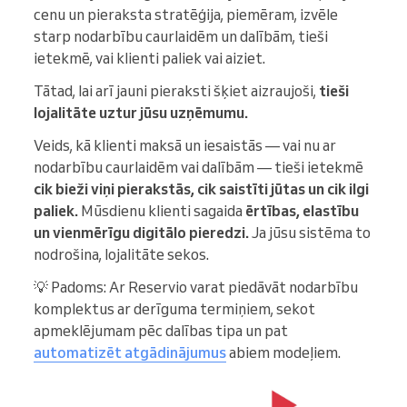
cenu un pieraksta stratēģija, piemēram, izvēle
starp nodarbību caurlaidēm un dalībām, tieši
ietekmē, vai klienti paliek vai aiziet.
Tātad, lai arī jauni pieraksti šķiet aizraujoši,
tieši
lojalitāte uztur jūsu uzņēmumu.
Veids, kā klienti maksā un iesaistās — vai nu ar
nodarbību caurlaidēm vai dalībām — tieši ietekmē
cik bieži viņi pierakstās, cik saistīti jūtas un cik ilgi
paliek.
Mūsdienu klienti sagaida
ērtības, elastību
un vienmērīgu digitālo pieredzi.
Ja jūsu sistēma to
nodrošina, lojalitāte sekos.
💡 Padoms: Ar Reservio varat piedāvāt nodarbību
komplektus ar derīguma termiņiem, sekot
apmeklējumam pēc dalības tipa un pat
automatizēt atgādinājumus
abiem modeļiem.