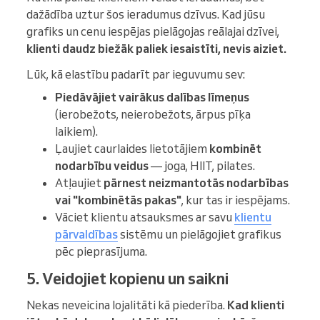
dažādība uztur šos ieradumus dzīvus. Kad jūsu
grafiks un cenu iespējas pielāgojas reālajai dzīvei,
klienti daudz biežāk paliek iesaistīti, nevis aiziet.
Lūk, kā elastību padarīt par ieguvumu sev:
Piedāvājiet vairākus dalības līmeņus
(ierobežots, neierobežots, ārpus pīķa
laikiem).
Ļaujiet caurlaides lietotājiem
kombinēt
nodarbību veidus
— joga, HIIT, pilates.
Atļaujiet
pārnest neizmantotās nodarbības
vai "kombinētās pakas"
, kur tas ir iespējams.
Vāciet klientu atsauksmes ar savu
klientu
pārvaldības
sistēmu un pielāgojiet grafikus
pēc pieprasījuma.
5. Veidojiet kopienu un saikni
Nekas neveicina lojalitāti kā piederība.
Kad klienti