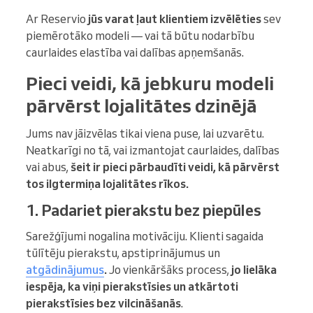
Ar Reservio
jūs varat ļaut klientiem izvēlēties
sev
piemērotāko modeli — vai tā būtu nodarbību
caurlaides elastība vai dalības apņemšanās.
Pieci veidi, kā jebkuru modeli
pārvērst lojalitātes dzinējā
Jums nav jāizvēlas tikai viena puse, lai uzvarētu.
Neatkarīgi no tā, vai izmantojat caurlaides, dalības
vai abus,
šeit ir pieci pārbaudīti veidi, kā pārvērst
tos ilgtermiņa lojalitātes rīkos.
1. Padariet pierakstu bez piepūles
Sarežģījumi nogalina motivāciju. Klienti sagaida
tūlītēju pierakstu, apstiprinājumus un
atgādinājumus
.
Jo vienkāršāks process,
jo lielāka
iespēja, ka viņi pierakstīsies un atkārtoti
pierakstīsies bez vilcināšanās
.