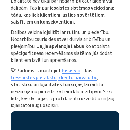
Lojalitāte nav tikai par nodarbību caurlaidēm vai
dalībām. Tas ir par
iesaistes sistēmas veidošanu;
tādu, kas liek klientiem justies novērtētiem,
saistītiem un konsekventiem.
Dalības veicina lojalitāti ar rutīnu un piederību.
Nodarbību caurlaides atver durvis ar brīvību un
pieejamību.
Un, ja apvienojat abus
, ko atbalsta
spēcīga fitnesa rezervēšanas sistēma, jūs dodat
klientiem izvēli un apņemšanos.
💡 Padoms:
Izmantojiet
Reservio
rīkus —
tiešsaistes pierakstu
,
klientu pārvaldību
,
statistiku
un
lojalitātes funkcijas
, lai radītu
nevainojamu pieredzi katram klienta tipam. Seko
līdzi, kas darbojas, izproti klientu uzvedību un ļauj
lojalitātei augt dabiski.