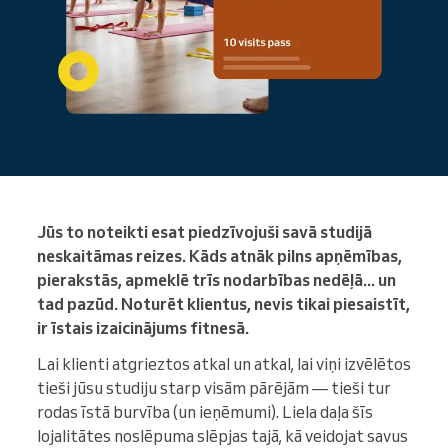
Jūs to noteikti esat piedzīvojuši savā studijā
neskaitāmas reizes. Kāds atnāk pilns apņēmības,
pierakstās, apmeklē trīs nodarbības nedēļā... un
tad pazūd. Noturēt klientus, nevis tikai piesaistīt,
ir īstais izaicinājums fitnesā.
Lai klienti atgrieztos atkal un atkal, lai viņi izvēlētos
tieši jūsu studiju starp visām pārējām — tieši tur
rodas īstā burvība (un ieņēmumi). Liela daļa šīs
lojalitātes noslēpuma slēpjas tajā, kā veidojat savus