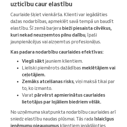
uzticību caur elastību
Caurlaide šķiet vienkārša. Klienti var iegādāties
dažas nodarbības, apmeklēt savā tempā un baudīt
elastību. Šī zemā barjera
bieži piesaista cilvēkus,
kuri nekad neuzņemtos pilnu dalību
, īpaši
jaunpienācējus vai aizņemtus profesionāļus.
Kas padara nodarbību caurlaides efektīvas:
Viegli sākt
jauniem klientiem.
Lieliski piemērots dažādības
meklētājiem vai
ceļotājiem.
Zemāks atcelšanas risks
, viņi maksā tikai par
to, ko izmanto.
Varat
pārvērst apmierinātus caurlaides
lietotājus par lojāliem biedriem vēlāk.
No uzņēmuma skatpunkta nodarbību caurlaides arī
sniedz elastību naudas plūsmai. Tās rada
īslaicīgus
ieņēmumu pieaugumus
klientiem iegādājoties