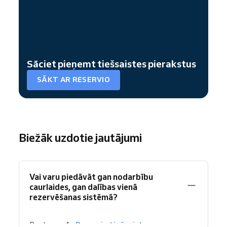
Sāciet pieņemt tiešsaistes pierakstus
SĀKT AR RESERVIO
Biežāk uzdotie jautājumi
Vai varu piedāvāt gan nodarbību
caurlaides, gan dalības vienā
rezervēšanas sistēmā?
Protams. Ar
Reservio
tiešsaistes