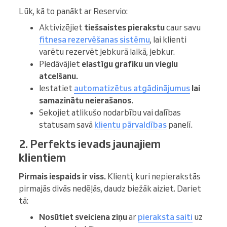
Lūk, kā to panākt ar Reservio:
Aktivizējiet
tiešsaistes pierakstu
caur savu
fitnesa rezervēšanas sistēmu
, lai klienti
varētu rezervēt jebkurā laikā, jebkur.
Piedāvājiet
elastīgu grafiku
un vieglu
atcelšanu.
Iestatiet
automatizētus atgādinājumus
lai
samazinātu neierašanos.
Sekojiet atlikušo nodarbību vai dalības
statusam savā
klientu pārvaldības
panelī.
2. Perfekts ievads jaunajiem
klientiem
Pirmais iespaids ir viss.
Klienti, kuri nepierakstās
pirmajās divās nedēļās, daudz biežāk aiziet. Dariet
tā:
Nosūtiet sveiciena ziņu
ar
pieraksta saiti
uz