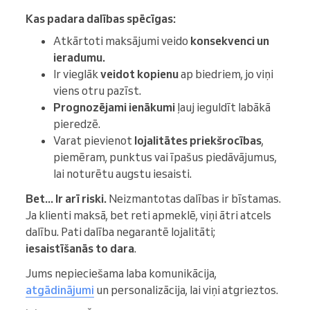
Kas padara dalības spēcīgas:
Atkārtoti maksājumi veido
konsekvenci un
ieradumu.
Ir vieglāk
veidot kopienu
ap biedriem, jo viņi
viens otru pazīst.
Prognozējami ienākumi
ļauj ieguldīt labākā
pieredzē.
Varat pievienot
lojalitātes priekšrocības
,
piemēram, punktus vai īpašus piedāvājumus,
lai noturētu augstu iesaisti.
Bet... Ir arī riski.
Neizmantotas dalības ir bīstamas.
Ja klienti maksā, bet reti apmeklē, viņi ātri atcels
dalību. Pati dalība negarantē lojalitāti;
iesaistīšanās to dara
.
Jums nepieciešama laba komunikācija,
atgādinājumi
un personalizācija, lai viņi atgrieztos.