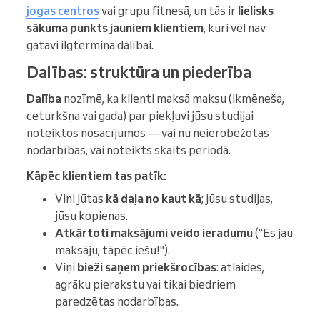
jogas centros
vai grupu fitnesā, un tās ir
lielisks
sākuma punkts jauniem klientiem
, kuri vēl nav
gatavi ilgtermiņa dalībai.
Dalības: struktūra un piederība
Dalība
nozīmē, ka klienti maksā maksu (ikmēneša,
ceturkšņa vai gada) par piekļuvi jūsu studijai
noteiktos nosacījumos — vai nu neierobežotas
nodarbības, vai noteikts skaits periodā.
Kāpēc klientiem tas patīk:
Viņi jūtas
kā daļa no kaut kā
; jūsu studijas,
jūsu kopienas.
Atkārtoti maksājumi veido ieradumu
("Es jau
maksāju, tāpēc iešu!").
Viņi
bieži saņem priekšrocības
: atlaides,
agrāku pierakstu vai tikai biedriem
paredzētas nodarbības.