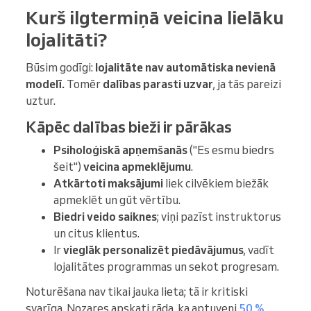
Kurš ilgtermiņā veicina lielāku
lojalitāti?
Būsim godīgi:
lojalitāte nav automātiska nevienā
modelī.
Tomēr
dalības parasti uzvar
, ja tās pareizi
uztur.
Kāpēc dalības bieži ir pārākas
Psiholoģiskā apņemšanās
("Es esmu biedrs
šeit")
veicina apmeklējumu
.
Atkārtoti maksājumi
liek cilvēkiem biežāk
apmeklēt un gūt vērtību.
Biedri veido saiknes
; viņi pazīst instruktorus
un citus klientus.
Ir
vieglāk personalizēt piedāvājumus
, vadīt
lojalitātes programmas un sekot progresam.
Noturēšana nav tikai jauka lieta; tā ir kritiski
svarīga. Nozares apskati rāda, ka aptuveni
50 %