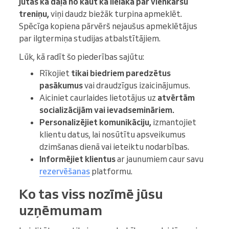
jūtas kā daļa no kaut kā lielāka par vienkāršu
treniņu,
viņi daudz biežāk turpina apmeklēt.
Spēcīga kopiena pārvērš nejaušus apmeklētājus
par ilgtermiņa studijas atbalstītājiem.
Lūk, kā radīt šo piederības sajūtu:
Rīkojiet
tikai biedriem paredzētus
pasākumus
vai draudzīgus izaicinājumus.
Aiciniet caurlaides lietotājus uz
atvērtām
socializācijām vai ievadsemināriem.
Personalizējiet komunikāciju,
izmantojiet
klientu datus, lai nosūtītu apsveikumus
dzimšanas dienā vai ieteiktu nodarbības.
Informējiet klientus
ar jaunumiem caur savu
rezervēšanas
platformu.
Ko tas viss nozīmē jūsu
uzņēmumam