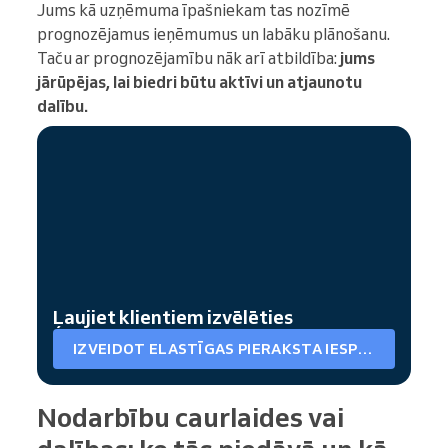
Jums kā uzņēmuma īpašniekam tas nozīmē
prognozējamus ieņēmumus un labāku plānošanu.
Taču ar prognozējamību nāk arī atbildība:
jums
jārūpējas, lai biedri būtu aktīvi un atjaunotu
dalību.
Ļaujiet klientiem izvēlēties
IZVEIDOT ELASTĪGAS PIERAKSTA IESPĒJAS
Nodarbību caurlaides vai