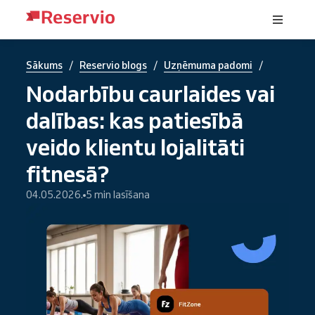
/
/
/
Sākums
Reservio blogs
Uzņēmuma padomi
Nodarbību caurlaides vai
dalības: kas patiesībā
veido klientu lojalitāti
fitnesā?
04.05.2026.
5 min lasīšana