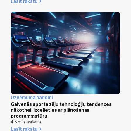
Lasīt rakstu
Uzņēmuma padomi
Galvenās sporta zāļu tehnoloģiju tendences
nākotnei: izcelieties ar plānošanas
programmatūru
4.5 min lasīšana
Lasīt rakstu