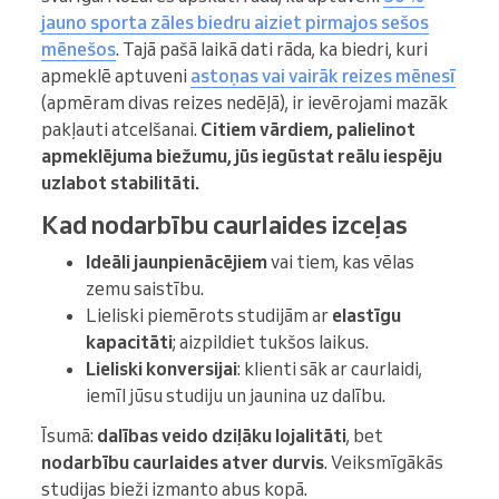
jauno sporta zāles biedru aiziet pirmajos sešos
mēnešos
. Tajā pašā laikā dati rāda, ka biedri, kuri
apmeklē aptuveni
astoņas vai vairāk reizes mēnesī
(apmēram divas reizes nedēļā), ir ievērojami mazāk
pakļauti atcelšanai.
Citiem vārdiem, palielinot
apmeklējuma biežumu, jūs iegūstat reālu iespēju
uzlabot stabilitāti.
Kad nodarbību caurlaides izceļas
Ideāli jaunpienācējiem
vai tiem, kas vēlas
zemu saistību.
Lieliski piemērots studijām ar
elastīgu
kapacitāti
; aizpildiet tukšos laikus.
Lieliski konversijai
: klienti sāk ar caurlaidi,
iemīl jūsu studiju un jaunina uz dalību.
Īsumā:
dalības veido dziļāku lojalitāti
, bet
nodarbību caurlaides atver durvis
. Veiksmīgākās
studijas bieži izmanto abus kopā.