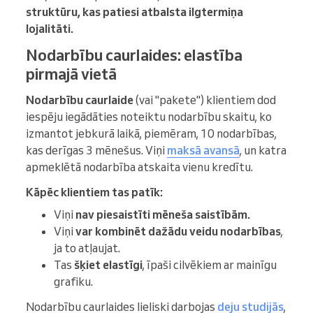
struktūru, kas patiesi atbalsta ilgtermiņa
lojalitāti.
Nodarbību caurlaides: elastība
pirmajā vietā
Nodarbību caurlaide
(vai "pakete") klientiem dod
iespēju iegādāties noteiktu nodarbību skaitu, ko
izmantot jebkurā laikā, piemēram, 10 nodarbības,
kas derīgas 3 mēnešus. Viņi
maksā avansā
, un katra
apmeklētā nodarbība atskaita vienu kredītu.
Kāpēc klientiem tas patīk:
Viņi
nav piesaistīti mēneša saistībām.
Viņi
var kombinēt dažādu veidu nodarbības
,
ja to atļaujat.
Tas
šķiet
elastīgi
, īpaši cilvēkiem ar mainīgu
grafiku.
Nodarbību caurlaides lieliski darbojas
deju studijās
,