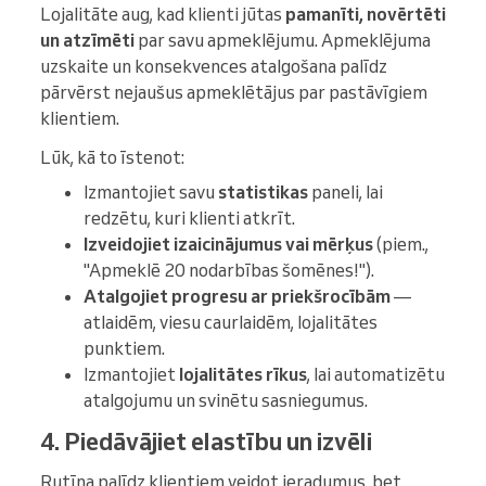
Lojalitāte aug, kad klienti jūtas
pamanīti, novērtēti
un atzīmēti
par savu apmeklējumu. Apmeklējuma
uzskaite un konsekvences atalgošana palīdz
pārvērst nejaušus apmeklētājus par pastāvīgiem
klientiem.
Lūk, kā to īstenot:
Izmantojiet savu
statistikas
paneli, lai
redzētu, kuri klienti atkrīt.
Izveidojiet izaicinājumus vai mērķus
(piem.,
"Apmeklē 20 nodarbības šomēnes!").
Atalgojiet progresu ar priekšrocībām
—
atlaidēm, viesu caurlaidēm, lojalitātes
punktiem.
Izmantojiet
lojalitātes rīkus
, lai automatizētu
atalgojumu un svinētu sasniegumus.
4. Piedāvājiet elastību un izvēli
Rutīna palīdz klientiem veidot ieradumus, bet