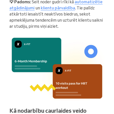
💡 Padoms:
Šeit noder gudri rīki kā
automatizētie
atgādinājumi
un
klientu pārvaldība
. Tie palīdz
atkārtoti iesaistīt neaktīvos biedrus, sekot
apmeklējuma tendencēm un uzturēt klientu saikni
ar studiju, pirms viņi aiziet.
Kā nodarbību caurlaides veido