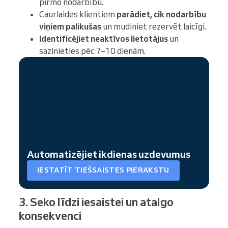
pirmo nodarbību.
Caurlaides klientiem
parādiet, cik nodarbību
viņiem palikušas
un mudiniet rezervēt laicīgi.
Identificējiet neaktīvos lietotājus
un
sazinieties pēc 7–10 dienām.
Automatizējiet ikdienas uzdevumus
IESTATĪT TIEŠSAISTES PIERAKSTU
3. Seko līdzi iesaistei un atalgo
konsekvenci