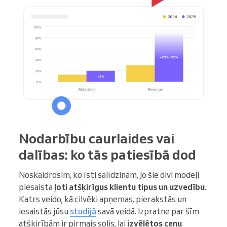
Nodarbību caurlaides vai
dalības: ko tās patiesībā dod
Noskaidrosim, ko īsti salīdzinām, jo šie divi modeļi
piesaista
ļoti atšķirīgus klientu tipus un uzvedību
.
Katrs veido, kā cilvēki apņemas, pierakstās un
iesaistās jūsu
studijā
savā veidā. Izpratne par šīm
atšķirībām ir pirmais solis, lai
izvēlētos cenu