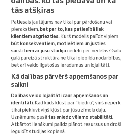
dalības: ko tās piedāvā un kā
tās atšķiras
Patiesais jautājums nav tikai par pārdošanu vai
pierakstiem,
bet par to, kas patiesībā liek
klientiem atgriezties.
Kurš modelis palīdz viņiem
būt konsekventiem, motivētiem un justies
saistītiem ar jūsu studiju
nedēļu pēc nedēļas? Galu
galā pareizā struktūra ne tikai piepilda nodarbības,
bet arī veido ilgstošus ieradumus un lojalitāti.
Kā dalības pārvērš apņemšanos par
saikni
Dalības veido lojalitāti caur
apņemšanos un
identitāti
. Kad kāds kļūst par "biedru", viņš nepērk
tikai piekļuvi; viņš kļūst par jūsu zīmola daļu.
Uzņēmuma pusē
tas sniedz vēlamo stabilitāti.
Atkārtoti ienākumi palīdz plānot resursus un droši
ieguldīt studijas kopienā.