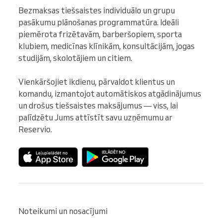
Bezmaksas tiešsaistes individuālo un grupu 
pasākumu plānošanas programmatūra. Ideāli 
piemērota frizētavām, barberšopiem, sporta 
klubiem, medicīnas klīnikām, konsultācijām, jogas 
studijām, skolotājiem un citiem.

Vienkāršojiet ikdienu, pārvaldot klientus un 
komandu, izmantojot automātiskos atgādinājumus 
un drošus tiešsaistes maksājumus — viss, lai 
palīdzētu Jums attīstīt savu uzņēmumu ar 
Reservio.
Noteikumi un nosacījumi